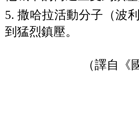
5.
撒哈拉活動分子（波
到猛烈鎮壓。
（譯自
《