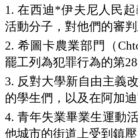
1.
在西迪
*
伊夫尼人民起
活動分子，對他們的審判
2.
希圖卡農業部門（
Cht
罷工列為犯罪行為的第
28
3.
反對大學新自由主義
的學生們，以及在阿加迪
4.
青年失業畢業生運動
他城市的街道上受到鎮壓