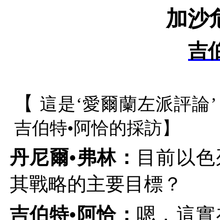
加沙
吉
【
這是‘愛爾蘭左派評論’
吉伯特•阿恰的採訪
】
丹尼爾•弗林：
目前以色
其戰略的主要目標？
吉伯特•阿恰：
嗯，這實