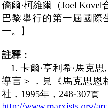
僑爾
·
柯維爾（
Joel Kovel
巴黎舉行的第一屆國際
一。】
註釋：
1.
卡爾
·
亨利希
·
馬克思
導言＞，見
《馬克思恩
社，
1995
年，
248-307
頁
http://www.marxists.org/ar