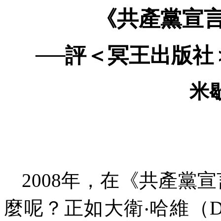
《共產黨宣
──評＜冥王出版社
米
2008
年，在《共產黨宣
麼呢？正如大衛
‧
哈維（
D