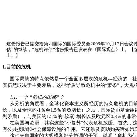
这份报告已提交给第四国际的国际委员会
2009
年
10
月
17
日会议
估
”
的继续，
“
危机评估
”
这份报告已发表在《国际观点》上。【
上。】
1.
目前的危机
国际局势的特点依然是一个全面多层次的危机
---
经济的，
实仍然取决于主要矛盾，这些矛盾导致危机中的
“
萧条
”
，大规
1.1.
一个 “危机的出路”？
从分析的角度看，全球化资本主义所经历的持久危机的目
长，以及全球的
-1
％至
1.5
％的负增长）之后，国际货币基金组
列矛盾），与美国约
1.5
％的
“
软弱
”
增长以及欧元区
0.3
％的非常
在美国与欧洲，其实这些
“
小复苏
”
代表危机放缓。首先，
有公共援助和社会保障设施的作用。它还涉及资助购买诸如汽
这种来自国家的大规模和部分协调的干预，说明了危机为何