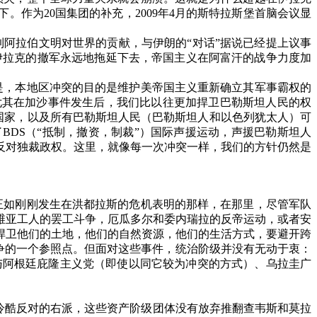
下。作为
20
国集团的补充，
2009
年
4
月的斯特拉斯堡首脑会议显
到阿拉伯文明对世界的贡献，与伊朗的
“
对话
”
据说已经提上议事
伊拉克的撤军永远地拖延下去，帝国主义在阿富汗的战争力度加
是，本地区冲突的目的是维护美帝国主义重新确立其军事霸权的
尤其在加沙事件发生后，我们比以往更加捍卫巴勒斯坦人民的权
国家，以及所有巴勒斯坦人民（巴勒斯坦人和以色列犹太人）可
了
BDS
（
“
抵制，撤资，制裁
”
）国际声援运动，声援巴勒斯坦人
反对独裁政权。这里，就像每一次冲突一样，我们的方针仍然是
正如刚刚发生在洪都拉斯的危机表明的那样，在那里，尽管军队
维亚工人的罢工斗争，厄瓜多尔和委内瑞拉的反帝运动，或者安
捍卫他们的土地，他们的自然资源，他们的生活方式，要避开跨
争的一个参照点。但面对这些事件，统治阶级并没有无动于衷：
与阿根廷庇隆主义党（即使以同它较为冲突的方式）、乌拉圭广
冷酷反对的右派，这些资产阶级团体没有放弃推翻查韦斯和莫拉