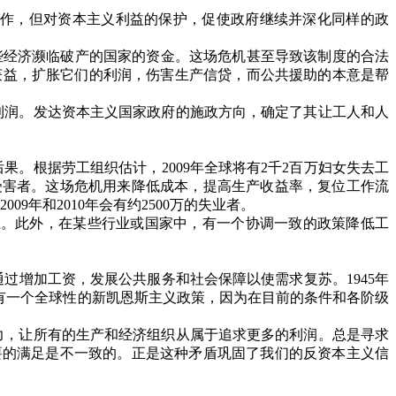
作，但对资本主义利益的保护，促使政府继续并深化同样的政
些经济濒临破产的国家的资金。这场危机甚至导致该制度的合法
获益，扩胀它们的利润，伤害生产信贷，而公共援助的本意是帮
。
利润。发达资本主义国家政府的施政方向，确定了其让工人和人
后果。根据劳工组织估计，
2009
年全球将有
2
千
2
百万妇女失去工
受害者。这场危机用来降低成本，提高生产收益率，复位工作流
2009
年和
2010
年会有约
2500
万的失业者。
上。此外，在某些行业或国家中，有一个协调一致的政策降低工
通过增加工资，发展公共服务和社会保障以使需求复苏。
1945
年
有一个全球性的新凯恩斯主义政策，因为在目前的条件和各阶级
力，让所有的生产和经济组织从属于追求更多的利润。总是寻求
要的满足是不一致的。正是这种矛盾巩固了我们的反资本主义信