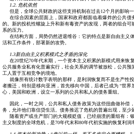
1.2.
危机依然
但是，全球公共财政的这些支持机制在过去
12
个月的影响一
在综合因素的层面上，国家和政府都面临着爆炸的公共债
的。新的投机性螺旋上升和新有毒资产的发现，两者的组合可
系的压力。
在结构方面，局势仍然进退维谷：它的特点是新自由主义
活和工作条件，部署新的攻势。
1.3
新自由主义积累模式之矛盾的深化
在
20
世纪
70
年代末期，一个资本主义积累的新模式用来恢
公共服务业私有化普遍实行，社会关系的调节被放松，公共预
工人置于互相竞争的境地。
就像所有统计数字表明的那样，是利润恢复而不是生产性
者搬迁，特别是移向亚洲，首先移向中国，后者已成为
“
世界
心，美国和欧洲，设立一系列的公共和私人的债务重组。
因此，一时之间，公共和私人债务政策为这些扭曲做补偿
务，允许他们靠信贷生活。债务推迟了危机的普遍出现，至少
随着资产或生产部门的大规模贬值，已经崩溃的重组有：
主义制度的全球危机，是
70
年代末和
80
年代初实施的恢复利润