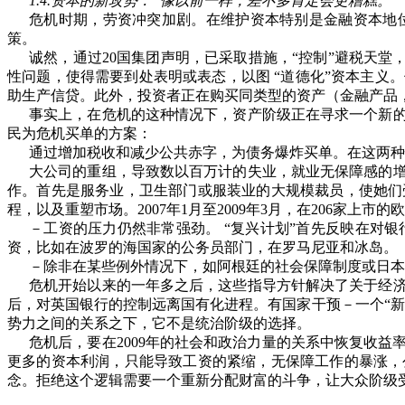
1.4.
资本的新攻势：“像以前一样，差不多肯定会更糟糕。”
危机时期，劳资冲突加剧。在维护资本特别是金融资本地
策。
诚然，通过
20
国集团声明，已采取措施，
“
控制
”
避税天堂
性问题，使得需要到处表明或表态，以图
“
道德化
”
资本主义。
助生产信贷。此外，投资者正在购买同类型的资产（金融产品
事实上，在危机的这种情况下，资产阶级正在寻求一个新
民为危机买单的方案：
通过增加税收和减少公共赤字，为债务爆炸买单。在这两种
大公司的重组，导致数以百万计的失业，就业无保障感的
作。首先是服务业，卫生部门或服装业的大规模裁员，使她们
程，以及重塑市场。
2007
年
1
月至
2009
年
3
月，在
206
家上市的欧
－工资的压力仍然非常强劲。
“
复兴计划
”
首先反映在对银
资，比如在波罗的海国家的公务员部门，在罗马尼亚和冰岛。
－除非在某些例外情况下，如阿根廷的社会保障制度或日本
危机开始以来的一年多之后，这些指导方针解决了关于经
后，对英国银行的控制远离国有化进程。有国家干预－一个
“
新
势力之间的关系之下，它不是统治阶级的选择。
危机后，要在
2009
年的社会和政治力量的关系中恢复收益
更多的资本利润，只能导致工资的紧缩，无保障工作的暴涨，
念。拒绝这个逻辑需要一个重新分配财富的斗争，让大众阶级