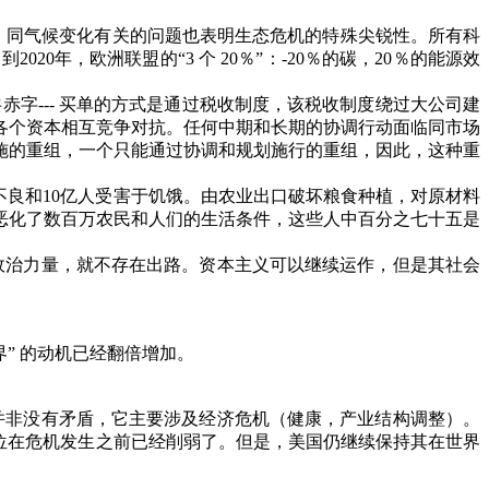
。同气候变化有关的问题也表明生态危机的特殊尖锐性。所有科
。到
2020
年，欧洲联盟的
“3
个
20
％
”
：
-20
％的碳，
20
％的能源效
共赤字
---
买单的方式是通过税收制度，该税收制度绕过大公司建
各个资本相互竞争对抗。任何中期和长期的协调行动面临同市场
施的重组，一个只能通过协调和规划施行的重组，因此，这种重
不良和
1
0
亿人受害于饥饿。由农业出口破坏粮食种植，对原材料
恶化了数百万农民和人们的生活条件，这些人中百分之七十五是
政治力量，就不存在出路。资本主义可以继续运作，但是其社会
界
”
的动机已经翻倍增加。
并非没有矛盾，它主要涉及经济危机（健康，产业结构调整）。
位在危机发生之前已经削弱了。但是，美国仍继续保持其在世界