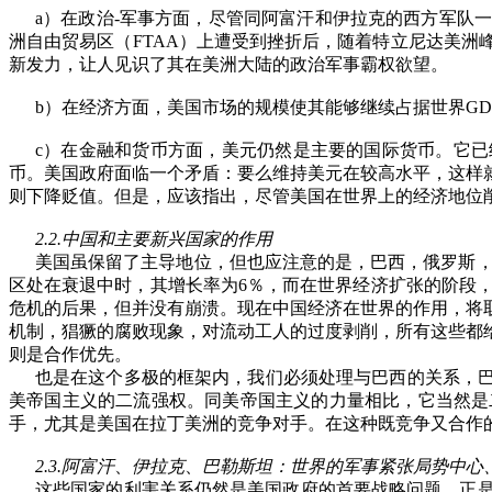
a
）在政治
-
军事方面，尽管同阿富汗和伊拉克的西方军队一
洲自由贸易区（
FTAA
）上遭受到挫折后，随着特立尼达美洲
新发力，让人见识了其在美洲大陆的政治军事霸权欲望。
b
）在经济方面，美国市场的规模使其能够继续占据世界
GD
c
）在金融和货币方面，美元仍然是主要的国际货币。它已
币。美国政府面临一个矛盾：要么维持美元在较高水平，这样
则下降贬值。但是，应该指出，尽管美国在世界上的经济地位
2.2.
中国和主要新兴国家的作用
美国虽保留了主导地位，但也应注意的是，巴西，俄罗斯
区处在衰退中时，其增长率为
6
％，而在世界经济扩张的阶段
危机的后果，但并没有崩溃。现在中国经济在世界的作用，将
机制，猖獗的腐败现象，对流动工人的过度剥削，所有这些都
则是合作优先。
也是在这个多极的框架内，我们必须处理与巴西的关系，
美帝国主义的二流强权。同美帝国主义的力量相比，它当然是
手，尤其是美国在拉丁美洲的竞争对手。在这种既竞争又合作
2.3.
阿富汗
、
伊拉克
、
巴勒斯坦：世界的军事紧张局势中心
这些国家的利害关系仍然是美国政府的首要战略问题。正