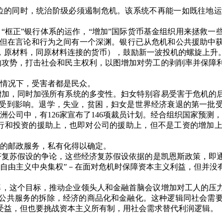
位的同时，统治阶级必须遏制危机。该系统不再能一如既往地运
，
“
框正
”
银行体系的运作，
“
增加
”
国际货币基金组织用来拯救一
但在言论和行为之间有一个深渊。银行已从危机和公共援助中
，原材料，同原材料连接的货币），鼓励新一波投机的螺旋上升
的攻势，打击社会和民主权利，以图增加对劳工的剥削率并保障
情况下，受害者都是民众。
增加，同时加强所有系统的多变性。妇女特别容易受害于危机的
受到影响。退学，失业，贫困，妇女是世界经济衰退的第一批
洲公司中，有
126
家宣布了
146
项裁员计划。经合组织国家预测，
行和投资的援助上，也即对公司的援助上，但不是工资的增加
的邮政服务，私有化得以确定。
济复苏假设的争论，这些经济复苏假设依据的是凯恩斯政策，即
自由主义中央集权
”
－在面对危机时保障资本主义利益，但并没
率，这个目标，推动企业领头人和金融首脑会议增加对工人的压
公共服务的拆除，经济的商品化和金融化。这种逻辑同社会需
受益，但也要挑战资本主义所有制，用社会需求替代利润逻辑。