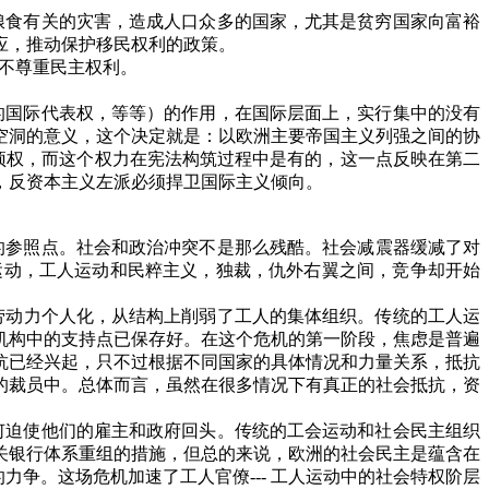
粮食有关的灾害，造成人口众多的国家，尤其是贫穷国家向富裕
应，推动保护移民权利的政策。
不尊重民主权利。
的国际代表权，等等）的作用，在国际层面上，实行集中的没有
空洞的意义，这个决定就是：以欧洲主要帝国主义列强之间的协
预权，而这个权力在宪法构筑过程中是有的，这一点反映在第二
，反资本主义左派必须捍卫国际主义倾向。
的参照点。社会和政治冲突不是那么残酷。社会减震器缓减了对
运动，工人运动和民粹主义，独裁，仇外右翼之间，竞争却开始
劳动力个人化，从结构上削弱了工人的集体组织。传统的工人运
机构中的支持点已保存好。在这个危机的第一阶段，焦虑是普遍
抗已经兴起，只不过根据不同国家的具体情况和力量关系，抵抗
的裁员中。总体而言，虽然在很多情况下有真正的社会抵抗，资
何迫使他们的雇主和政府回头。传统的工会运动和社会民主组织
关银行体系重组的措施，但总的来说，欧洲的社会民主是蕴含在
的力争。这场危机加速了工人官僚
---
工人运动中的社会特权阶层