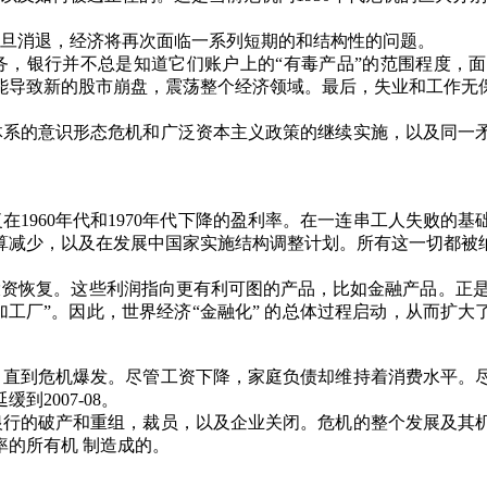
旦消退，经济将再次面临一系列短期的和结构性的问题。
务，银行并不总是知道它们账户上的
“
有毒产品
”
的范围程度，面
能导致新的股市崩盘，震荡整个经济领域。最后，失业和工作无
体系的意识形态危机和广泛资本主义政策的继续实施，以及同一
复在
19
60
年代和
19
70
年代下降的盈利率。在一连串工人失败的基
算减少，以及在发展中国家实施结构调整计划。所有这一切都被
投资恢复。这些利润指向更有利可图的产品，比如金融产品。正
加工厂
”
。因此，世界经济
“
金融化
”
的总体过程启动，从而扩大
，直到危机爆发。尽管工资下降，家庭负债却维持着消费水平。
延缓到
2007-08
。
银行的破产和重组，裁员，以及企业关闭。危机的整个发展及其
率的所有机 制造成的。