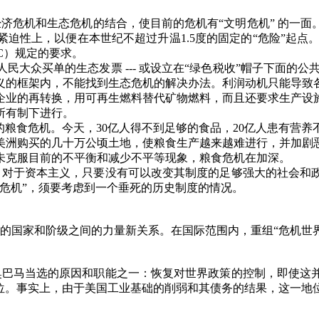
经济危机和生态危机的结合，使目前的危机有
“
文明危机
”
的一面
紧迫性上，以便在本世纪不超过升温
1.5
度的固定的
“
危险
”
起点
C
）规定的要求。
人民大众买单的生态发票
---
或设立在
“
绿色税收
”
帽子下面的公
义的框架内，不能找到生态危机的解决办法。利润动机只能导致
企业的再转换，用可再生燃料替代矿物燃料，而且还要求生产设
所有制下进行。
的粮食危机。今天，
30
亿人得不到足够的食品，
20
亿人患有营养
美洲购买的几十万公顷土地，使粮食生产越来越难进行，并加剧
未克服目前的不平衡和减少不平等现象，粮食危机在加深。
，对于资本主义，只要没有可以改变其制度的足够强大的社会和
危机
”
，须要考虑到一个垂死的历史制度的情况。
的国家和阶级之间的力量新关系。在国际范围内，重组
“
危机世
奥巴马当选的原因和职能之一：恢复对世界政策的控制，即使这
位。事实上，由于美国工业基础的削弱和其债务的结果，这一地