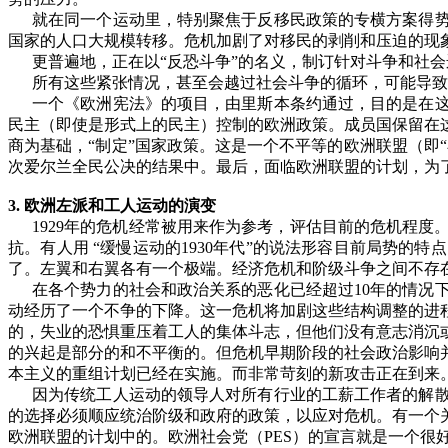
就在同一个运动里，特别聚焦于反移民政策的专横方案得
国家的人口大规模转移。危机加剧了对移民的剥削和压迫的现
更普遍地，正在以
“
反恐斗争
”
的名义，制订针对斗争和社会
所有这些紧张情况，甚至会越过社会斗争的循环，可能导致
一个《欧洲宪法》的项目，由里斯本条约通过，目的是在
民主（即使是形式上的民主）控制的欧洲政策。成员国保留在
商为基础，
“
制定
”
国家政策。这是一个不平等的欧洲联盟（即
“
次爱尔兰全民公决的结果中。最后，面临欧洲联盟的计划，为
3.
欧洲左派和工人运动的演变
1929
年的危机经常被用来作为参考，评估目前的危机程度
抗。有人用
“
缓慢运动的
1930
年代
”
的说法形容目前局势的特点
了。左翼和右翼各有一个极端。经济危机和阶级斗争之间不存
在各个势力的社会和政治关系的恶化已经超过
10
年的情况
动经历了一个不争的下降。这一危机将加剧这些结构调整的进
的，失业的恐惧重压着工人的集体斗志，但他们没有意志消沉
的兴起是部分的和不平衡的。但危机早期阶段的社会政治影响
本主义的重组计划已经在实施。而非常苛刻的新攻击正在到来
因为传统工人运动的领导人对所有行业的工薪工作者的解
的选择必须顺应统治阶级和政府的政策，以应对危机。有一个
欧洲联盟的计划中的。欧洲社会党（
PES
）的宣言就是一个很