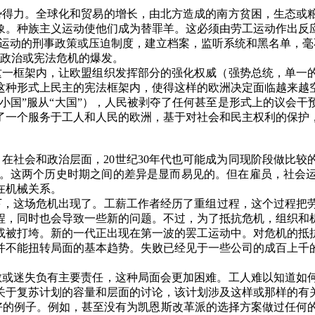
势得力。全球化和贸易的增长，由北方造成的南方贫困，生态或
象。种族主义运动使他们成为替罪羊。这必须由劳工运动作出反
运动的刑事政策或压迫制度，建立档案，监听系统和黑名单，毫
政治或宪法危机的爆发。
这一框架内，让欧盟组织发挥部分的强化权威（强势总统，单一
这种形式上民主的宪法框架内，使得这样的欧洲决定面临越来越
小国
”
服从“大国”），人民被剥夺了任何甚至是形式上的议会干
了一个服务于工人和人民的欧洲，基于对社会和民主权利的保护
。在社会和政治层面，
20
世纪
30
年代也可能成为同现阶段做比较
。这两个历史时期之间的差异是显而易见的。但在雇员，社会
在机械关系。
下，这场危机出现了。工薪工作者经历了重组过程，这个过程把
程，同时也会导致一些新的问题。不过，为了抵抗危机，组织和
或被打垮。新的一代正出现在第一波的罢工运动中。对危机的抵
并不能扭转局面的基本趋势。失败已经见于一些公司的成百上千
。
散或迷失负有主要责任，这种局面会更加困难。工人难以知道如
关于复苏计划的容量和层面的讨论，该计划涉及这样或那样的有
好的例子。例如，甚至没有为凯恩斯改革派的选择方案做过任何