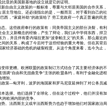
伦比亚的美国新基地的设立就是它的证明。
重新自由主义政策的一般标准，尊重与大邻居美国的合作关系，
占居主导地位。还必须指出的是，一般而言，对于看到自己的社
在巴西，
“
家庭补助
”
的政策给了 劳工党政府一个真正普遍的民意
动态。这些政府奉行的政策有：同美帝国主义的部分决裂，有利
社会主义新概念的经验，产生了辩论，我们从中学得东西，捍卫
压力，并且伴有委内瑞拉更加
“
波拿帕主义
”
的关系，那么最近的
之间的关系，构成了今后对于这些经验的重大考验。但在其背后
国家经济基础的危机的破裂程度。从这个角度来看，迄今为止，
情变得更糟。欧洲联盟的政策制订方式结合了其主要经济体的不
直强调
“
自由和无扭曲竞争
”
主张的欧盟条约，有利于金融化进程
地增加。
的政策
---
匈牙利，波罗的海国家和罗马尼亚延伸到了对公务员减
根本选择。他们选择了全球化，但在这个过程中，他们并没有加
大跨欧洲内部的竞争。
趋势。法西斯主义或半法西斯势力也趋于增加他们对国家政治局