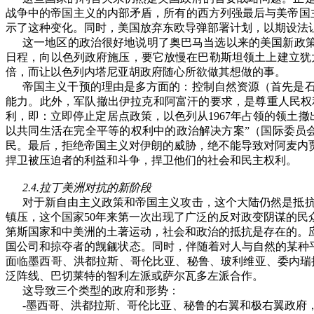
战争中的帝国主义的内部矛盾，所有的西方列强最后与美帝国
示了这种变化。同时，美国放弃东欧导弹部署计划，以期设法
这一地区的政治很好地说明了奥巴马当选以来的美国新政
日程，向以色列政府施压，要它放慢在巴勒斯坦领土上建立犹
倍，而让以色列内塔尼亚胡政府随心所欲做其想做的事。
帝国主义干预的理由是多方面的：控制自然资源（首先是
能力。此外，军队撤出伊拉克和阿富汗的要求，是尊重人民权
利，即：立即停止定居点政策，以色列从
1967
年占领的领土撤
以共同生活在完全平等的权利中的政治解决方案”（国际委员
民。最后，拒绝帝国主义对伊朗的威胁，绝不能导致对阿麦内
捍卫被压迫者的利益和斗争，捍卫他们的社会和民主权利。
2.4.
拉丁美洲对抗的新阶段
对于新自由主义政策和帝国主义攻击，这个大陆仍然是抵
镇压，这个国家
50
年来第一次出现了广泛的反对政变阴谋的民
第斯国家和中美洲的土著运动，社会和政治的抵抗是存在的。
国公司和掠夺者的觊觎状态。同时，伴随着对人与自然的某种
面临墨西哥、洪都拉斯、哥伦比亚、秘鲁、玻利维亚、委内瑞
泛阵线、巴切莱特的智利左派或萨尔瓦多左派合作。
这导致三个类型的政府和形势：
-
墨西哥、洪都拉斯、哥伦比亚、秘鲁的右翼和极右翼政府