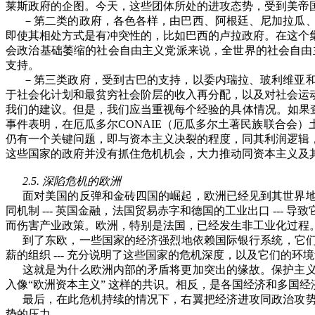
莱斯政府的企图。今天，这些团体所处的进攻态势，受到美帝
－第二类的政府，各色各样，由巴西、阿根廷、尼加拉瓜
即使其相处方式是有冲突性的，比如巴西的卢拉政府。在这个
会政治基础萎缩的社会自由主义党派来说，全世界的社会自由
支持。
－第三类政府，受到古巴的支持，以委内瑞拉、玻利维亚
于社会化计划和最贫穷社会阶层的收入再分配，以及对社会运
我们的建议。但是，我们应当重视每个经验的具体情况。如果
事件表明，在厄瓜多尔
CONAIE
（厄瓜多尔土著民族联合会）
仍有一个关键问题，即与资本主义决裂的程度，同其利润逻辑
这些国家的政府并没有抓住危机机会，大力推动同资本主义及
2.5.
深陷危机的欧洲
面对美国的反弹和金砖四国的崛起，欧洲已经见到其世界
同机制
---
英国金融，法国贸易赤字和德国的工业出口
---
导致
而伤害产业政策。欧洲，特别是法国，已经发生非工业化过程
到了东欧，一些国家的经济强烈地依赖国际银行系统，它
薪的组织
---
充分说明了这些国家的危机深度，以及它们的环境
这就是为什么欧洲内部的矛盾将更加突出的缘故。保护主
入像
“
欧洲资本主义
”
这样的共识。相反，是各国经济和多国经
最后，在此危机持续的情况下，右翼把经济进攻同政治攻
势的压力。