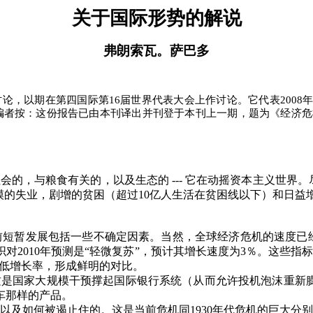
关于国际形势的解说
弗朗索瓦。萨巴多
讨论，以期在第四国际第
16
届世界代表大会上作讨论。它代表
2008
编者按：这份报告已由本刊译出并刊登于本刊上一期，题为《经济危
社会的，与粮食有关的，以及生态的
---
它在动摇资本主义世界。
模的失业，剧增的贫困（超过
10
亿人生活在贫困线以下）和日益
前短暂发展包括一些不确定因素。当然，全球经济危机的速度已
织对
2010
年预测是
“
轻微复苏
”
，预计其增长速度为
3
％。这些指标
低增长率，形成鲜明的对比。
这是国家大规模干预撑起国际银行系统（从而允许投机泡沫重新
车那样的产品。
以及如何被遏止住的。这是当前危机同
1930
年代危机的巨大分别