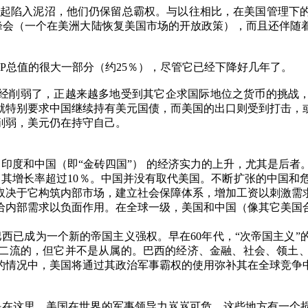
起陷入泥沼，他们仍保留总霸权。与以往相比，在美国管理下
峰会（一个在美洲大陆恢复美国市场的开放政策），而且还伴随
P
总值的很大一部分（约
25
％），尽管它已经下降好几年了。
经削弱了，正越来越多地受到其它企求国际地位之货币的挑战
就特别要求中国继续持有美元国债，而美国的出口则受到打击，
削弱，美元仍在持守自己。
，印度和中国（即
“
金砖四国
”
） 的经济实力的上升，尤其是后者
，其增长率超过
10
％。中国并没有取代美国。不断扩张的中国和
取决于它构筑内部市场，建立社会保障体系，增加工资以刺激需
给内部需求以负面作用。在全球一级，美国和中国（像其它美国
巴西已成为一个新的帝国主义强权。早在
60
年代，
“
次帝国主义
”
二流的，但它并不是从属的。巴西的经济、金融、社会、领土
的情况中，美国将通过其政治军事霸权的使用弥补其在全球竞争
、
是在这里，美国在世界的军事领导力岌岌可危。这些地方有一个