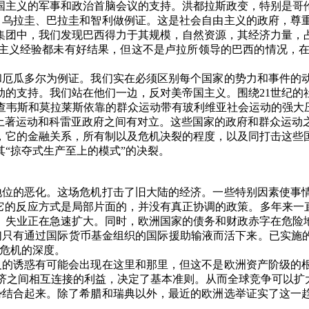
国主义的军事和政治首脑会议的支持。洪都拉斯政变，特别是哥
、乌拉圭、巴拉圭和智利做例证。这是社会自由主义的政府，尊
集团中，我们发现巴西得力于其规模，自然资源，其经济力量，
主义经验都未有好结果，但这不是卢拉所领导的巴西的情况，
和厄瓜多尔为例证。我们实在必须区别每个国家的势力和事件的
动的支持。我们站在他们一边，反对美帝国主义。围绕
21
世纪的
查韦斯和莫拉莱斯依靠的群众运动带有玻利维亚社会运动的强大
土著运动和科雷亚政府之间有对立。这些国家的政府和群众运动
，它的金融关系，所有制以及危机决裂的程度，以及同打击这些
其
“
掠夺式生产至上的模式
”
的决裂。
地位的恶化。这场危机打击了旧大陆的经济。一些特别因素使事
它的反应方式是局部片面的，并没有真正协调的政策。多年来一
。失业正在急速扩大。同时，欧洲国家的债务和财政赤字在危险
们只有通过国际货币基金组织的国际援助输液而活下来。已实施
危机的深度。
义的诱惑有可能会出现在这里和那里，但这不是欧洲资产阶级的
济之间相互连接的利益，决定了基本准则。从而全球竞争可以扩
势结合起来。除了希腊和瑞典以外，最近的欧洲选举证实了这一