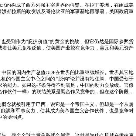
的北约构成了西方列强主宰世界的强臂。在拉丁美洲，在组成美
着洪都拉斯的政变以及哥伦比亚的军事基地再部署，美国政府重
，也受到作为
“
庇护价值
”
的黄金的挑战，但它仍然是国际参照货
或者让美元竞相贬值，使美国产业较有竞争力，美元和美元资产
。中国的国内生产总值
GDP
在世界的比重继续增长。世界其它地
危机的帝国主义中心之间的
“
脱钩
”
论并没有站住脚。中国受创于
求的能力。如果这些条件得不到满足，中国的动力会放缓。官僚
合作伙伴一样）的联结关系是既合作又竞争的，但在这个阶段，
的概念就被引用于巴西，说它是一个帝国主义，但却是一个从属
、能源和军事实力，使其成为美帝国主义合作伙伴，也是竞争对
中的薄弱点。
损失，整个全球力量关系就会崩溃。这就是为什么超越在伊拉克