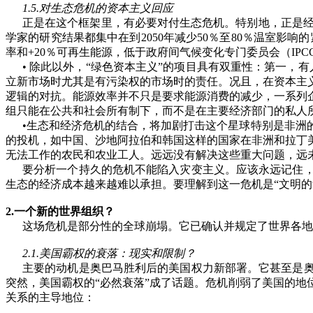
1.5.
对生态危机的资本主义回应
正是在这个框架里，有必要对付生态危机。特别地，正是
学家的研究结果都集中在到
2050
年减少
50
％至
80
％温室影响的
率和
+
20
％可再生能源，低于政府间气候变化专门委员会（
IPC
•
除此以外，
“
绿色资本主义
”
的项目具有双重性：第一，有
立新市场时尤其是有污染权的市场时的责任。况且，在资本主
逻辑的对抗。能源效率并不只是要求能源消费的减少，一系列
组只能在公共和社会所有制下，而不是在主要经济部门的私人
•
生态和经济危机的结合，将加剧打击这个星球特别是非洲
的投机，如中国、沙地阿拉伯和韩国这样的国家在非洲和拉丁
无法工作的农民和农业工人。远远没有解决这些重大问题，远
要分析一个持久的危机不能陷入灾变主义。应该永远记住
生态的经济成本越来越难以承担。要理解到这一危机是
“
文明的
2.
一个新的世界组织？
这场危机是部分性的全球崩塌。它已确认并规定了世界各地
2.1.
美国霸权的衰落：现实和限制？
主要的动机是奥巴马胜利后的美国权力新部署。它甚至是
突然，美国霸权的
“
必然衰落
”
成了话题。危机削弱了美国的地
关系的主导地位：