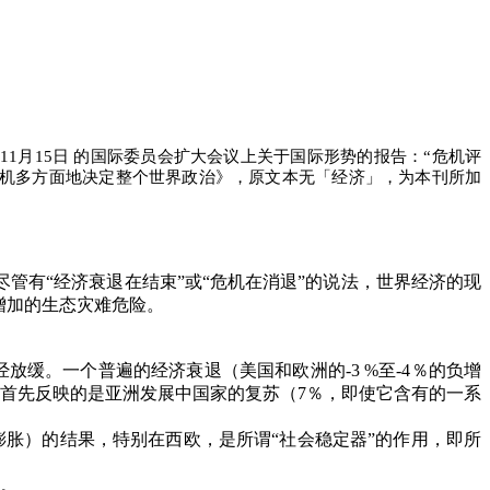
年
11
月
15
日 的国际委员会扩大会议上关于国际形势的报告：
“
危机评
机多方面地决定整个世界政治》，原文本无「经济」，为本刊所加
尽管有
“
经济衰退在结束
”
或
“
危机在消退
”
的说法，世界经济的现
增加的生态灾难危险。
经放缓。一个普遍的经济衰退（美国和欧洲的
-3 %
至
-4
％的负增
首先反映的是亚洲发展中国家的复苏（
7
％，即使它含有的一系
膨胀）的结果，特别在西欧，是所谓
“
社会稳定器
”
的作用，即所
。