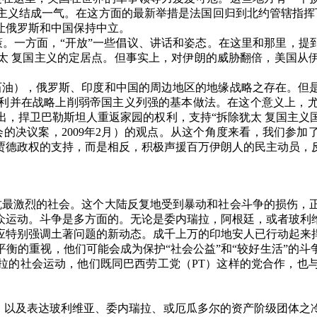
主义结成一气。在这方面的最新举措是法国回归到北约管辖指挥
让俄罗斯和中国保持中立。
策。一方面，
“
开放
”
一些倡议、讲话和姿态。在这里和那里，提
太 复国主义的定居点。但事实上，对伊朗的威胁翻倍，美国从
石油），俄罗斯、印度和中国的周边地区的地缘战略之存在。但
利并在战略上削弱帝国主义列强的基本做法。在这个意义上，
出，捍卫巴勒斯坦人重返家园的权利，支持
“
拆除犹太 复国主义
会的决议案，
2009
年
2
月）的观点。从这个角度来看，我们参加
贾德政权的支持，而是相反，积极声援百万伊朗人的民主动员，
抗最激烈的社会。这个大陆反复地受到暴动和社会斗争的损伤，
众运动。斗争是多方面的。无论是委内瑞拉，阿根廷，或者玻利
应特别强调土著问题的新动态。成千上万的印地安人已行动起来
平衡的重视，他们可能会成为保护
“
社会公益
”
和
“
较好生活
”
的斗
拉的社会运动，他们既同巴西劳工党（
PT
）这样的党合作，也
，以及表达玻利维亚、委内瑞拉、或厄瓜多尔的资产阶级团体之