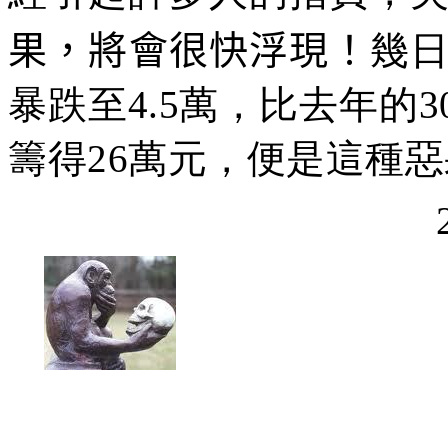
果，將會很快浮現！
幾
暴跌至
4.5
萬，比去年的
3
籌得
26
萬元，便是這種惡