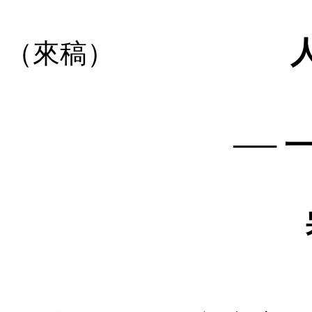
（來稿）
──