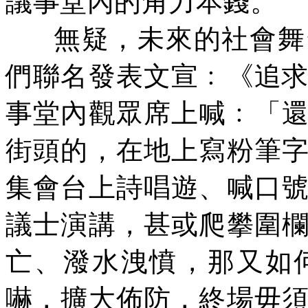
議事堂內的角力本錢。
無疑，未來的社會舞
們聯名發表文宣﹕《追
事堂內觀眾席上喊﹕「
街頭的，在地上寫粉筆
集會台上詩唱遊、喊口
議士演講，甚或爬攀圍
亡、潑水洩憤，那又如
嚇，擴大佈防，終場毋