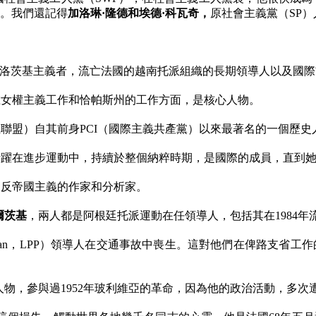
。我們還記得
加洛琳·隆德和埃德·科瓦奇，
原社會主義黨（
SP
）
洛茨基主義者，流亡法國的越南托派組織的長期領導人以及國際
在女權主義工作和恰帕斯州的工作方面，是核心人物。
義聯盟）自其前身
PCI
（國際主義共產黨）以來最著名的一個歷史
活躍在進步運動中，持續於整個納粹時期，是國際的成員，直到
個反帝國主義的作家和分析家。
爾茨基
，兩人都是阿根廷托派運動在任領導人，包括其在
1984
年
an
，
LPP
）領導人在交通事故中喪生。這對他們在俾路支省工作
人物，參與過
1952
年玻利維亞的革命，因為他的政治活動，多次