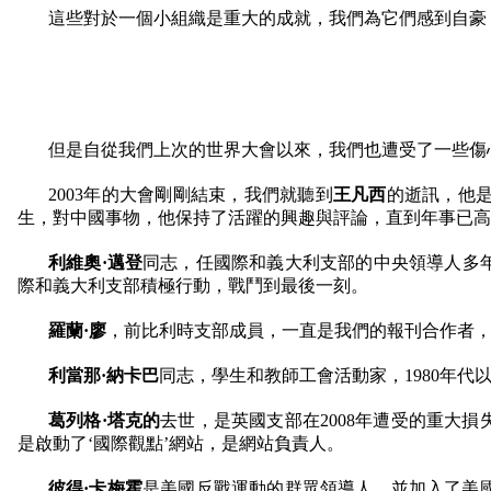
這些對於一個小組織是重大的成就，我們為它們感到自豪
但是自從我們上次的世界大會以來，我們也遭受了一些傷
2003
年的大會剛剛結束，我們就聽到
王凡西
的逝訊，他
生，對中國事物，他保持了活躍的興趣與評論，直到年事已高
利維奧·邁登
同志，任國際和義大利支部的中央領導人多
際和義大利支部積極行動，戰鬥到最後一刻。
羅蘭·廖
，前比利時支部成員，一直是我們的報刊合作者
利當那·納卡巴
同志，學生和教師工會活動家，
1980
年代
葛列格·塔克的
去世，是英國支部在
2008
年遭受的重大損
是啟動了‘國際觀點’網站，是網站負責人。
彼得·卡梅霍
是美國反戰運動的群眾領導人，並加入了美