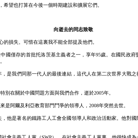
，希望也打算在今後一個時期建設和擴展它們。
向逝去的同志致敬
心的損失。可惜在這裏我不能全部提及他們。
是中國僅存的首批托洛茨基主義者之一，享年
95
歲。在國民政府
。
年，是我們同那一代人的最後連結，這代人在第二次世界大戰之
，特別在關於中國問題方面與我們合作，逝於
2005
年。
以來是阿爾及利亞教育部門鬥爭的領導人，
2008
年突然去世。
失，他是著名的鐵路工人工會全國領導人和政治活動家。他對國
國社會主義工人黨（
SWP
），在社會主義工人黨裏，他很快成為