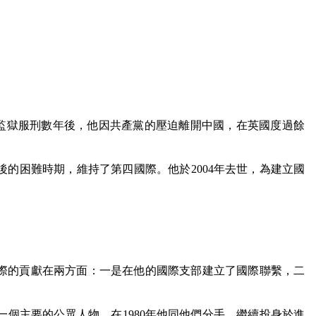
監獄服刑數年後，他因共產黨的壓迫離開中國，在英國度過餘
後的困難時期，維持了第四國際。他於
2004
年去世，為建立國
際的貢獻在兩方面
：
一是在他的國際支部建立了國際聯繫，二
一個主要的公眾人物。在
1980
年他同他們分手，繼續投身於進