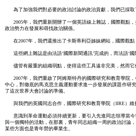
為了加強我們對必要的政治討論的政治貢獻，我們已採取
2005
年，我們重新開辦了一個英語線上雜誌，國際觀點，
政治勢力在發展和尋找政治關係。
在
2007
年，我們還推出了卡斯蒂利亞姊妹網站，國際觀點
這些網上雜誌是由法語‘國際新聞通訊’完成的，而法語‘
儘管有嚴重的組織弱點，使得這些工具遠非完美，然而它
2007
年，我們重啟了阿姆斯特丹的國際研究和教育學院，
中心，對徹底的馬克思主義運動要求進一步發展的課題作研
了這次世界大會討論的準備。
與我們的英國同志合作，國際研究和教育學院（
IIRE
）維
意識到革命運動必須持續更新，要引入先進同志領導當今
與一個獨特的活動，在那裏，青年同志組織一周的政治討論，
某些方面也是青年營的畢業生。