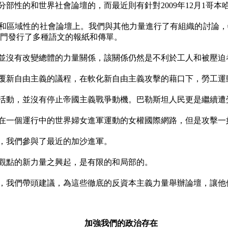
分部性的和世界社會論壇的，而最近則有針對
2009
年
12
月
1
哥本
和區域性的社會論壇上。我們與其他力量進行了有組織的討論，
門發行了多種語文的報紙和傳單。
並沒有改變總體的力量關係，該關係仍然是不利於工人和被壓迫
覆新自由主義的議程，在軟化新自由主義攻擊的藉口下，勞工運
活動，並沒有停止帝國主義戰爭動機。巴勒斯坦人民更是繼續遭
在一個運行中的世界婦女進軍運動的女權國際網路，但是攻擊一
，我們參與了最近的加沙進軍。
觀點的新力量之興起，是有限的和局部的。
，我們帶頭建議，為這些徹底的反資本主義力量舉辦論壇，讓他
加強我們的政治存在