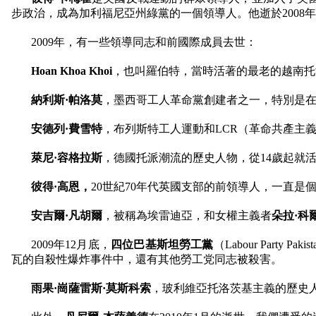
步政治，成為加利福尼亞州綠黨的一個領導人。他逝於
2008
年
2009
年，有一些領導同志和前國際成員去世：
Hoan Khoa Khoi
，也叫羅伯特，當時活著的最老的越南托
納利斯·帕洛莫
，墨西哥工人革命黨創建者之一，特別是
安德列·費雪特
，布列斯特工人運動和
LCR
（革命共產主
萊尼·容格拉斯
，德國托派潮流的歷史人物，從
14
歲起就
彼得·高恩，
20
世紀
70
年代英國支部的前領導人，一直是
安吉爾·凡胡爾
，被稱為埃雷迪亞，和女權主義者
朵拉·科
2009
年
12
月底，
四位巴基斯坦勞工黨
（
Labour Party Pakist
瓦的自殺性爆炸事件中，還有其他勞工党同志被殺害。
雨果·崗薩雷斯·莫斯科索
，玻利維亞托洛茨基主義的歷史