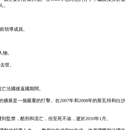
人。
前領導成員。
人物。
她去世。
流亡法國後返國期間。
的擴展是一個嚴重的打擊。在
2007
年和
2008
年的斯瓦特和白沙
遭到監禁，酷刑和流亡，但至死不渝，逝於
2010
年
1
月。