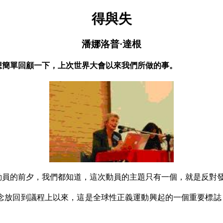
得與失
潘娜洛普·達根
想簡單回顧一下，上次世界大會以來我們所做的事。
動員的前夕，我們都知道，這次動員的主題只有一個，就是反對
理念放回到議程上以來，這是全球性正義運動興起的一個重要標