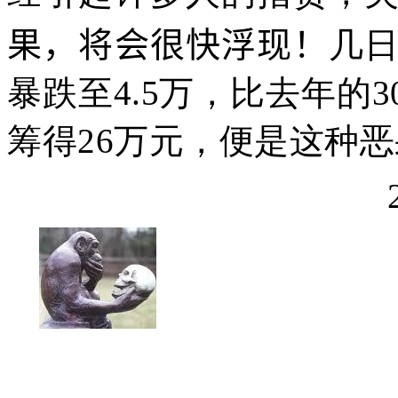
果，将会很快浮现！
几
暴跌至
4.5
万，比去年的
3
筹得
26
万元，便是这种恶
201