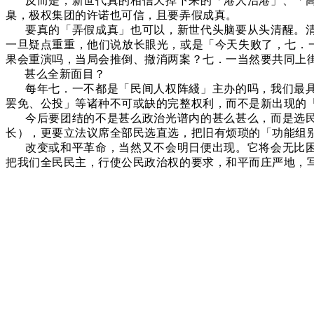
反而是，新世代真的相信天掉下来的「港人治港」、「
臬，极权集团的许诺也可信，且要弄假成真。
要真的「弄假成真」也可以，新世代头脑要从头清醒。
一旦疑点重重，他们说放长眼光，或是「今天失败了，七．
果会重演吗，当局会推倒、撤消两案？七．一当然要共同上
甚么全新面目？
每年七．一不都是「民间人权阵綫」主办的吗，我们最
罢免、公投」等诸种不可或缺的完整权利，而不是新出现的
今后要团结的不是甚么政治光谱内的甚么甚么，而是选
长），更要立法议席全部民选直选，把旧有烦琐的「功能组
改变或和平革命，当然又不会明日便出现。它将会无比
把我们全民民主，行使公民政治权的要求，和平而庄严地，