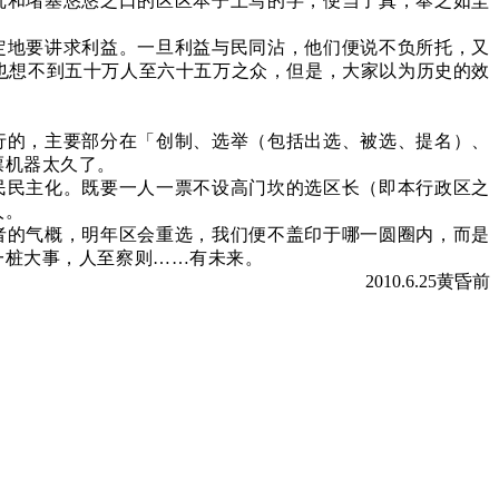
抚和堵塞悠悠之口的区区本子上写的字，便当了真，奉之如圭
定地要讲求利益。一旦利益与民同沾，他们便说不负所托，又
也想不到五十万人至六十五万之众，但是，大家以为历史的效
行的，主要部分在「创制、选举（包括出选、被选、提名）、
票机器太久了。
民民主化。既要一人一票不设高门坎的选区长（即本行政区之
人。
者的气概，明年区会重选，我们便不盖印于哪一圆圈内，而是
一桩大事，人至察则……有未来。
2010.6.25
黄昏前