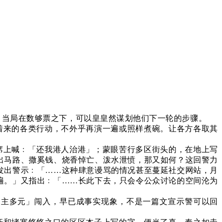
，当局在数够票之下，可以皇皇然谋划他们下一轮的步骤。
着来的各类行动，不外乎再演一遍或照样煮碗。让各方各取其
席上喊﹕「还我港人治港」；蒙眼苦行多区街头的，在地上写
出马路、撒奚钱、烧香悼亡、泼水泄愤，那又如何？这回警力
发出警示﹕「……这种肆意谩骂的情况甚至蔓延社交网站，月
遍。」又指出﹕「……长此下去，只会令公众讨论的空间沦为
民主多元」闯入，早已成事实现象，不是一篇文宣示警可以回