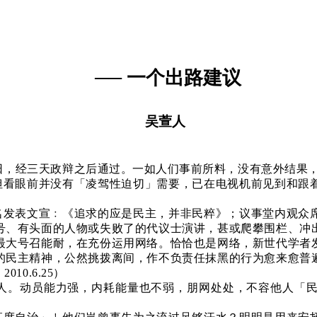
──
一个出路建议
吴萱人
日，经三天政辩之后通过。一如人们事前所料，没有意外结果
但看眼前并没有「凌驾性迫切」需要，已在电视机前见到和跟
名发表文宣﹕《追求的应是民主，并非民粹》；议事堂内观众
号、有头面的人物或失败了的代议士演讲，甚或爬攀围栏、冲
最大号召能耐，在充份运用网络。恰恰也是网络，新世代学者
的民主精神，公然挑拨离间，作不负责任抹黑的行为愈来愈普
》
2010.6.25
）
人。动员能力强，内耗能量也不弱，朋网处处，不容他人「