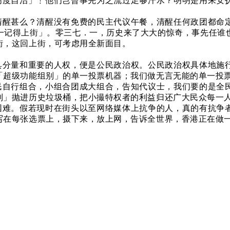
高度自治」﹗他们岂曾事先为之流过足够汗水？明明是用来安
清醒甚么？清醒没有免费的民主代议午餐，清醒任何政团都命
一记得上街」。零三七．一，历史来了大大的惊奇，事先任谁
街，这回上街，可考虑用全新面目。
具分量和重要的人权，便是公民政治权。公民政治权具体地施
「超级功能组别」的单一投票机器；我们做无言无能的单一投
民自行组合，小组合团成大组合，告知代议士，我们要的是全
别」抛进历史垃圾桶，把小撮特权者的利益归还广大民众每一
困难。假若现时在街头以至网络媒体上抗争的人，真的有抗争
写在每张选票上，摄下来，放上网，告诉全世界，香港正在做