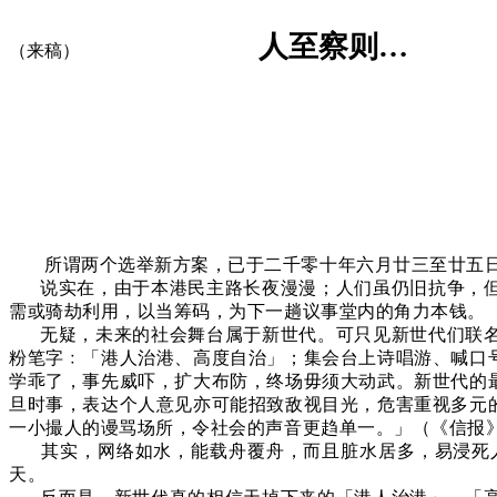
人至察则
…
（来稿）
所谓两个选举新方案，已于二千零十年六月廿三至廿五
说实在，由于本港民主路长夜漫漫；人们虽仍旧抗争，
需或骑劫利用，以当筹码，为下一趟议事堂内的角力本钱。
无疑，未来的社会舞台属于新世代。可只见新世代们联
粉笔字﹕「港人治港、高度自治」；集会台上诗唱游、喊口
学乖了，事先威吓，扩大布防，终场毋须大动武。新世代的
旦时事，表达个人意见亦可能招致敌视目光，危害重视多元
一小撮人的谩骂场所，令社会的声音更趋单一。」（《信报
其实，网络如水，能载舟覆舟，而且脏水居多，易浸死
天。