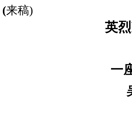
(
来稿
)
英烈
一