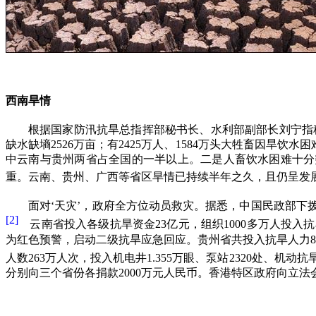
西南旱情
根据国家防汛抗旱总指挥部秘书长、水利部副部长刘宁指
缺水缺墒
2526
万亩；有
2425
万人、
1584
万头大牲畜因旱饮水困
中云南与贵州两省占全国的一半以上。二是人畜饮水困难十分
重。云南、贵州、广西等省区旱情已持续半年之久，且仍呈发
面对‘天灾’，政府全方位动员救灾。据悉，中国民政部
[2]
云南省投入各级抗旱资金
23
亿元，组织
1000
多万人投入抗
为红色预警，启动二级抗旱应急回应。贵州省共投入抗旱人力
8
人数
263
万人次，投入机电井
1.355
万眼、泵站
2320
处、机动抗
分别向三个省份各捐款
2000
万元人民币。香港特区政府向立法