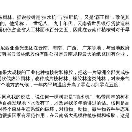
。据说桉树是‘抽水机’与‘抽肥机’，又是‘霸王树’，致使其
的。他辩称，上世纪八、 九十年代，云南省世界银行贷款造林
面积仅占全省人工林面积百分之五，因此在云南种植桉树对干旱
尼西亚金光集团在云南、海南、广西、 广东等地，与当地政府
云南省云景林纸股份有限公司是云南规模最大的纸浆国有企业，
如果大规模的工业化种植桉树和橡胶，把这一片绿洲全部变成桉
明砍伐热带雨林，改种成片桉树林、橡胶林这类纯林，对未来气
这个地方的气候，十年内平均温度升高了零点四到零点五度。’
不同意我的说法，说任何一棵树都是
“
抽水机
”
，热带雨林的树和
地百姓发现地下水没有了，才想起我多年前讲过的话。桉树是高
对整个森林生态系统的破坏，对植物、动物、微生物各种生态系
边很多国家有示范作用，在云南省大规模种植桉树和橡胶，这是