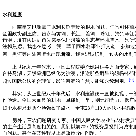
水利荒废
西南旱灾也暴露了水利长期荒废的根本问题。江迅引述前
全国政协副主席。曾参与黄河、长江、淮河、珠江、海河等江
错误，没有认识到首先需要保证河流的生态与环境需水；只研
注和焦虑。我也在思考，我一辈子同水利事业打交道，参加过
河、黑河等内陆河流也出现断流。我逐渐认识到，过去的水利
上世纪九十年代末，中国工程院委托她组织各方面专家，
台特马湖，天然绿洲已经化为沙漠，沿途那些耐旱的胡杨林都
[6]
超过国际公认的合理值，影响河流的自然功能和永续利用。
其实，从上世纪八十年代后，水利建设便一直被忽视，一
作他途。全国大面积的耕地一旦碰到干旱，则无能为力。像广
19
个水柜只剩两个勉强蓄了点水，全屯
23
户
110
人的饮水得靠政
另外，三农问题研究专家、中国人民大学农业与农村发展
的生产生活是高度相关的。我们以前
70%
的投资是投到为城市
向问题。甚至在某种程度上是政策导向问题。’