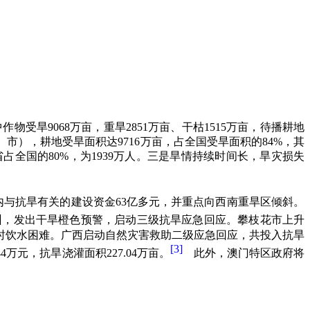
中作物受旱
9068
万亩，重旱
2851
万亩、干枯
1515
万亩，待播耕地
、市），耕地受旱面积达
9716
万亩，占全国受旱面积的
84%
，其
省占全国的
80%
，为
1939
万人。三是旱情持续时间长，旱灾损失
内与抗旱有关的建设资金
63
亿多元，并重点向西南重旱区倾斜。
州，发出干旱橙色预警，启动三级抗旱应急回应。攀枝花市上升
时饮水困难。广西启动自然灾害救助二级应急回应，共投入抗旱
[3]
44
万元，抗旱浇灌面积
227.04
万亩。
此外，澳门特区政府将