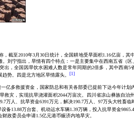
称，截至
2010
年
3
月
30
日统计，全国耕地受旱面积
1.16
亿亩，其
难。刘宁指出，旱情有四个特点：一是主要集中在西南五省（区
突出，全国因旱饮水困难人数是常年同期的
2
倍多，其中西南
5
[1]
展趋势。四是北方地区旱情露头。
下拨一亿多救援资金，国家防总和有关各部委已提前下达今年计划
旱救灾，实现抗旱浇灌面积
2044
万亩次。四川省凉山彝族自治
9.7
万人、抗旱资金
6391
万元，解决
190.7
万人、
97
万头大牲畜临
旱设备
13.88
万台套、机动运水车辆
1.39
万辆，投入抗旱资金
9865.
会财政委员会申请
1.5
亿元港币赈济内地旱灾。