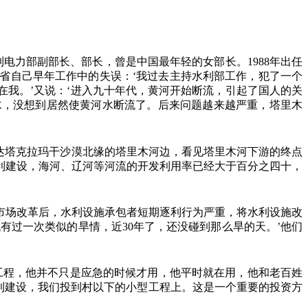
利电力部副部长、部长，曾是中国最年轻的女部长。
1988
年出任
省自己早年工作中的失误：‘我过去主持水利部工作，犯了一个
我。’又说：‘进入九十年代，黄河开始断流，引起了国人的关
水，没想到居然使黄河水断流了。后来问题越来越严重，塔里木
达塔克拉玛干沙漠北缘的塔里木河边，看见塔里木河下游的终点
利建设，海河、辽河等河流的开发利用率已经大于百分之四十，
市场改革后，水利设施承包者短期逐利行为严重，将水利设施改
代有过一次类似的旱情，近
30
年了，还没碰到那么旱的天。’他们
工程，他并不只是应急的时候才用，他平时就在用，他和老百姓
利建设，我们投到村以下的小型工程上。这是一个重要的投资方