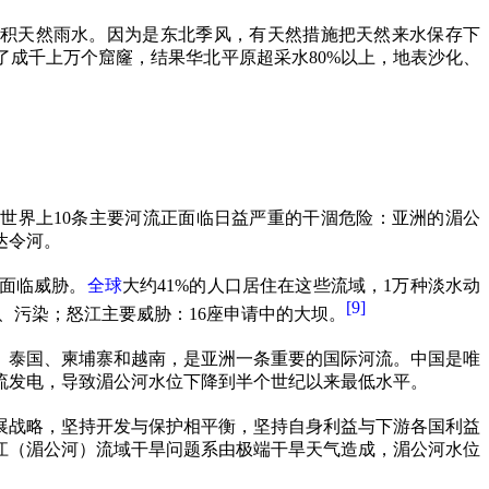
归积天然雨水。因为是东北季风，有天然措施把天然来水保存下
了成千上万个窟窿，结果华北平原超采水
80%
以上，地表沙化、
，世界上
10
条主要河流正面临日益严重的干涸危险：亚洲的湄公
达令河。
面临威胁。
全球
大约
41%
的人口居住在这些流域，
1
万种淡水动
[9]
、污染；怒江主要威胁：
16
座申请中的大坝。
、泰国、柬埔寨和越南，是亚洲一条重要的国际河流。中国是唯
流发电，导致湄公河水位下降到半个世纪以来最低水平。
展战略，坚持开发与保护相平衡，坚持自身利益与下游各国利益
江（湄公河）流域干旱问题系由极端干旱天气造成，湄公河水位