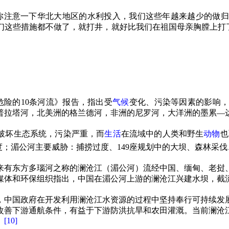
你注意一下华北大地区的水利投入，我们这些年越来越少的做
们这些措施都不做了，就打井，就好比我们在祖国母亲胸膛上打
危险的
10
条河流》报告，指出受
气候
变化、污染等因素的影响
普拉塔河，北美洲的格兰德河，非洲的尼罗河，大洋洲的墨累
—
破坏生态系统，污染严重，而
生活
在流域中的人类和野生
动物
也
度；湄公河主要威胁：捕捞过度、
149
座规划中的大坝、森林采伐
来有东方多瑙河之称的澜沧江（湄公河）流经中国、缅甸、老挝
媒体和环保组织指出，中国在湄公河上游的澜沧江兴建水坝，截
，中国政府在开发利用澜沧江水资源的过程中坚持奉行可持续发
改善下游通航条件，有益于下游防洪抗旱和农田灌溉。当前澜沧
[10]
。