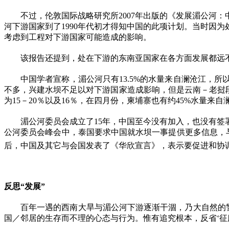
不过，伦敦国际战略研究所
2007
年出版的《发展湄公河：
河下游国家到了
1990
年代初才得知中国的此项计划。当时因为
考虑到工程对下游国家可能造成的影响。
该报告还提到，处在下游的东南亚国家在各方面发展都远
中国学者宣称，湄公河只有
13.5%
的水量来自澜沧江，所
不多，兴建水坝不足以对下游国家造成影响，但是云南－老挝
为
15
－
20
％以及
16
％，在四月份，柬埔寨也有约
45%
水量来自
湄公河委员会成立了
15
年，中国至今没有加入，也没有签
公河委员会峰会中，泰国要求中国就水坝一事提供更多信息，
后，中国及其它与会国发表了《华欣宣言》，表示要促进和协
反思
“
发展
”
百年一遇的西南大旱与湄公河下游逐渐干涸，乃大自然的
国／邻居的生存而不理的心态与行为。惟有追究根本，反省‘征