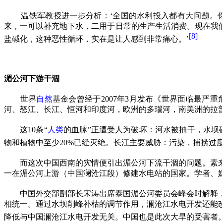
温铁军教授进一步分析：‘全国的水利投入都有大问题。
来，一可以补充地下水，二用于日常的生产生活消费。现在我
[8]
盐碱化，这种恶性循环，实在是让人感到非常痛心。’
湄公河下游干涸
世界
自然
基金会曾经于
2007
年
3
月发布《世界面临最严重
河、怒江、长江、恒河和印度河，欧洲的多瑙河，南美洲的拉
这
10
条
“
人类
的血脉
”
正遭受人为破坏：河水被抽干，水坝
物和植物中至少
20%
已经灭绝。长江主要威胁：污染，捕捞过
而这次中国西南的灾情便引出湄公河下流干涸的问题。素
一在湄公河上游（中国澜沧江段）修建水电站的国家。学者、
中国外交部副部长宋涛出席泰国湄公河委员会峰会时解释
相统一。通过水坝削峰补枯的调节作用，澜沧江水电开发还能
降低与中国澜沧江水电开发无关。中国也是此次大旱的受害者