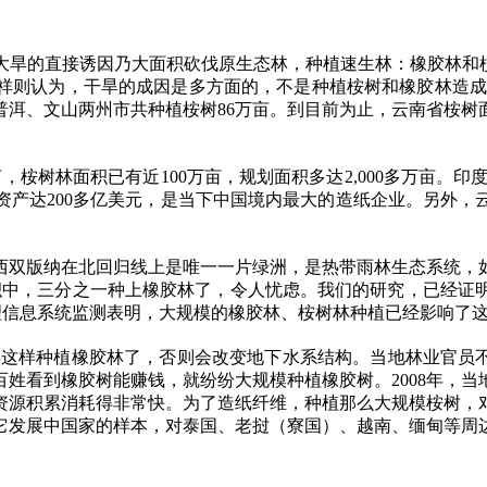
旱的直接诱因乃大面积砍伐原生态林，种植速生林：橡胶林和桉树林
祥则认为，干旱的成因是多方面的，不是种植桉树和橡胶林造成
普洱、文山两州市共种植桉树
86
万亩。到目前为止，云南省桉树
亩，桉树林面积已有近
100
万亩，规划面积多达
2,000
多万亩。印度
资产达
200
多亿美元，是当下中国境内最大的造纸企业。另外，
西双版纳在北回归线上是唯一一片绿洲，是热带雨林生态系统，
积中，三分之一种上橡胶林了，令人忧虑。我们的研究，已经证
理信息系统监测表明，大规模的橡胶林、桉树林种植已经影响了
再这样种植橡胶林了，否则会改变地下水系结构。当地林业官员
百姓看到橡胶树能赚钱，就纷纷大规模种植橡胶树。
2008
年，当
资源积累消耗得非常快。为了造纸纤维，种植那么大规模桉树，
它发展中国家的样本，对泰国、老挝（寮国）、越南、缅甸等周