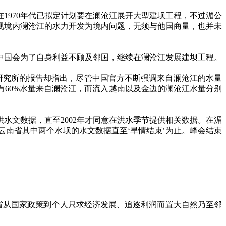
在
1970
年代已拟定计划要在澜沧江展开大型建坝工程，不过湄公
视境内澜沧江的水力开发为境内问题，无须与他国商量，也并未
中国会为了自身利益不顾及邻国，继续在澜沧江发展建坝工程。
研究所的报告却指出，尽管中国官方不断强调来自澜沧江的水量
有
60%
水量来自澜沧江，而流入越南以及金边的澜沧江水量分别
供水文数据，直至
2002
年才同意在洪水季节提供相关数据。在湄
南省其中两个水坝的水文数据直至‘旱情结束’为止。峰会结束
省从国家政策到个人只求经济发展、追逐利润而置大自然乃至邻