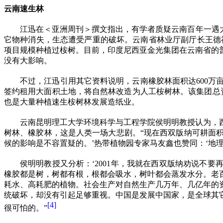
云南速生林
江迅在＜亚洲周刊＞撰文指出，有学者质疑云南百年一遇大
它物种消失，生态遭受严重的破坏。云南省林业厅副厅长王德
项目规模种植过桉树。目前，印度尼西亚金光集团在云南省的
没有大影响。
不过，江迅引用其它资料说明，云南橡胶林面积达
600
万
签约租用大面积土地，将自然林改造为人工桉树林。该集团总
也是大量种植速生桉树林发展造纸业。
云南昆明理工大学环境科学与工程学院侯明明教授认为，
树林、橡胶林，这是人类一场大悲剧。
“
现在西双版纳可耕面
候的影响是不容置疑的。’热带植物园专家马友鑫也赞同：‘地
侯明明教授又分析：‘
2001
年，我就在西双版纳劝说不要
橡胶都是树，树都有根，根都会吸水，树叶都会蒸发水分。老
耗水、高耗肥的植物。社会生产对自然生产几万年、几亿年的
统破坏，却没有引起足够重视。中国是发展中国家，是全球其
[4]
很可怕的。
”