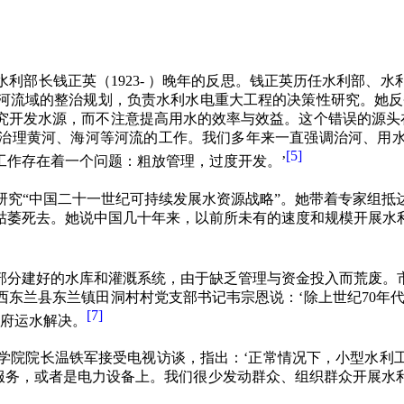
水利部长钱正英（
1923-
）晚年的反思。钱正英历任水利部、水
河流域的整治规划，负责水利水电重大工程的决策性研究。她反
究开发水源，而不注意提高用水的效率与效益。这个错误的源头在
治理黄河、海河等河流的工作。我们多年来一直强调治河、用
[5]
工作存在着一个问题：粗放管理，过度开发。’
研究
“
中国二十一世纪可持续发展水资源战略
”
。她带着专家组抵
枯萎死去。她说中国几十年来，以前所未有的速度和规模开展水
部分建好的水库和灌溉系统，由于缺乏管理与资金投入而荒废。
西东兰县东兰镇田洞村村党支部书记韦宗恩说：‘除上世纪
70
年
[7]
府运水解决。
学院院长温铁军接受电视访谈，指出：‘正常情况下，小型水利
服务，或者是电力设备上。我们很少发动群众、组织群众开展水