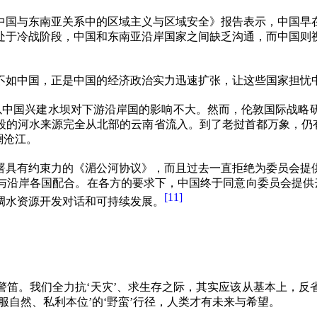
中国与东南亚关系中的区域主义与区域安全》报告表示，中国早
处于冷战阶段，中国和东南亚沿岸国家之间缺乏沟通，而中国则
不如中国，正是中国的经济政治实力迅速扩张，让这些国家担忧
以中国兴建水坝对下游沿岸国的影响不大。然而，伦敦国际战略
段的河水来源完全从北部的云南省流入。到了老挝首都万象，仍
澜沧江。
署具有约束力的《湄公河协议》，而且过去一直拒绝为委员会提
与沿岸各国配合。在各方的要求下，中国终于同意向委员会提供云
[11]
调水资源开发对话和可持续发展。
警笛。我们全力抗‘天灾’、求生存之际，其实应该从基本上，反
服自然、私利本位’的‘野蛮’行径，人类才有未来与希望。