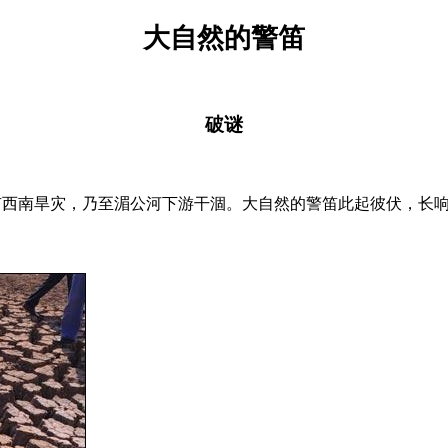
大自然的警笛
破谜
有西南旱灾，乃至湄公河下游干涸。
大自然的警笛此起彼伏，长