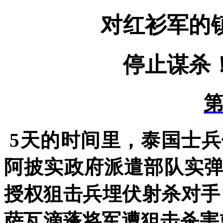
对红衫军的
停止谋杀
5
天的时间里，泰国士兵
阿披实政府派遣部队实
授权
狙击兵埋伏
射杀对手
萨瓦滴蓬将军遭
狙击杀害