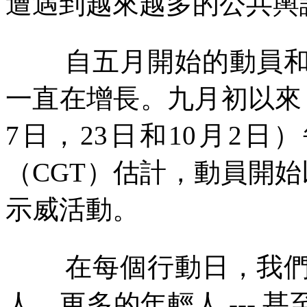
遭遇到越來越多的公共輿
自五月開始的動員
一直在增長。九月初以來
7
日，
23
日和
10
月
2
日）
（
CGT
）估計，動員開始
示威活動。
在每個行動日，我
人，更多的年輕人
---
甚