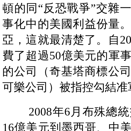
頓的同“反恐戰爭”交雜
事化中的美國利益份量
亞，這就最清楚了。自
2
費了超過
50
億美元的軍
的公司（奇基塔商標公
可樂公司）被指控勾結准
2008
年
6
月布殊總統
16
億美元到墨西哥、中