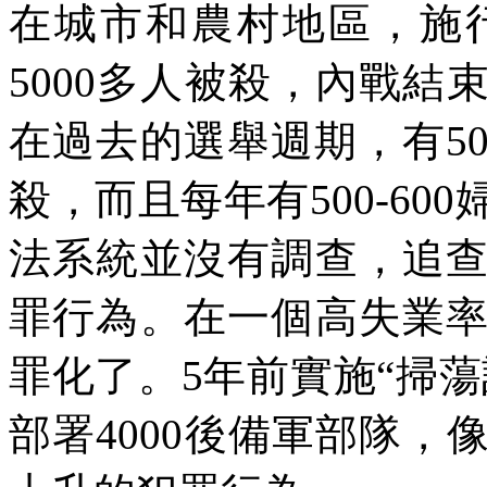
在城市和農村地區，施
5000
多人被殺，內戰結
在過去的選舉週期，有
5
殺，而且每年有
500-600
法系統並沒有調查，追
罪行為。在一個高失業
罪化了。
5
年前實施“掃蕩
部署
4000
後備軍部隊，