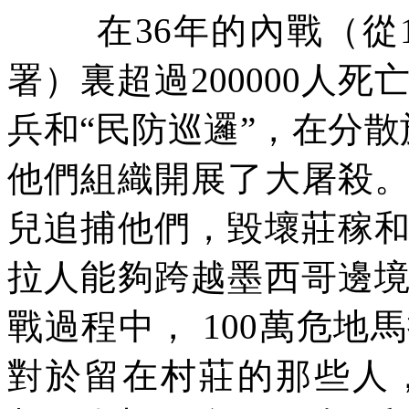
在
36
年的內戰（從
署）裏超過
200000
人死
兵和“民防巡邏”，在分
他們組織開展了大屠殺
兒追捕他們，毀壞莊稼
拉人能夠跨越墨西哥邊
戰過程中，
100
萬危地馬
對於留在村莊的那些人