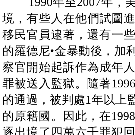
1990
年至
2007
年，
境，有些人在他們試圖
移民官員逮著，還有一
的羅德尼•金暴動後，加
察官開始起訴作為成年
罪被送入監獄。隨著
199
的通過，被判處
1
年以上
的原籍國。因此，在
199
逐出境了四萬六千罪犯