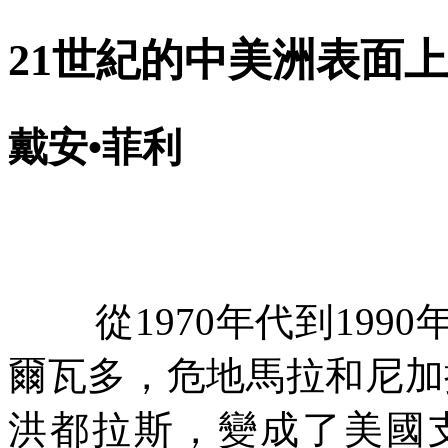
21
世紀的中美洲表面上
戴安•菲利
從
1970
年代到
1990
爾瓦多，危地馬拉和尼加
洪都拉斯，變成了美國