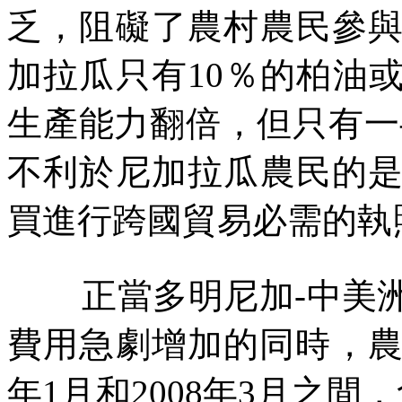
乏，阻礙了農村農民參
加拉瓜只有
10
％的柏油
生產能力翻倍，但只有一
不利於尼加拉瓜農民的
買進行跨國貿易必需的執
正當多明尼加
-
中美
費用急劇增加的同時，
年
1
月和
2008
年
3
月之間，