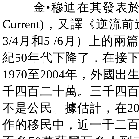
金•穆迪在其發表
Current)
，又譯《逆流前
3/4
月和
5 /6
月）上的兩篇
紀
50
年代下降了，在接
1970
至
2004
年，外國出
千四百二十萬。三千四
不是公民。據估計，在
2
作的移民中，近一千二