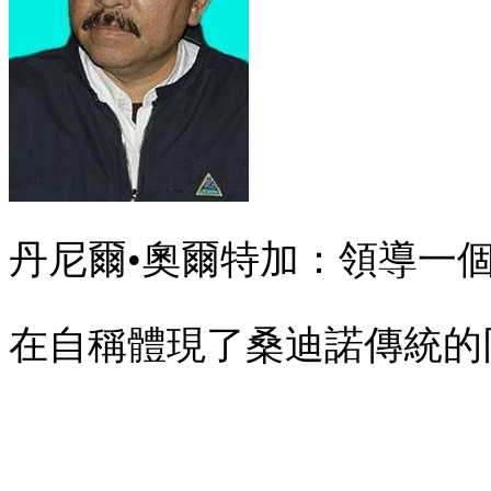
丹尼爾•奧爾特加：領導一
在自稱體現了桑迪諾傳統的