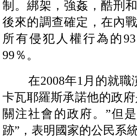
制。綁架，強姦，酷刑
後來的調查確定，在內
所有侵犯人權行為的
93
99
％。
在
2008
年
1
月的就職
卡瓦耶羅斯承諾他的政府
關注社會的政府。”但
跡”，表明國家的公民系