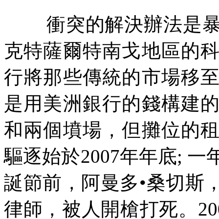
衝突的解決辦法是
克特薩爾特南戈地區的
行將那些傳統的市場移
是用美洲銀行的錢構建
和兩個墳場，但攤位的
驅逐始於
2007
年年底
;
一
誕節前，阿曼多•桑切斯
律師，被人開槍打死。
20