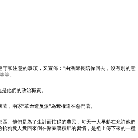
遵守和注意的事項，又宣佈：”由潘隊長陪你回去，沒有別的意
等等。
也是他們的政治職責。
著，兩家”革命造反派”為奪權還在惡鬥著。
郊區。他們是為了生計而忙碌的農民，每天一大早趁在允許他們
撿拾狗糞人糞回來倒在豬圈裏積肥的習慣，是祖上傳下來的一種