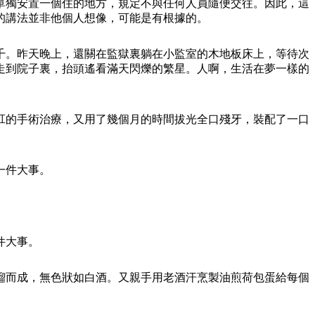
單獨安置一個住的地方，規定不與任何人員隨便交往。因此，這
的講法並非他個人想像，可能是有根據的。
千。昨天晚上，還關在監獄裏躺在小監室的木地板床上，等待次
走到院子裏，抬頭遙看滿天閃爍的繁星。人啊，生活在夢一樣的
肛的手術治療，又用了幾個月的時間拔光全口殘牙，裝配了一口
一件大事。
件大事。
餾而成，無色狀如白酒。又親手用老酒汗烹製油煎荷包蛋給每個