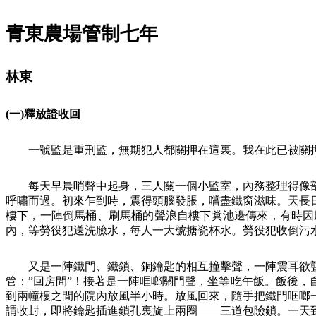
青東農場管制七年
林東
(
一
)
釋放證收回
一號監是重刑監，無期犯人都關押在這裏。我在此已被關
每天早晨哨聲中起身，三人關一個小監室，內務整理得像
呼嘯而過。初來乍到時，震得頭腦發脹，嚐盡鐵窗滋味。天長
樓下，一陣倒馬桶、刷馬桶的聲浪自樓下糞池邊傳來，有時因
內，等勞役犯送洗臉水，每人一大號搪瓷杯水。勞役犯收倒污
又是一陣鐵門、鐵鎖、銅鑰匙的相互撞擊聲，一陣震耳欲
管：”回房間”！接著是一陣哐啷關門聲，坐等吃午飯。飯後
到兩幢樓之間的院內放風半小時。放風回來，隨手把鐵門哐啷
謂收封，即將鑰匙插進鎖孔裏旋上兩圈
――
三道包險鎖。一天