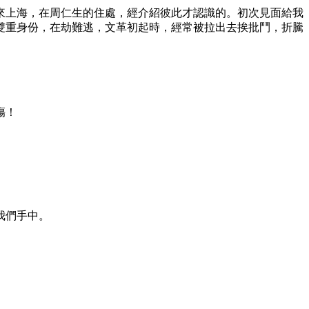
來上海，在周仁生的住處，經介紹彼此才認識的。初次見面給我
雙重身份，在劫難逃，文革初起時，經常被拉出去挨批鬥，折騰
傷！
我們手中。