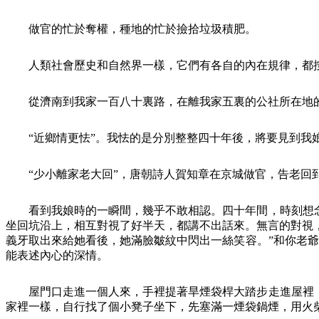
做官的忙於奪權，種地的忙於撿拾垃圾積肥。
人類社會歷史和自然界一樣，它們有各自的內在規律，都
從濟南到我家一百八十裏路，在離我家五裏的公社所在地
“近鄉情更怯”。我怯的是分別整整四十年後，將要見到
“少小離家老大回”，唐朝詩人賀知章在京城做官，告老回
看到我娘時的一瞬間，幾乎不敢相認。四十年間，時刻想
坐回坑沿上，相互對視了好半天，都講不出話來。無言的對視
義牙取出來給她看後，她滿臉皺紋中閃出一絲笑容。”和你老
能表述內心的深情。
屋門口走進一個人來，手裡提著旱煙袋桿大踏步走進屋裡
家裡一樣，自行找了個小凳子坐下，先塞滿一煙袋鍋煙，用火