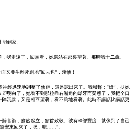
才能到家。
頭，我走遠了，回頭看，她還站在那裏望著。那時我十二歲。
面又要生離死別地”回去也”，淒慘！
神經迅速地調整了焦距，還是認出來了。我喊聲：”娘”，扶她
立即明白了，她看不到那粒靠右嘴角的爆牙而疑惑了，我把全口
一陣沉默，又是相互望著，看不夠地看著。此時不講話比講話更
一聽官銜，肅然起立，頷首致敬。彼有幹部豐度，就像到了自己
道安東回來了，嗯，嗯……”。