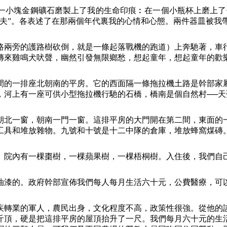
小塊金鋼礦石磨製上了我的生命印痕︰在一個小瓶杯上磨上了個
斯夫”。各表述了在那兩個年代裏我的心情和心態。兩件器皿被我
路兩旁的護路樹砍倒，就是一條起落戰機的跑道）上奔馳著，車
傳來雞鳴犬吠聲，幽然引發無限鄉愁，想起童年，想起童年的歡
間的一排座北朝南的平房。它的西面隔一條拖拉機土路是幹部家
，河上有一座可供小型拖拉機行馳的石橋，橋南是個自然村──天
朝北一窗，朝南一門一窗。這排平房的大門開在第二間，東面的
工具和堆放雜物。九號和十號是十二中隊的倉庫，堆放蜂窩煤磚
。院內有一棵棗樹，一棵蘋果樹，一棵梧桐樹。入住後，我們自
油漆的。政府幹部宣佈我們每人每月生活六十元，公費醫療，可
疾轉業的軍人，農民出身，文化程度不高，政策性很強。從他的
斤頂，硬是把這排平房的屋頂抬升了一尺。我們每月六十元的生