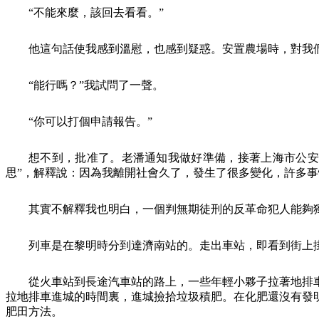
“不能來麼，該回去看看。”
他這句話使我感到溫慰，也感到疑惑。安置農場時，對我
“能行嗎？”我試問了一聲。
“你可以打個申請報告。”
想不到，批准了。老潘通知我做好準備，接著上海市公安
思”，解釋說：因為我離開社會久了，發生了很多變化，許多
其實不解釋我也明白，一個判無期徒刑的反革命犯人能夠
列車是在黎明時分到達濟南站的。走出車站，即看到街上
從火車站到長途汽車站的路上，一些年輕小夥子拉著地排
拉地排車進城的時間裏，進城撿拾垃圾積肥。在化肥還沒有發
肥田方法。