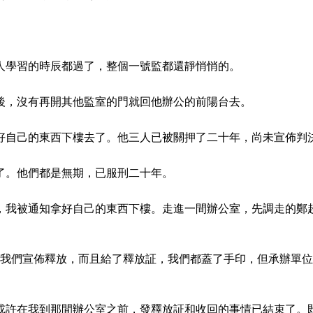
人學習的時辰都過了，整個一號監都還靜悄悄的。
後，沒有再開其他監室的門就回他辦公的前陽台去。
好自己的東西下樓去了。他三人已被關押了二十年，尚未宣佈判
了。他們都是無期，已服刑二十年。
，我被通知拿好自己的東西下樓。走進一間辦公室，先調走的鄭
向我們宣佈釋放，而且給了釋放証，我們都蓋了手印，但承辦單位
或許在我到那間辦公室之前，發釋放証和收回的事情已結束了。