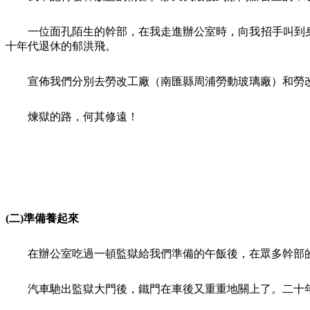
一位面孔陌生的幹部，在我走進辦公室時，向我招手叫到
十年代退休的郁洪飛。
宣佈我們分別去勞改工廠（南匯縣周浦勞動玻璃廠）和勞
煉獄的路，何其修遠！
(
二
)
準備養起來
在辦公室吃過一頓監獄給我們準備的午飯後，在眾多幹部
汽車馳出監獄大門後，鐵門在車後又重重地關上了。二十