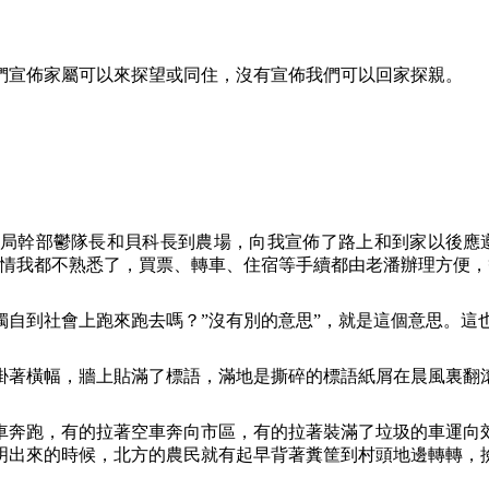
們宣佈家屬可以來探望或同住，沒有宣佈我們可以回家探親。
局幹部鬱隊長和貝科長到農場，向我宣佈了路上和到家以後應
事情我都不熟悉了，買票、轉車、住宿等手續都由老潘辦理方便，
獨自到社會上跑來跑去嗎？”沒有別的意思”，就是這個意思。這
掛著橫幅，牆上貼滿了標語，滿地是撕碎的標語紙屑在晨風裏翻滾
車奔跑，有的拉著空車奔向市區，有的拉著裝滿了垃圾的車運向
明出來的時候，北方的農民就有起早背著糞筐到村頭地邊轉轉，