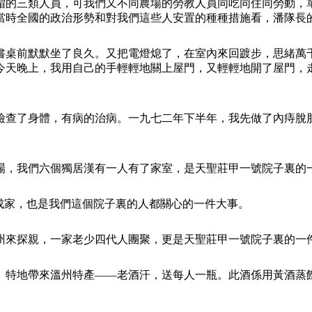
帽的三類人員，可我們又不同農場的勞教人員同吃同住同勞動，
當時全國的政治形勢和對我們這些人安置的種種措施看，潘隊長
書桌前默默坐了良久。又把電燈熄了，在室內來回踱步，思緒萬
今天晚上，我用自己的手輕輕地關上屋門，又輕輕地開了屋門，
檢查了身體，有病的治病。一九七二年下半年，我先做了內痔脫
場，我們六個獨居漢有一人有了家室，是天聖莊甲一號院子裏的
成家，也是我們這個院子裏的人都關心的一件大事。
州來探親，一家老少四代人團聚，更是天聖莊甲一號院子裏的一
。特地帶來溫州特產——老酒汗，送每人一瓶。此酒係用黃酒蒸