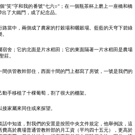
”笑”字和我的番號”七六○”；在一個瓶茶杯上磨上一座橋和橋
帶出了大鐵門，成了紀念品。
行路當中，兩側成了農家的打穀場和曬穀場。藍藍的天穹下碧綠
樂。
屬宿舍；它的北面是片水稻田；它的東面隔著一片水稻田是農場
聖莊。
一間供管教幹部住，西面十間的門上都寫了房號，一號是我們的
。
己動手移植了十棵葡萄，劄了很大的棚架。
以接家屬來同住或來探望。
談話中知道，對我們的安置是按照中央文件規定，他舉例說，這
活費高於農場普通管教幹部的月工資（平均四十五元），更高於