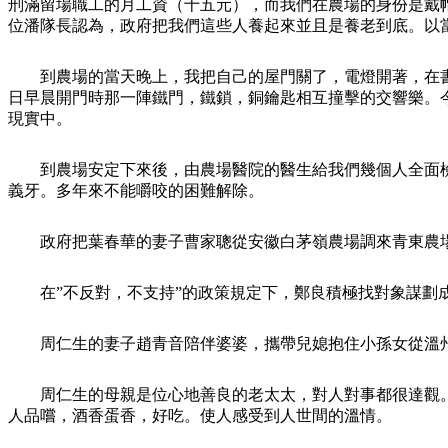
刑滿留場職工的月工資（十五元），而我們在農場的身份是戴
位潘隊長認為，政府把我們這些人養起來並且是養老到底。以
到農場的當天晚上，我把自己的屋門關了，電燈開著，在
日早晨開門時那一陣鐵門，鐵鎖，銅鑰匙相互撞擊的交響樂。
現實中。
到農場安定下來後，由農場醫院的醫生給我們幾個人全面
義牙。多年來不能嚼咬的困難解除。
政府把葉春華的妻子曹家聰從安徽白茅嶺農場調來青東農
在”不反對，不支持”的政策規定下，鄭良積極找對象謀劃
周仁生的妻子趙青音陪伴婆婆，攜帶兒媳抱住小孫女從溫
周仁生的母親是位心地善良的老太太，對人對事都很達觀
人品嚐，酒香蛋香，好吃。使人感受到人世間的溫情。