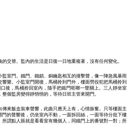
晚的交替。監內的生活是日復一日地重複著，沒有任何變化。
小監室門。鐵門、鐵鎖、銅鑰匙相互的撞擊聲，像一陣急風暴雨
交響樂。小監室門開後，馬桶拎到門外，樓面勞役犯把馬桶拎到
門口後，馬桶拎回室內，隨手把鐵門哐啷一聲關上。三人靜坐室
，整個監房變得靜悄悄的，等待日班主管來開門。
向傳來飯盒裝車聲響，此曲只應天上有，心情振奮。只等樓面主
開門的聲響後，仍坐室內不動，一面拆回絲，一面等待分批下樓
。所謂點人賬就是看看室有幾個人，同鐵門上的番號對一對；所