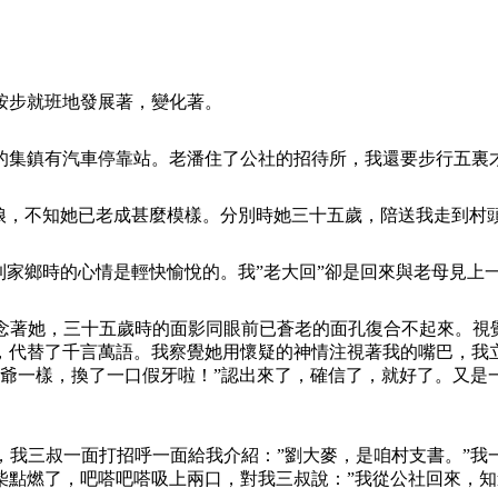
按步就班地發展著，變化著。
的集鎮有汽車停靠站。老潘住了公社的招待所，我還要步行五裏
我娘，不知她已老成甚麼模樣。分別時她三十五歲，陪送我走到村
到家鄉時的心情是輕快愉悅的。我”老大回”卻是回來與老母見上一
念著她，三十五歲時的面影同眼前已蒼老的面孔復合不起來。視覺
，代替了千言萬語。我察覺她用懷疑的神情注視著我的嘴巴，我
爺爺一樣，換了一口假牙啦！”認出來了，確信了，就好了。又是
，我三叔一面打招呼一面給我介紹：”劉大麥，是咱村支書。”我
柴點燃了，吧嗒吧嗒吸上兩口，對我三叔說：”我從公社回來，知