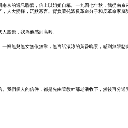
同南京的通訊聯繫，信上以姐姐自稱。一九四七年秋，我從南京
了，人大變樣，沉默寡言。背負著托派反革命分子和反革命家屬
代人團聚，我為他感到高興。
，一幅無兒無女無依無靠，無言話淒涼的黃昏晚景，感到無限悲
信。我們個人的信件，都是先由管教幹部老潘收下，然後再分送