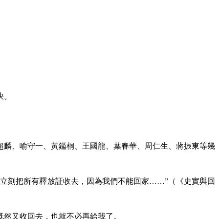
決。
超麟、喻守一、黃鑑桐、王國龍、葉春華、周仁生、蔣振東等幾
立刻把所有釋放証收去，因為我們不能回家……”（《史實與回
既然又收回去，也就不必再給我了。