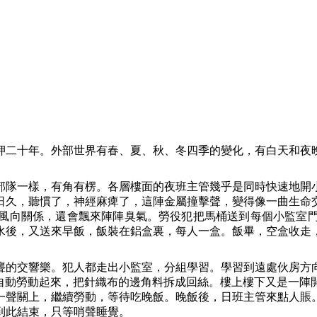
押二十年。外部世界有春、夏、秋、冬四季的變化，有白天和夜
部隊一樣，有角有楞。各層樓面的夜班主管幾乎是同時快速地開
日久，聽慣了，神經麻痺了，這陣金屬撞擊聲，變得像一曲生命
風向關係，還會飄來陣陣臭氣。勞役犯把馬桶送到每個小監室
水後，又送來早飯，飯裝在鋁盒裏，每人一盒。飯畢，空盒收走
聾的交響樂。犯人都走出小監室，分組學習。學習到遠處伙房方
，自動勞動起來，把針織布的邊角料拆成回絲。樓上樓下又是一陣
一聲關上，繼續勞動，等待吃晚飯。晚飯後，日班主管來點人賬
到此結束，只等哨聲睡覺。