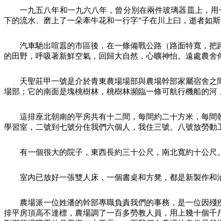
一九五八年和一九六八年，曾分別在兩件玻璃器皿上，用一
下的流水、磨上了一朵牽牛花和一行字”子在川上曰，逝者如
汽車馳出喧囂的市區後，在一條備戰公路（路面特寬，把
的田野，呼吸著新鮮空氣，回歸大自然，心曠神怡。遠處農舍
天聖莊甲一號是介於青東農場場部與農場幹部家屬宿舍之
場部；它的南面是塊桃樹林，桃樹林瀕臨一條可航行機船的河
這排座北朝南的平房共有十二間，每間約二十方米，每間
學習室，二號到七號分住我們六個人，我住三號。八號放勞動
有一個很大的院子，東西長約三十公尺，南北寬約十公尺
室內已放好一張雙人床，一個書桌和方凳，都是新製作和
農場派一位姓潘的幹部專職負責我們的事務，是一位因殘
排平房頂高不達標，農場調了一百多勞教人員，用上幾十個千