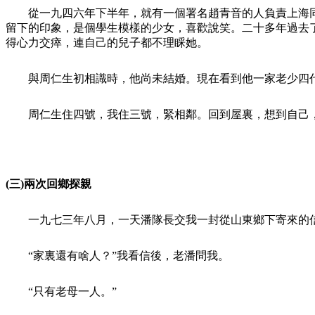
從一九四六年下半年，就有一個署名趙青音的人負責上海
留下的印象，是個學生模樣的少女，喜歡說笑。二十多年過去
得心力交瘁，連自己的兒子都不理睬她。
與周仁生初相識時，他尚未結婚。現在看到他一家老少四
周仁生住四號，我住三號，緊相鄰。回到屋裏，想到自己
(
三
)
兩次回鄉探親
一九七三年八月，一天潘隊長交我一封從山東鄉下寄來的
“家裏還有啥人？”我看信後，老潘問我。
“只有老母一人。”