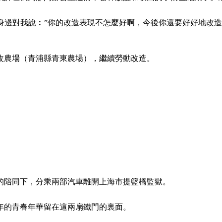
身邊對我說︰”你的改造表現不怎麼好啊，今後你還要好好地改造
改農場（青浦縣青東農場），繼續勞動改造。
的陪同下，分乘兩部汽車離開上海市提籃橋監獄。
年的青春年華留在這兩扇鐵門的裏面。