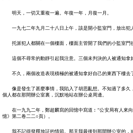
明天，一切又重複一遍。年復一年，月復一月。
一九七二年九月二十八日上午，該是開小監室門，放出犯
托派犯人都關在一個樓面，樓面主管開了我們的小監室門
這個不尋常的動靜引起我注意。三個未判決的人被通知拿
不久，兩個改造表現積極的被通知拿好自己的東西下樓去
像是發生了甚麼事情，我陷入了胡思亂想。不知過了多久
個人都在那間辦公室裏，沉默地站在辦公桌周邊。
在一九九二年，鄭超麟寫的回憶中寫道︰”公安局有人來
憶》第二卷二二○頁）。
我不記得發釋放証的情節。那天我最後到那間辦公室的，