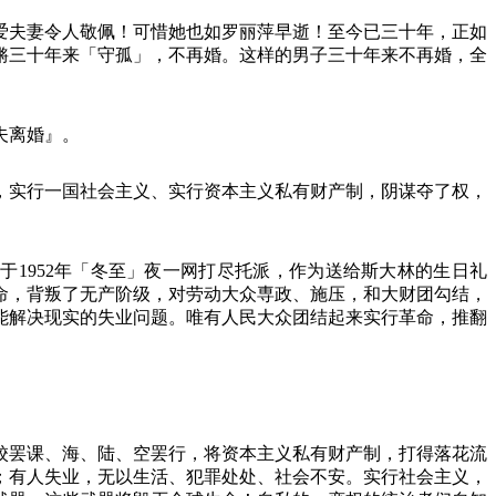
爱夫妻令人敬佩！可惜她也如罗丽萍早逝！至今已三十年，正如
锵三十年来「守孤」，不再婚。这样的男子三十年来不再婚，全
夫离婚』。
，实行一国社会主义、实行资本主义私有财产制，阴谋夺了权，
，于
1952
年「冬至」夜一网打尽托派，作为送给斯大林的生日礼
命，背叛了无产阶级，对劳动大众専政、施压，和大财团勾结，
能解决现实的失业问题。唯有人民大众团结起来实行革命，推翻
校罢课、海、陆、空罢行，将资本主义私有财产制，打得落花流
；有人失业，无以生活、犯罪处处、社会不安。实行社会主义，