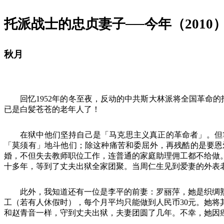
托派战士的忠贞妻子──今年（
2010
秋月
回忆
1952
年的冬至夜，反动的中共斯大林派将全国革命的
已是白髪苍苍的老年人了！
在狱中他们坚持自己是「马克思主义真正的革命者」。但
「莫须有」地斗他们；除这种痛苦和委屈外，再残酷的是要恩
婚，不但失去教师职位工作，连普通的家庭助理佣工都不给做
十多年，等到了丈夫出狱全家团聚。当周仁生见到爱妻的外表
此外，我知道还有一位是李平的前妻：罗丽萍，她是织绸
工（若有人休假时），每个月平均只能做到人民币
30
元。她将
和赵青音一样，守到丈夫出狱，夫妻团圆了几年。不幸，她因