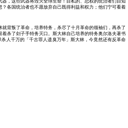
武器，这些武器将毁灭全球生命！自私的、恋权的统治者们自知
想？各国统治者也不愿放弃自己既得利益和权力；他们宁可看着
林就背叛了革命，培养特务，杀尽了十月革命的领袖们，再杀了
跟着杀了刽子手特务灭口。斯大林自己培养的特务奥尔洛夫著书
球杀人千万的「千古罪人遗臭万年」斯大林，今竟然还有反革命