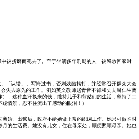
狱中被折磨而死去了。至于坐满多年刑期的人，被释放回家时，
跪、「认错」、写悔过书，否则残酷拷打，并经常召开群众大会
，会失去原先的工作。例如英文教师赵青音不肯和丈夫周仁生离
作），这种血汗换来的钱，维持儿子和翁姑们的生活，坚持了二
下跪情景，忍不住流出了感动的眼泪！）
夫离婚。出狱后，政府不给她做正常的织绸工作。她只可做临时
每月的生活费。她没有儿女，住在母亲处，顺便照顾母亲。她也