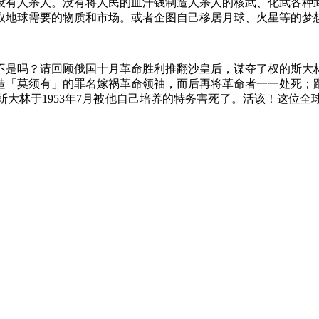
没有人杀人。没有将人民的血汗钱制造人杀人的核武、化武各种
取地球需要的物质和市场。或者企图自己移居月球、火星等的梦
不是吗？请回顾俄国十月革命胜利推翻沙皇后，谋夺了权的斯大
造「莫须有」的罪名嫁祸革命领袖，而后再将革命者一一处死；
斯大林于
1953
年
7
月被他自己培养的特务害死了。活该！这位全