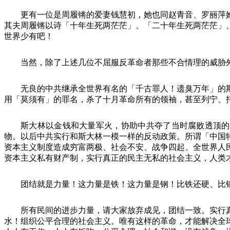
更有一位是周履锵的爱妻钱慧初，她也同赵青音、罗丽萍
其夫周履锵以诗「十年生死两茫茫」、「二十年生死两茫茫」
世界少有吧！
当然，除了上述几位不屈服反革命者那些不合情理的威胁
无良的中共继承全世界有名的「千古罪人！遗臭万年」的
用「莫须有」的罪名，杀了十月革命所有的领袖，甚至列宁、
斯大林以金钱和大量军火，协助中共夺了当时腐败透顶的
物。以后中共实行和斯大林一模一样的反动政策。所谓「中国
资本主义制度造成穷富两极、社会不安、战争四起、全世界人
资本主义私有财产制，实行真正的民主无私的社会主义，人类
团结就是力量！这力量是铁！这力量是钢！比铁还硬、比
所有民间的进步力量，请大家放弃成见，团结一致。实行
水！组织公平合理的社会主义。唯有这样的革命，才能解决全