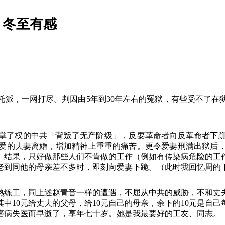
）冬至有感
托派，一网打尽。判囚由
5
年到
30
年左右的冤狱，有些受不了在
掌了权的中共「背叛了无产阶级」，反要革命者向反革命者下
爱的夫妻离婚，增加精神上重重的痛苦。更令爱妻刑满出狱后
。结果，只好做那些人们不肯做的工作（例如有传染病危险的工
老到同他的母亲差不多时，即刻向爱妻下跪。（此时我回忆周的
熟练工，同上述赵青音一样的遭遇，不屈从中共的威胁，不和丈
其中
10
元给丈夫的父母，给
10
元自己的母亲，余下的
10
元是自己
癌病失医而早逝了，享年七十岁。她是我最要好的工友、同志。