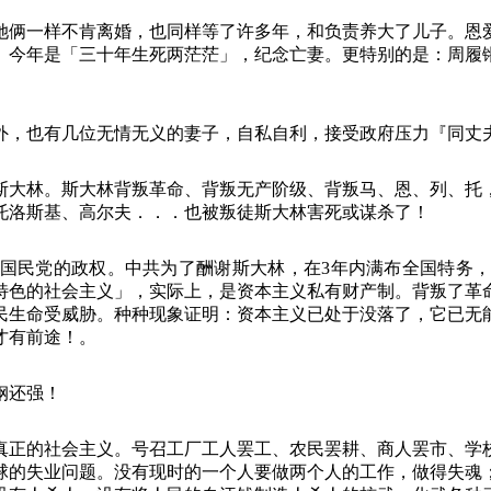
她俩一样不肯离婚，也同样等了许多年，和负责养大了儿子。恩
、今年是「三十年生死两茫茫」，纪念亡妻。更特别的是：周履
外，也有几位无情无义的妻子，自私自利，接受政府压力『同丈
斯大林。斯大林背叛革命、背叛无产阶级、背叛马、恩、列、托
托洛斯基、高尔夫．．．也被叛徒斯大林害死或谋杀了！
国民党的政权。中共为了酬谢斯大林，在
3
年内满布全国特务
特色的社会主义」，实际上，是资本主义私有财产制。背叛了革
民生命受威胁。种种现象证明：资本主义已处于没落了，它已无
才有前途！。
钢还强！
真正的社会主义。号召工厂工人罢工、农民罢耕、商人罢市、学
球的失业问题。没有现时的一个人要做两个人的工作，做得失魂