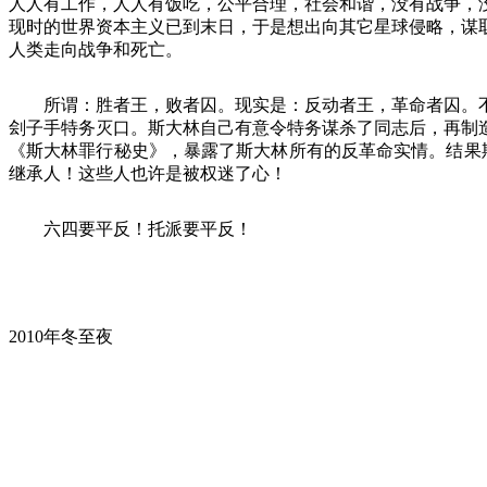
人人有工作，人人有饭吃，公平合理，社会和谐，没有战争，
现时的世界资本主义已到末日，于是想出向其它星球侵略，谋
人类走向战争和死亡。
所谓：胜者王，败者囚。现实是：反动者王，革命者囚。
刽子手特务灭口。斯大林自己有意令特务谋杀了同志后，再制
《斯大林罪行秘史》，暴露了斯大林所有的反革命实情。结果
继承人！这些人也许是被权迷了心！
六四要平反！托派要平反！
2010
年冬至夜