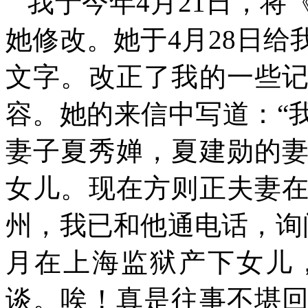
我于今年
4
月
21
日，将
她修改。她于
4
月
28
日给
文字。改正了我的一些
容。她的来信中写道：“
妻子夏秀婵，夏建勋的
女儿。现在方则正夫妻
州，我已和他通电话，询
月在上海监狱产下女儿
谈。唉！真是往事不堪