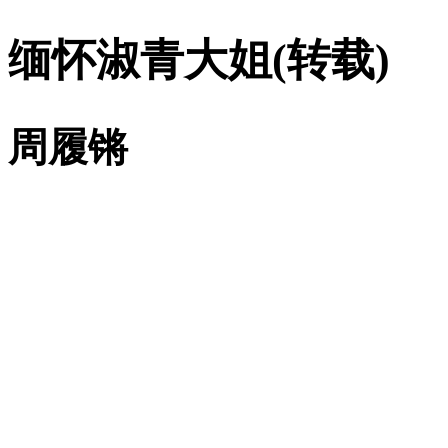
缅怀淑青大姐
(
转载
)
周履锵