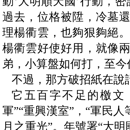
動‘大明順天國’行動，
過去，位格被陞，冷墓
理楊衢雲，也夠狠夠絕
楊衢雲好使好用，就像
弟，小算盤如何打，至今
不過，那方破招紙在說
它五百字不足的檄文
軍”“重興漢室”，“軍民
月之重光”。年號署“大明