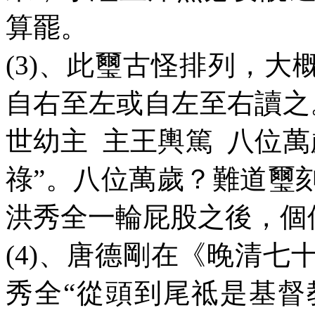
算罷。
(3)
、此璽古怪排列，大概
自右至左或自左至右讀之
世幼主
主王輿篤
八位萬
祿”。八位萬歲？難道璽
洪秀全一輪屁股之後，個
(4)
、唐德剛在《晚清七
秀全“從頭到尾祗是基督