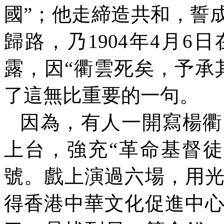
國”；他走締造共和，誓
歸路，乃
1904
年
4
月
6
日
露，因“衢雲死矣，予承
了這無比重要的一句。
因為，有人一開寫楊衢
上台，強充“革命基督徒
號。戲上演過六場，用
得香港中華文化促進中