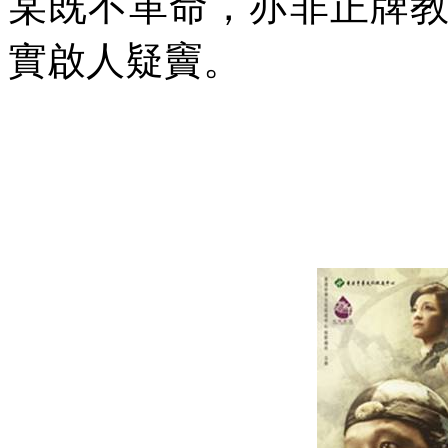
某既不革命，亦非正牌
實啟人疑竇。