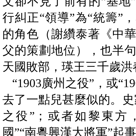
文卻不見了前有的“基地
行糾正“領導”為“統籌
的角色（謝纘泰著《中
父的策劃地位），也半
天國敗部，瑛王三千歲洪
“
1903
廣州之役”，或“
19
去了一點兒甚麼似的。史
之役”；或者如黎東方
國”“南粵興漢大將軍”起