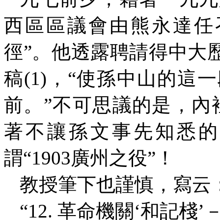
西區區議會由熊永達任
徑”。他透露聘請得中大
稿
(1)
，“使孫中山的這
前。”不可思議的是，內
著不讓孫文事先知悉的
謂“
1903
廣州之役”！
教授筆下也謹慎，寫云
“
12.
革命機關‘和記棧’