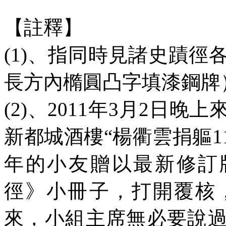
【註釋】
(1)
、指同時見諸史蹟徑
長方內橢圓凸字填漆鋼牌
(2)
、
2011
年
3
月
2
日晚上
新都城酒樓“楊衢雲捐軀
1
年的小友贈以最新修訂
徑》小冊子，打開覆核
來，小組主席無必要說過