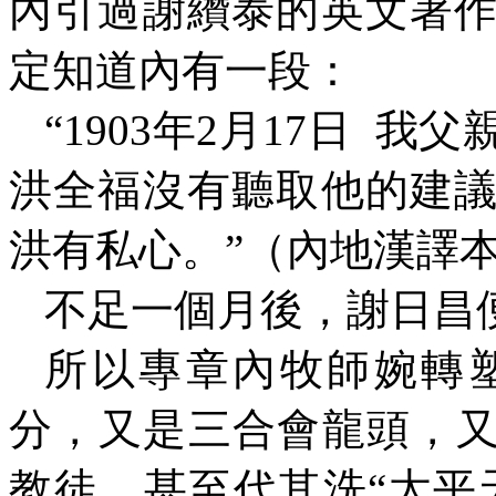
內引過謝纘泰的英文著
定知道內有一段：
“
1903
年
2
月
17
日
我父
洪全福沒有聽取他的建
洪有私心。”（內地漢譯
不足一個月後，謝日昌
所以專章內牧師婉轉
分，又是三合會龍頭，又
教徒，甚至代其洗“太平