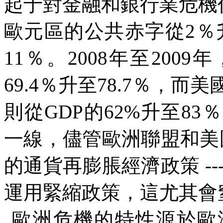
起于對金融和銀行業危機
歐元區的公共赤字從
2
％
11
％。
2008
年至
2009
年
69.4
％升至
78.7
％，而美
則從
GDP
的
62%
升至
83
％
一線，儘管歐洲聯盟和美
的通貨再膨脹經濟政策
--
運用緊縮政策，這尤其會
歐洲危機的特性源於歐