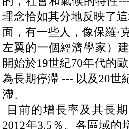
的，社會和氣候的特性
--
理念恰如其分地反映了這
面，有一些人，像保羅
·
左翼的一個經濟學家）
開始於
19
世紀
70
年代的歐
為長期停滯
---
以及
20
世
滯。
目前的增長率及其長期
2012
年
3.5
％。各區域的