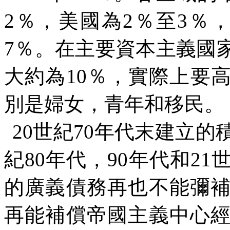
2
％，美國為
2
％至
3
％
7
％。在主要資本主義國
大約為
10
％，實際上要
別是婦女，青年和移民。
20
世紀
70
年代末建立的
紀
80
年代，
90
年代和
21
的廣義債務再也不能彌
再能補償帝國主義中心