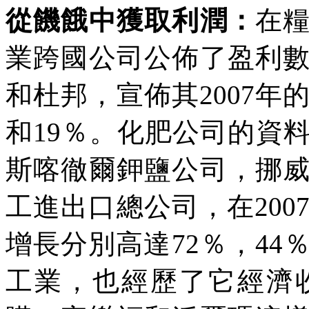
從饑餓中獲取利潤：
在
業跨國公司公佈了盈利
和杜邦，宣佈其
2007
年
和
19
％。化肥公司的資
斯喀徹爾鉀鹽公司，挪
工進出口總公司，在
200
增長分別高達
72
％，
44
工業，也經歷了它經濟