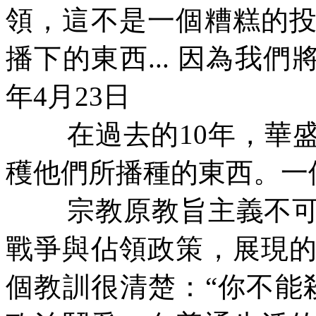
領，這不是一個糟糕的
播下的東西
...
因為我們將
年
4
月
23
日
在過去的
10
年，華
穫他們所播種的東西。一
宗教原教旨主義不
戰爭與佔領政策，展現
個教訓很清楚：“你不能