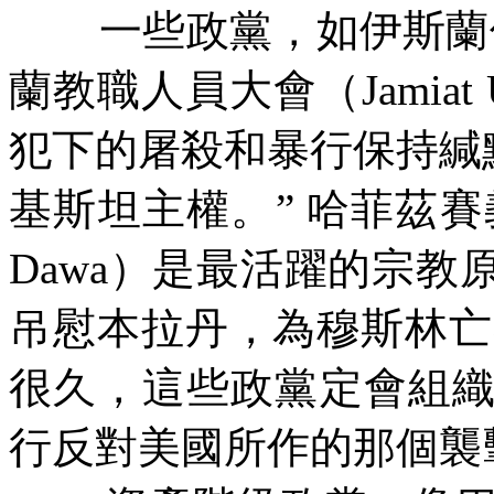
一些政黨，如伊斯蘭
蘭教職人員大會（
Jamiat 
犯下的屠殺和暴行保持緘
基斯坦主權。”
哈菲茲賽
Dawa
）是最活躍的宗教
吊慰本拉丹，為穆斯林亡
很久，這些政黨定會組
行反對美國所作的那個襲