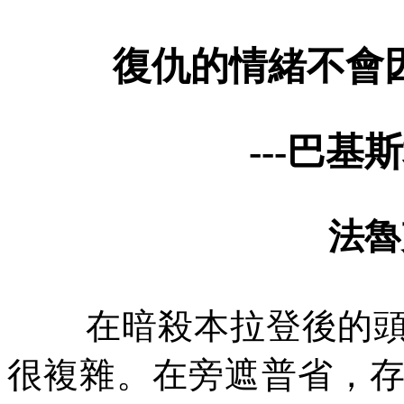
復仇的情緒不會
---
巴基斯
法魯
在暗殺本拉登後的
很複雜。在旁遮普省，