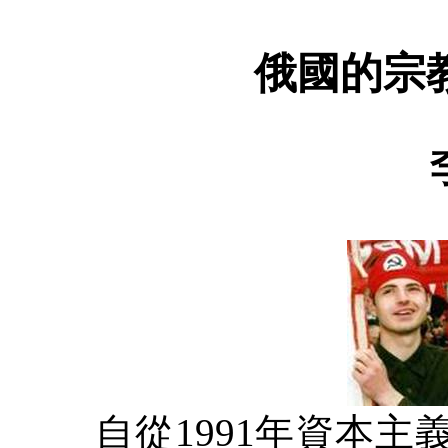
俄國的宗
自從
1991
年資本主