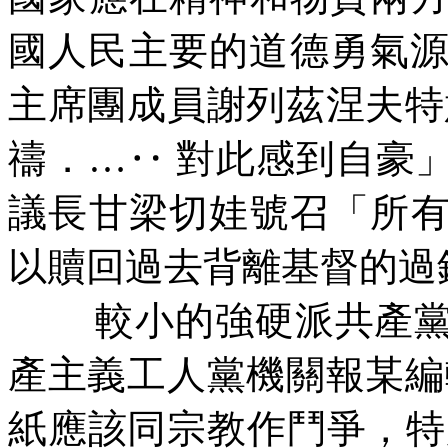
國人民主要的道德勇氣
主席團成員謝列茲涅夫特
禱．…‥
對此感到自豪
議長甘梁切娃號召「所
以贖回過去背離基督的過
較小的強硬派共產
產主義工人黨機關報某編
紙應該同宗教作鬥爭，特