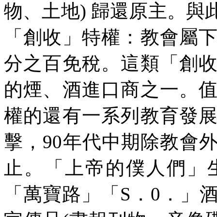
物、土地
)
歸還原主。與
「創收」特權：教會屬
分之百免稅。這類「創
的煙、酒進口商之一。
權的還有一系列教育發
擊，
90
年代中期除教會
止。「上帝的僕人們」
「萬寶路」「
S
．
0
．」