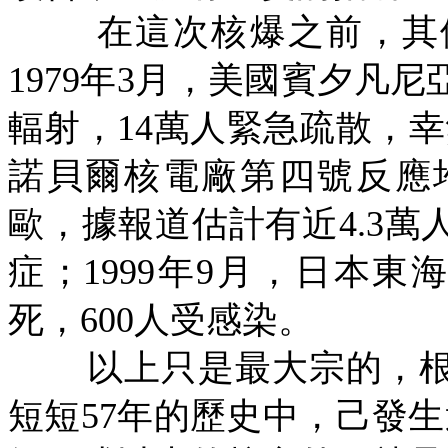
在這次核爆之前，其
1979
年
3
月，美國賓夕凡尼
輻射，
14
萬人緊急疏散，幸
諾貝爾核電廠第四號反應
歐，據報道估計有近
4.3
萬
症；
1999
年
9
月，日本東海
死，
600
人受感染。
以上只是最大宗的，
短短
57
年的歷史中，己發生