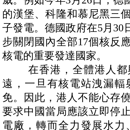
威。例如今年
3
月
26
日，德
的漢堡、科隆和慕尼黑三
子發電。德國政府在
5
月
30
步關閉國內全部
17
個核反
核電的重要發達國家。
在香港，全體港人都
遠，一旦有核電站洩漏輻
免。因此，港人不能心存
要求中國當局應該立即停
電廠，轉而全力發展水力