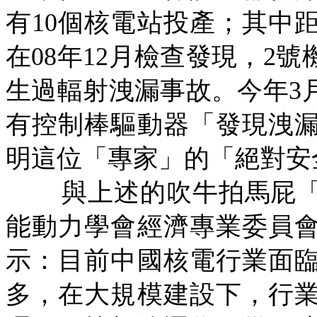
有
10
個核電站投產；其中
在
08
年
12
月檢查發現，
2
號
生過輻射洩漏事故。今年
3
有控制棒驅動器「發現洩
明這位「專家」的「絕對安
與上述的吹牛拍馬屁
能動力學會經濟專業委員
示：目前中國核電行業面
多，在大規模建設下，行