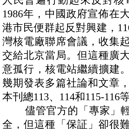
人民普遍行動起來反對核
1986
年，中國政府宣佈在
港市民便群起反對興建，
11
灣核電廠聯席會議，收集
交給北京當局。但這種廣
意孤行，核電站繼續擴建
幾期發表多篇社論和文章
本刊總
113
、
114
和
115-116
儘管官方的「專家」
全，但這種「保証」卻很