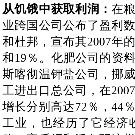
从饥饿中获取利润：
在
业跨国公司公布了盈利
和杜邦，宣布其
2007
年
和
19
％。化肥公司的资
斯喀彻温钾盐公司，挪
工进出口总公司，在
200
增长分别高达
72
％，
44
工业，也经历了它经济