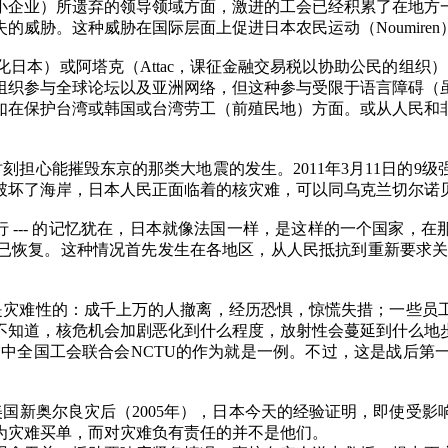
小企业）所遗弃的领导领域方面，激进的工会已经积累了在地方
失的威胁。这种威胁在国际层面上促进日本农民运动（
Noumiren
化日本）或阿塔克（
Attac
，课征金融交易税以协助公民的组织）
组织参与全球论坛以及亚洲网络，但这种参与受限于语言障碍（
如在保护台湾或韩国或台湾劳工（前殖民地）方面。或从人民和
时刻担心能摧毁东京的那类大地震的发生。
2011
年
3
月
11
日的
9
级
破坏了海岸，日本人民正面临着的核灾难，可以同乌克兰切尔诺
行
---
的记忆犹在，日本就像法国一样，是这样的一个国家，在那
已恢复。这种情况首先发生在各地区，从人民抵抗到重新要求
是灾难性的：成千上万的人撤离，经历恐惧，惊慌失措；一些员
不知道，核危机会加剧恶化到什么程度，放射性会蔓延到什么地
震中全国工会联合会
NCTU
的作为就是一例。不过，这是战后第
美国新奥尔良灾后（
2005
年），日本今天的经验证明，即使受影
为灾难买单，而对灾难负有责任的并不是他们。