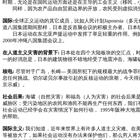
时期，无论是在国民运动方面还是在主导的工会主义（移民，
同样，因为农产品自由贸易边界的开放，农民受到虚拟消
国际
:
全球正义运动的其它成员，比如人民计划
Japonesia
（多元
道八国集团期间那样，日本是反首脑会议的积极主办者。日本
日本运动在东北亚声援运动中发挥了举足轻重的作用。例
2000
年冲绳八国集团会议上。
在人道主义灾害的背景下
:
日本处在四个大陆板块的交汇点，
一的好消息是，日本的建筑物很不错地经受了地震冲击。海啸
核电
:
尽管对于广岛，长崎
---
美国所犯下的规模最大的战争罪
息任何挑战。切尔诺贝尔事故引起的反核运动的浪潮，今天得
京示威）。
社会后果
:
海啸（自然灾害）和福岛（人为灾害）的社会后果
威胁区；受污染地区的农民和渔民不能再生产任何东西，我们
社会运动已经学会在灾害情况下如何行动，
1995
年阪神大地
的帮助。
国际主义
:
我们知道，近年来世界上有许多人道主义灾难。在
等被放大了，如果社会运动没有办法来保护他们，那么穷人将