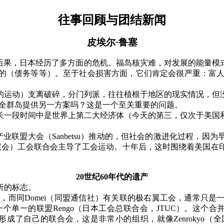
往事回顾与团结新闻
皮埃尔·鲁塞
其后果，日本经历了多方面的危机。福岛核灾难，对发展的能量模
（债务等等）。至于社会损害方面，它们肯定会很严重：富人会
的运动）支离破碎，分门列派，往往植根于地区的现实情况，但
全群岛提供另一方案吗？这是一个至关重要的问题。
长一段时间中是世界上第二大经济体（今天的第三，仅次于美国
产业联盟大会（
Sanbetsu
）推动的，但社会的激进化过程，因为
议会）工会联合会主导了工会运动。十年后，这时围绕着美国在
20
世纪
60
年代的遗产
折的标志。
大，而同
Domei
（同盟通信社）有关联的极右翼工会，通常只是
一个单一的联盟
Rengo
（日本工会总联合会，
JTUC
）。这个合
形成了自己的联合会，这是非常小的组织，就像
Zenrokyo
（全