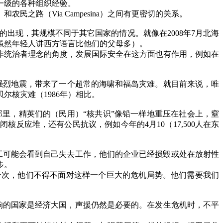
一级的各种组织经验。
）和农民之路（
Via Campesina
）之间有更密切的关系。
的出现，其规模不同于其它国家的情况。就像在
2008
年
7
月北海
虽然年轻人讲西方语言比他们的父母多）。
非统治者理念的角度，发展国际安全在这方面也有作用，例如在
强烈地震，带来了一个超常的海啸和福岛灾难。就目前来说，唯
贝尔核灾难（
1986
年）相比。
里，精英们的（民用）“核共识”像铅一样地重压在社会上，窒
关闭核反应堆，还有公民抗议，例如今年的
4
月
10
（
17,500
人在东
工可能会看到自己失去工作，他们的企业已经损毁或处在放射性
步。
一次，他们不得不面对这样一个巨大的危机局势。他们需要我们
响的国家是经济大国，声援仍然是必要的。在发生危机时，不平