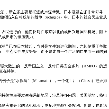
代初，新左派主要是托派或卢森堡派。日本激进左派非常好斗，
组织陷入自相残杀的纷争（
uchigeba
）中。日本的社会民主党从
由农民进行的，他们反对在东京以北的成田兴建国际机场。阻止
抗成田市的镇压势力。
浪潮早已在日本掀起，当时是学生激进化期间，尤其侧重于争取
义，生态女性主义等等，而不是走向一个广泛的自主而一致的妇
个强大激进的，反帝国主义，反对日美安全条约（
AMPO
）的运
直在持续。
例子是“水俣病”（
Minamata
），一个化工厂（
Chisso
）把汞排
抗的持续性主要发生在局部地区，涉及许多问题：美国基地，核电
福岛灾难开启的危机机会，更多地挑战社会权利。但是，在衰退