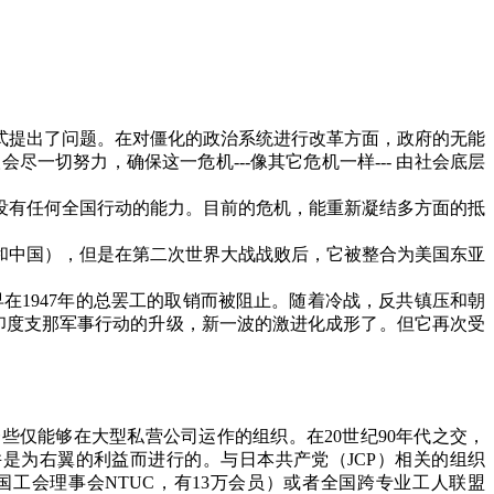
式提出了问题。在对僵化的政治系统进行改革方面，政府的无能
尽一切努力，确保这一危机---
像其它危机一样
---
由社会底层
没有任何全国行动的能力。目前的危机，能重新凝结多方面的抵
和中国），但是在第二次世界大战战败后，它被整合为美国东亚
早在
1947
年的总罢工的取销而被阻止。随着冷战，反共镇压和朝
印度支那军事行动的升级，新一波的激进化成形了。但它再次受
一些仅能够在大型私营公司运作的组织。在
20
世纪
90
年代之交，
并是为右翼的利益而进行的。与日本共产党（
JCP
）相关的组织
国工会理事会
NTUC
，有
13
万会员）或者全国跨专业工人联盟