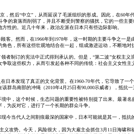
京，然后“中立”，从而延误了毛派组织的形成。因此，在
60
年
斗争的衰落而削弱了，并且不断受到警察的骚扰，它的一些主要
地方性的。近几十年来，政治左派在日本只有些边际影响。
举顾客。然而，在
1966
年到
1978
年，这一时期的主要斗争之一是
的角色，所有这些壮观地结合在一起，组成激进运动，不断地对
占领者制订的宪法中正式得到承认的。但是，“第二波”女权主义
女争取这些权力，从而引发起各种不
同的传统：社会主义女性主
义在日本发现了真正的文化背景。在
1960-70
年代，它导致了一
在该群岛南部的冲绳（
2010
年
4
月
25
日有
90,000
示威者），抵抗一
境中，这个时候，生态问题的重要性被特别提了出来。最著名的
字，为反对它，进行了一个长期的群众斗争。
人和现今当代人之间割痕最深的国家中，日本可能就是其一，抵
主义攻势。今天，风险很大，因为大雇主会抓住
3
月
11
日海啸和