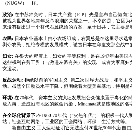
（
NUGW
）一样。
政治
:
在中苏冲突时，日本共产党（
JCP
）先是宣布自己倾向北
被视为世界各地青年反帝浪潮的荣耀之一。不幸的是，它因为
来没有提出过一个替代右翼统治的方案。至于日共，它主要是
农民
:
日本农业基本上由小农场组成，右翼总是在这里寻求选
剥夺农民，拒绝专横的发展模式，谴责日本在印度支那空战中
妇女
:
在很大的程度上，妇女的平等权利，是在
1947
年由美国
这些权利在劳工界（与激进左派有关）的实现，或者为家庭妇
女运动。
反战运动
:
拒绝以前的军国主义
第二次世界大战后，和平主
动。虽然全国动员水平下降，但围绕着大型美军基地，特别是
环境
:
在
70
年代，资本主义的疯狂发展把公众健康置于毒化的环
放入海，造成沿海地区的致命污染，
Minamata
就是该地区的名
在全球化背景下
:
在
1960-70
年代（“火热年代”） 的积极一代
站，社会互助网络，工业区的工会网络，环保，生活方式等。
新自由主义 工人运动证明它无法应付
20
世纪
90
年代新自由