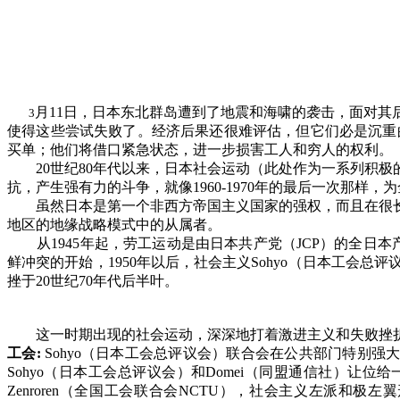
月11日，日本东北群岛遭到了地震和海啸的袭击，面对
3
使得这些尝试失败了。经济后果还很难评估，但它们必是沉重的
买单；他们将借口紧急状态，进一步损害工人和穷人的权利。
20
世纪
80
年代以来，日本社会运动（此处作为一系列积极
抗，产生强有力的斗争，就像
1960-1970
年的最后一次那样，为
虽然日本是第一个非西方帝国主义国家的强权，而且在很
地区的地缘战略模式中的从属者。
从
1945
年起，劳工运动是由日本共产党（
JCP
）的全日本
鲜冲突的开始，
1950
年以后，社会主义
Sohyo
（日本工会总评
挫于
20
世纪
70
年代后半叶。
这一时期出现的社会运动，深深地打着激进主义和失败挫
工会
:
Sohyo
（日本工会总评议会）联合会在公共部门特别强
Sohyo
（日本工会总评议会）和
Domei
（同盟通信社）让位给
Zenroren
（全国工会联合会
NCTU
），社会主义左派和极左翼