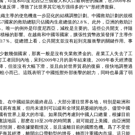
國，印度和印度尼西亞三個最大和人口最稠密的國家，在
2008
年和
快速反彈，導致了比世界其它地方强得多的“
V
”形經濟復蘇。
組織主導的使危機進一步惡化的結構調整計劃。中國救助計劃的規模
G7
國家的救助總額只佔國內生産總值的
2.8
％。此外，亞洲的救助計
％。唯一的例外是印度尼西亞，減稅是主要的。這些公共開支，伴隨
了積極的影響。在越南和中國等國家，擴張性貨幣政策發揮了主導作
到
17
％。從總體上看，公共開支並沒有起到克服衝擊的關鍵作用。事
少數幾個國家，那裏一般是沒有失業救濟金的。産業工人失去了工
打工者回到內地，呆到
2009
年
2
月的新年結束後。
2009
年春天經濟復
降，但並沒有大幅下滑，並且由於世界貿易的復蘇，很快地調整過
較小而已。這既表明了中國抵禦外部衝擊的韌力，同時也暴露了弱
造。在中國組裝的最終産品，大部分運往世界各地，特別是歐洲和
貿易有進展，但尚未達到可以緩和全球貿易萎縮的地步。儘管中國
國有世界上最大的市場。如果我們考慮到中國人口總量，根據目前
慮該地區，那麽在
10
至
20
年的時間裏，就可能趕上美國。由亞洲開
些預測，都依據樂觀情况，並且遠離目前的國際危機。爲了不受世
平衡其經濟，離開出口帶動型的增長，轉而注重國內市場。這只能