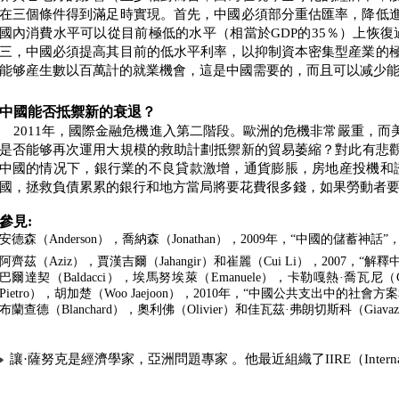
在三個條件得到滿足時實現。首先，中國必須部分重估匯率，降低
國內消費水平可以從目前極低的水平（相當於
GDP
的
35
％）上恢復
三，中國必須提高其目前的低水平利率，以抑制資本密集型産業的
能够産生數以百萬計的就業機會，這是中國需要的，而且可以减少
中國能否抵禦新的衰退？
2011
年，國際金融危機進入第二階段。歐洲的危機非常嚴重，而
是否能够再次運用大規模的救助計劃抵禦新的貿易萎縮？對此有悲
中國的情况下，銀行業的不良貸款激增，通貨膨脹，房地産投機和
國，拯救負債累累的銀行和地方當局將要花費很多錢，如果勞動者
參見
:
安德森（
Anderson
），喬納森（
Jonathan
），
2009
年，“中國的儲蓄神話”
阿齊茲（
Aziz
），賈漢吉爾（
Jahangir
）和崔麗（
Cui Li
），
2007
，“解釋
巴爾達契（
Baldacci
），埃馬努埃萊（
Emanuele
），卡勒嘎熱·喬瓦尼（
Pietro
），胡加楚（
Woo Jaejoon
），
2010
年，“中國公共支出中的社會方
布蘭查德（
Blanchard
），奧利佛（
Olivier
）和佳瓦茲·弗朗切斯科（
Giavaz
讓·薩努克是經濟學家，亞洲問題專家
。他最近組織了
IIRE
（
Intern