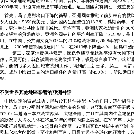
泰國和柬埔寨則超過
40
％，中國、韓國、菲律賓和越南約爲
30
％，
2009
年間，都沒有經歷過單季的衰退。這三個國家有韌性，最重要
首先，爲了應對出口下降的衝擊，亞洲國家推動了前所未有的救
令人注意：
5850
億美元，達到國內生産總值的
13.3
％，爲期兩年。
劃，更注重公共開支而非减稅。平均而言，亞洲國家救助計劃的
80
著擴張性的貨幣政策。亞洲各國央行的平均利率下降了
2.25
點，是
用。在中國，公共開支從
2007
年的
23
％略爲增加到
2008
年的
26
％，
實上，
2009
年信貸擴張達到
31
％，在
2010
年下降至
-4
％，因爲中國
第二，家庭消費保持穩定，因爲危機期間就業率沒有大幅下
作，只要可能，就會試圖去服務業找工作，或是做自雇工作，或者
蘇，他們很多人返回城市找到工作，得到的工薪更多。第三，同許
來。鑒於中國出口品的進口組件的含量很高（約
50
％），所以進口
點。
不受世界其他地區影響的亞洲神話
中國快速的貿易成功，得益於其組件裝配中心的作用，這些組件
北美。爲了較少受到美國和歐洲危機的影響，東亞和東南亞需要吸
在
2010
年越過日本成爲世界第二大經濟體，幷且在其國內生産總值
的狀况，人均收入將在
25
至
50
年的時間內趕上美國。在
2005
年，大
發銀行最樂觀估計，按照目前的速度，
22
個歸類爲“發展中的亞洲”
界其它地方的影響（至少相對而言，因爲在現今全球化的經濟中，