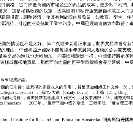
進口價格，從而降低爲國內市場産生的商品的成本，减少出口利潤。
過來。這是極爲敏感的决定，因爲國有和私營企業超額榨取工人而
極高額投資，調整經濟，使其有利於國內服務業，如教育、衛生、住
能源消耗，引起的污染低於工業性污染。中國已經朝這個方向取得了
美國的情况也不是太好。第二次經濟衰退正來臨，世界貿易將會有新
觀的理由。中國和亞洲國家不能每隔兩年就展開大規模的公共開支或
證券交易的泡沫也大幅增加。同美國和歐洲一樣，中國銀行將必須
要這樣或那樣地買單，那麽面向內需的再平衡目標將會長期延緩，中
，遠東經濟評論。
中國的低消費：被忽視的家庭收入的作用”，貨幣基金組織工作文件：
38
，
Callegari Giovanni
），
寇地·大衛（
Coady David
），丁鼎（
Ding Ding
）
案和居民消費”，國際貨幣基金組織工作文件，財政事務部：
28
，國際貨幣
zi Francesco
），
2005
年，“重新平衡中國的增長：三種手段。”麻省理工
ational Institute for Research and Education Amsterdam
阿姆斯特丹國