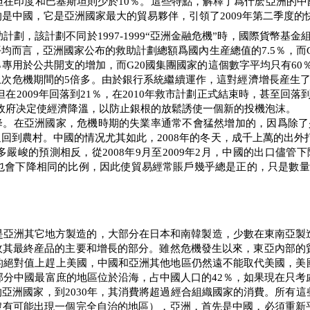
但在印度和巴基斯坦則少於
10
％。這些特點，解釋了爲什麽亞洲的中
的是中國，它是亞洲國家最大的貿易夥伴，引領了
2009
年第二季度的
助計劃，該計劃不同於
1997-1999
“亞洲金融危機”時，國際貨幣基金
平均而言，亞洲國家公布的救助計劃總額爲國內生産總值的
7.5
％，而
％專用於公共開支的增加，而
G20
國集團國家的這個數字平均只有
60
上次危機期間的
5
倍多。由於銀行系統繼續運作，這對經濟增長産生
但在
2009
年回落到
21
％，在
2010
年救市計劃正式結束時，甚至回落
政府决定使經濟降溫，以防止銀根的放鬆誘使一個新的投機泡沫。
降。在亞洲國家，危機時期的失業率通常不會猛然增加的，因爲除了
返回到農村。中國的情况尤其如此，
2008
年的冬天，成千上萬的出外
多嚴峻的預測相反，從
2008
年
9
月至
2009
年
2
月，中國的出口儘管下
也會下降相同的比例，因此使貿易經常賬戶幾乎總是正的，只是數量
是亞洲其它地方製造的，大部分在日本和南韓製造，少數在東南亞製
收其最終産品的主要和增長的部分。雖然危機發生以來，東亞內部的
的絕對值上趕上美國，中國和亞洲其他地區仍然遠不能取代美國，美
部分中國最富庶的地區位於沿海，占中國人口的
42
％，如果現在只考
的亞洲國家，到
2030
年，其消費將超過經合組織國家的消費。所有這
沒有可能出現一個完全自治的地區），亞洲，首先是中國，必須重新