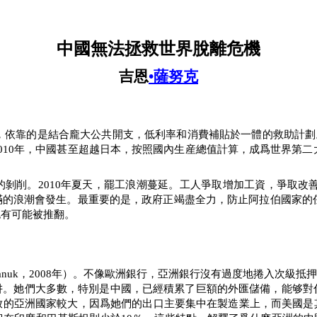
中國無法拯救世界脫離危機
吉恩
•薩努克
，依靠的是結合龐大公共開支，低利率和消費補貼於一體的救助計劃
010
年，中國甚至超越日本，按照國內生産總值計算，成爲世界第二
的剝削。
2010
年夏天，罷工浪潮蔓延。工人爭取增加工資，爭取改
滿的浪潮會發生。最重要的是，政府正竭盡全力，防止阿拉伯國家的
也有可能被推翻。
anuk
，
2008
年）。不像歐洲銀行，亞洲銀行沒有過度地捲入次級抵
阱。她們大多數，特別是中國，已經積累了巨額的外匯儲備，能够對
放的亞洲國家較大，因爲她們的出口主要集中在製造業上，而美國是