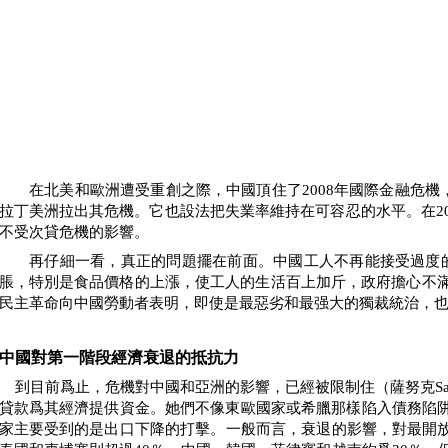
在北美和歐洲遭受重創之際，中國頂住了
2008
年國際金融危機
拉丁美洲拉出其危機。它也設法把失業率維持在可容忍的水平。在
2
不受次貸危機的影響。
再仔細一看，真正的問題擺在前面。中國工人不再能接受過度
脹，特別是食品價格的上漲，使工人的生活百上加斤，政府擔心不
民主革命向中國勞動者表明，即使是最惡劣和最强大的獨裁統治，
中國對第一階段經濟衰退的抵抗力
到目前爲止，危機對中國和亞洲的影響，已經被限制住（薩努克
S
貸款爲其經濟提供資金。她們不像東歐國家或希臘那樣陷入債務陷
家主要受到的是出口下降的打擊。一般而言，衰退的影響，對最開