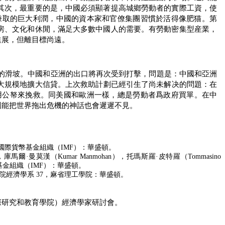
其次，最重要的是，中國必須顯著提高城鄉勞動者的實際工資，使
賺取的巨大利潤，中國的資本家和官僚集團習慣於活得像肥猫。第
房、文化和休閒，滿足大多數中國人的需要。有勞動密集型産業，
進展，但離目標尚遠。
的滑坡。中國和亞洲的出口將再次受到打擊，問題是：中國和亞洲
大規模地擴大信貸。上次救助計劃已經引生了尚未解决的問題：在
用公帑來挽救。同美國和歐洲一樣，總是勞動者爲政府買單。在中
國能把世界拖出危機的神話也會遲遲不見。
國際貨幣基金組織（
IMF
）：華盛頓。
，庫馬爾·曼莫漢（
Kumar Manmohan
），托瑪斯羅·皮特羅（
Tommasino
基金組織（
IMF
）：華盛頓。
學院經濟學系
37
，麻省理工學院：華盛頓。
際研究和教育學院）經濟學家研討會。