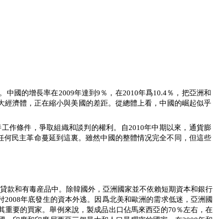
。中國的增長率在
2009
年達到
9
％，在
2010
年爲
10.4
％，把亞洲和
大經濟體，正在縮小與美國的差距。從總體上看，中國的崛起似乎
善工作條件，爭取組織和談判的權利。自
2010
年中期以來，通貨膨
任何民主革命蔓延到這裏。雖然中國的整體情况完全不同，但這些
押貸款和有毒産品中。除韓國外，亞洲國家並不依賴短期資本和銀行
付
2008
年底發生的資本外逃。因爲北美和歐洲的需求低迷，亞洲國
其重要的買家。舉例來說，製成品出口佔馬來西亞的
70
％左右，在