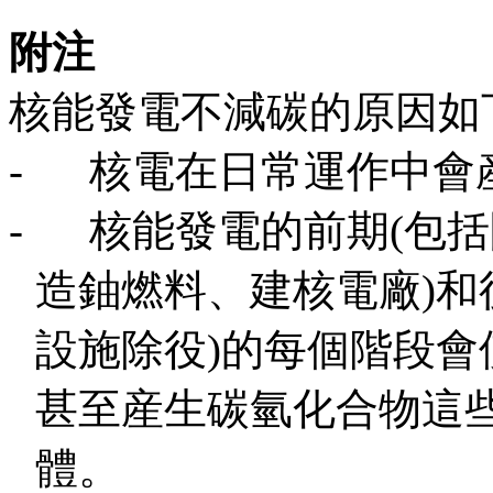
附注
核能發電不減碳的原因如
-
核電在日常運作中會
-
核能發電的前期
(
包括
造鈾燃料、建核電廠
)
和
設施除役
)
的每個階段會
甚至産生碳氫化合物這
體。