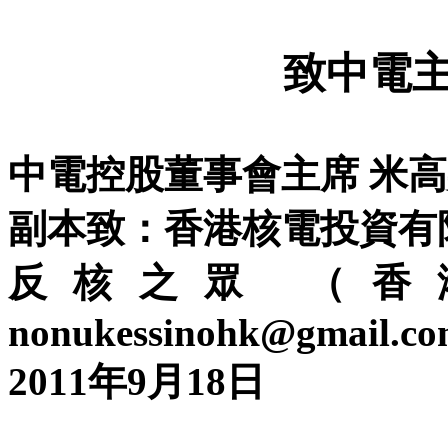
致中電
中電控股董事會主席 米
副本致：香港核電投資有
反核之眾 （香
nonukessinohk@gmail.c
2011
年
9
月
18
日