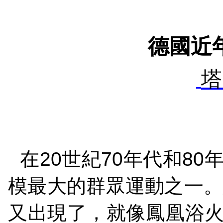
德國近
塔
在
20
世紀
70
年代和
80
模最大的群眾運動之一
又出現了，就像鳳凰浴