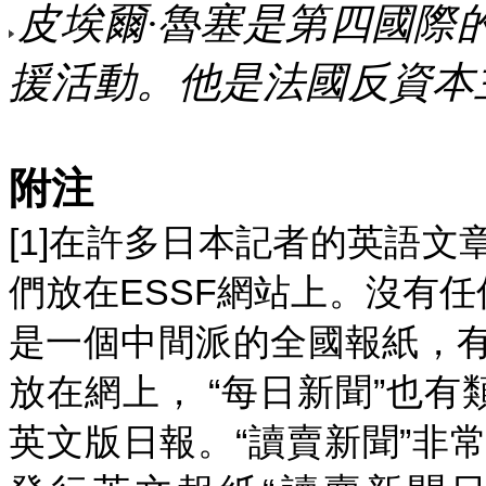
皮埃爾·魯塞是第四國際
援活動。他是法國反資本
附注
[1]
在許多日本記者的英語文
ESSF
們放在
網站上。沒有任
是一個中間派的全國報紙，
“
”
放在網上，
每日新聞
也有
“
”
英文版日報。
讀賣新聞
非