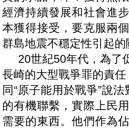
經濟持續發展和社會進
本獲得接受，要克服兩
群島地震不穩定性引起的
20
世紀
50
年代，為了
長崎的大型戰爭罪的責任
同
“
原子能用於戰爭
”
說法
的有機聯繫，實際上民
需要的東西。他們作為