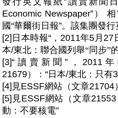
“
發行英文報紙
讀賣新聞
Economic Newspaper”
）
相
“
”
國
華爾街日報
。該集團發行
[2]
“
2011
5
27
日本時報
，
年
月
/
本
東北：聯合國列舉“同步”
[3]“
”
2011
讀賣新聞
，
年
21679
“
/
3
）：
日本
東北：只有
[4]
ESSF
21704
見
網站（文章
[5]
ESSF
21553
見
網站（文章
”
動：不要核電