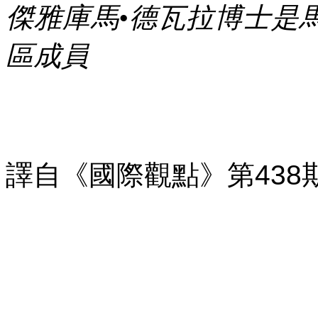
傑雅庫馬•德瓦拉博士是
區成員
譯自《國際觀點》第
438