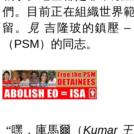
們。目前正在組織世界
留。
見
吉隆玻的鎮壓
（
PSM
）的同志。
“嘿，庫馬爾（
Kumar
王