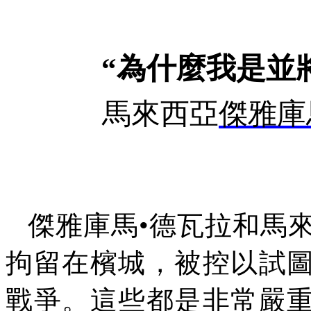
“為什麼我是並
馬來西亞
傑雅庫
傑雅庫馬•德瓦拉和馬
拘留在檳城，被控以試
戰爭。這些都是非常嚴