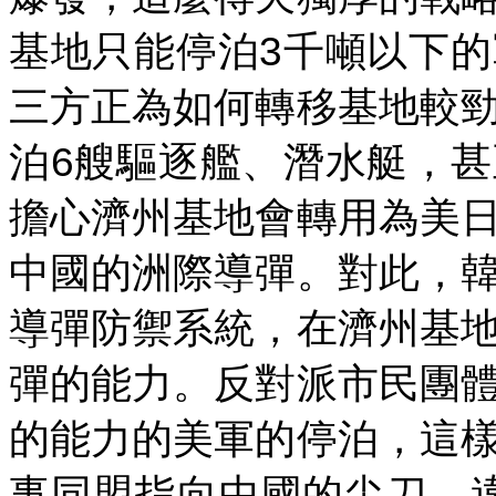
3
基地只能停泊
千噸以下的
三方正為如何轉移基地較
6
泊
艘驅逐艦、潛水艇，甚
擔心濟州基地會轉用為美
中國的洲際導彈。對此，
導彈防禦系統，在濟州基
彈的能力。反對派市民團
的能力的美軍的停泊，這
事同盟指向中國的尖刀，