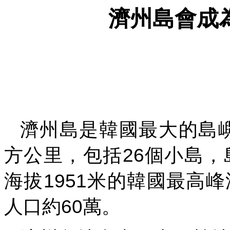
濟州島會成
濟州島是韓國最大的島
26
方公里，包括
個小島，
1951
海拔
米的韓國最高峰
60
人口約
萬。