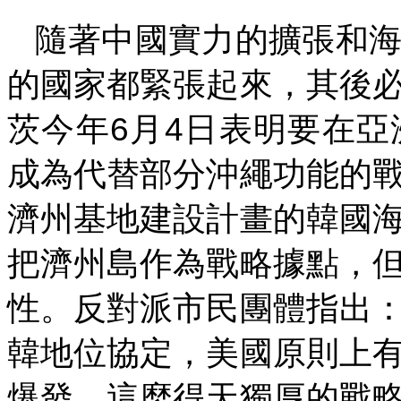
隨著中國實力的擴張和
的國家都緊張起來，其後
6
4
茨今年
月
日表明要在亞
成為代替部分沖繩功能的
濟州基地建設計畫的韓國
把濟州島作為戰略據點，
性。反對派市民團體指出
韓地位協定，美國原則上
爆發，這麼得天獨厚的戰