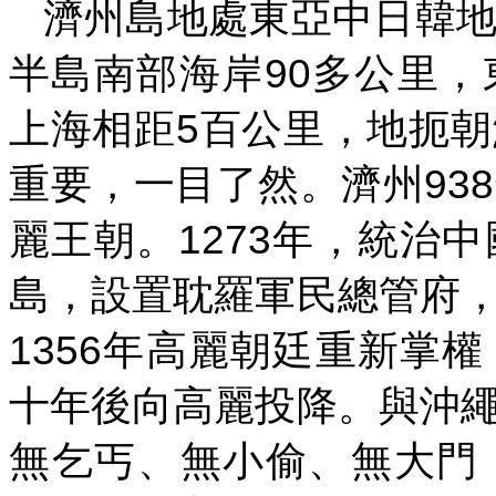
濟州島地處東亞中日韓
90
半島南部海岸
多公里，
5
上海相距
百公里，地扼朝
938
重要，一目了然。濟州
1273
麗王朝。
年，統治中
島，設置耽羅軍民總管府
1356
年高麗朝廷重新掌權
十年後向高麗投降。與沖
無乞丐、無小偷、無大門