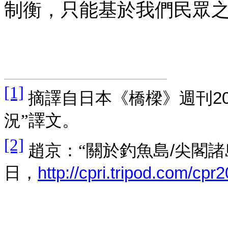
制衡，只能基於我們民眾
[1]
摘譯自日本《橋樑》週刊
2
況”譯文。
[2]
趙京：“關於釣魚島
/
尖閣諸
日，
http://cpri.tripod.com/cpr