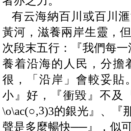
者亦乏力。
有云海納百川或百川滙
黃河，滋養兩岸生靈，
次段末五行：『我們每一
養着沿海的人民，分擔
很，「沿岸」會較妥貼
小』好，『衝毀』不及
3
\o\ac(
○
,
)3
的銀光』、『
聲是多麼暢快──』
，
似