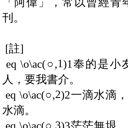
「阿偉」，常以曾經青
刊。
[
註
]
1
eq \o\ac(
○
,
)
1
奉的是小
人，要我書介。
2
eq \o\ac(
○
,
)
2
一滴水滴，
水滴。
3
eq \o\ac(
○
,
)
3
茫茫無垠。