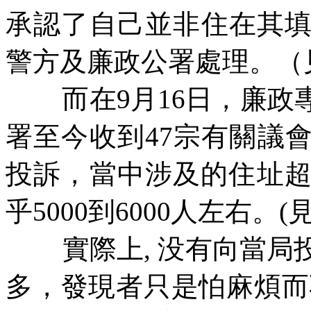
承認了自己並非住在其
警方及廉政公署處理。（
而在
9
月
16
日，廉政
署至今收到
47
宗有關議
投訴，當中涉及的住址
乎
5000
到
6000
人左右。
(
實際上
,
没有向當局
多，發現者只是怕麻煩而