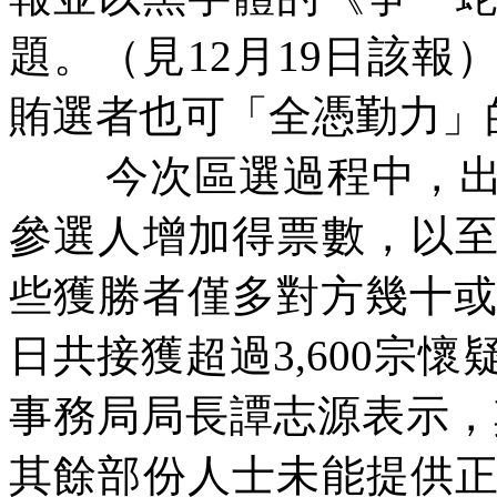
題。（見
12
月
19
日該報
賄選者也可「全憑勤力」
今次區選過程中，
參選人增加得票數，以
些獲勝者僅多對方幾十
日共接獲超過
3,600
宗懷
事務局局長譚志源表示，
其餘部份人士未能提供