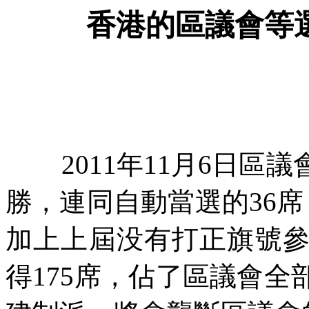
香港的區議會等
2011
年
11
月
6
日區議
勝，連同自動當選的
36
席
加上上屆没有打正旗號
得
175
席，佔了區議會全