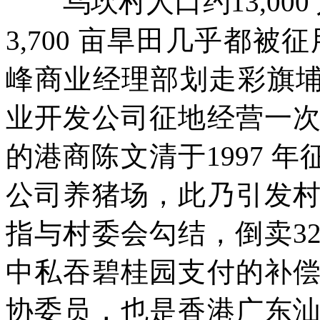
乌坎村人口约
13,000
3,700
亩旱田几乎都被征
峰商业经理部划走彩旗
业开发公司征地经营一
的港商陈文清于
1997
年
公司养猪场，此乃引发
指与村委会勾结，倒卖
3
中私吞碧桂园支付的补
协委员，也是香港广东