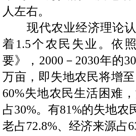
人左右。
现代农业经济理论认为
着
1.5
个农民失业。依
要》，
2000
－
2030
年的
3
万亩，即失地农民将增至
60%
失地农民生活困难，
占
30%
。有
81%
的失地农
老占
72.8%
、经济来源占
6