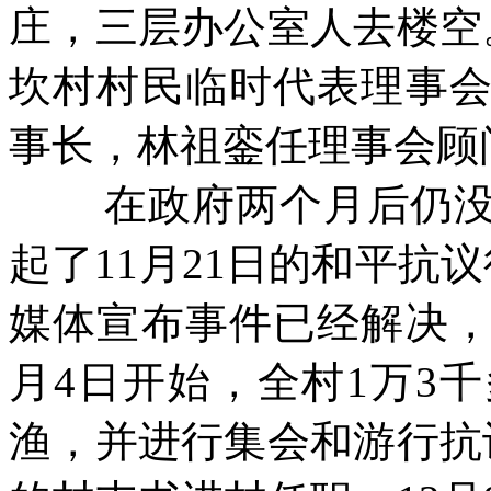
庄，三层办公室人去楼空
坎村村民临时代表理事
事长，林祖銮任理事会顾
在政府两个月后仍
起了
11
月
21
日的和平抗议
媒体宣布事件已经解决
月
4
日开始，全村
1
万
3
千
渔，并进行集会和游行抗