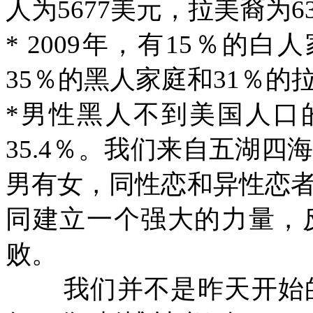
人为
5677
美元，拉美裔为
6
* 2009
年，有
15
％的白人
35
％的黑人家庭和
31
％的
*
男性黑人不到美国人口
35.4
％。我们来自五湖四
男有女，同性恋和异性恋
同建立一个强大的力量，
败。
我们并不是昨天开始