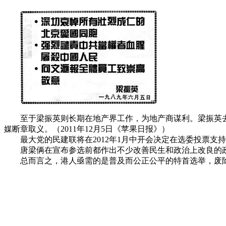
至于梁振英则长期在地产界工作，为地产商谋利。梁振英
媒断章取义。（
2011
年
12
月
5
日《
苹果日报
》
）
最大党的民建联将在
2012
年
1
月中开会决定在选委投票支持
唐梁俩在宣布参选前都作出不少改善民生和政治上改良的
总而言之，港人亟需的是普及而公正公平的特首选举，废