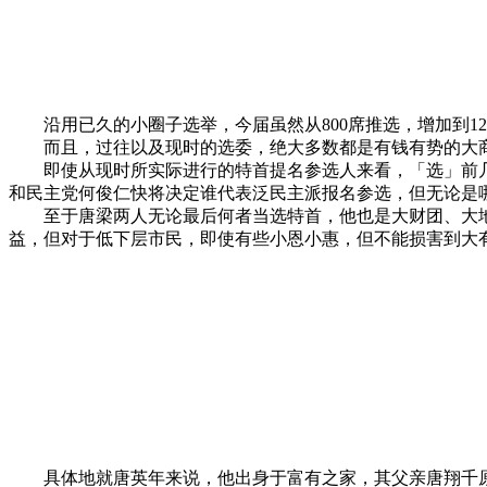
沿用已久的小圈子选举，今届虽然从
800
席推选，增加到
12
而且，过往以及现时的选委，绝大多数都是有钱有势的大
即使从现时所实际进行的特首提名参选人来看，「选」前
和民主党何俊仁快将决定谁代表泛民主派报名参选，但无论是
至于唐梁两人无论最后何者当选特首，他也是大财团、大
益，但对于低下层市民，即使有些小恩小惠，但不能损害到大
具体地就唐英年来说，他出身于富有之家，其父亲唐翔千