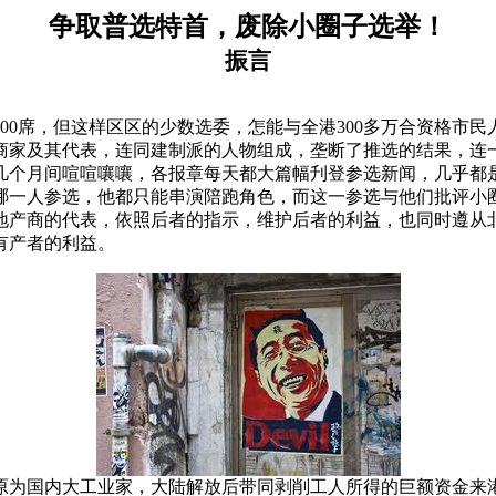
争取普选特首，废除小圈子选举！
振言
00
席，但这样区区的少数选委，怎能与全港
300
多万合资格市民
商家及其代表，连同建制派的人物组成，垄断了推选的结果，连
几个月间喧喧嚷嚷，各报章每天都大篇幅刋登参选新闻，几乎都
哪一人参选，他都只能串演陪跑角色，而这一参选与他们批评小
地产商的代表，依照后者的指示，维护后者的利益，也同时遵从
有产者的利益。
原为国内大工业家，大陆解放后带同剥削工人所得的巨额资金来