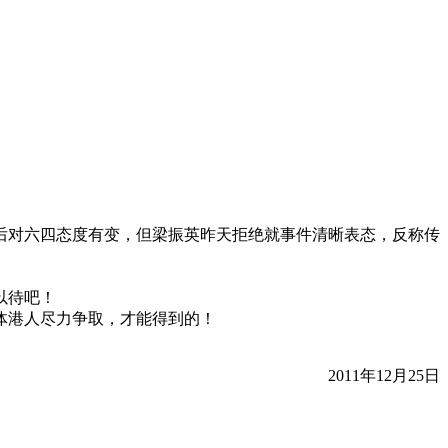
后对六四态度有变，但梁振英昨天拒绝就事件清晰表态，反称传
以待吧！
体港人尽力争取，才能得到的！
2011
年
12
月
25
日