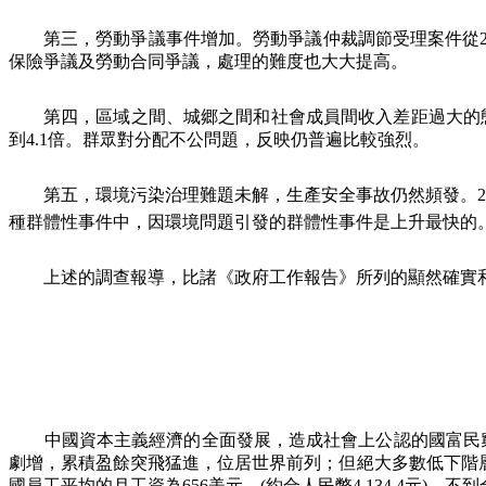
第三，勞動爭議事件增加。勞動爭議仲裁調節受理案件從
保險爭議及勞動合同爭議，處理的難度也大大提高。
第四，區域之間、城郷之間和社會成員間收入差距過大的
到
4.1
倍。群眾對分配不公問題，反映仍普遍比較強烈。
第五，環境污染治理難題未解，生產安全事故仍然頻發。
2
種群體性事件中，因環境問題引發的群體性事件是上升最快的
上述的調查報導，比諸《政府工作報告》所列的顯然確實
中國資本主義經濟的全面發展，造成社會上公認的國富民
劇增，累積盈餘突飛猛進，位居世界前列；但絕大多數低下階
國員工平均的月工資為
656
美元、
(
約合人民幣
4,134.4
元
)
，不到