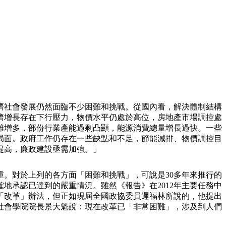
濟社會發展仍然面臨不少困難和挑戰。從國內看，解決體制結構
濟增長存在下行壓力，物價水平仍處於高位，房地產市場調控處
難增多，部份行業產能過剩凸顯，能源消費總量增長過快。一些
局面。政府工作仍存在一些缺點和不足，節能減排、物價調控目
提高，廉政建設亟需加強。」
重。對於上列的各方面「困難和挑戰」，可說是
30
多年來推行的
確地承認已達到的嚴重情況。雖然《報告》在
2012
年主要任務中
「改革」辦法，但正如現屆全國政協委員遲福林所說的，他提出
社會學院院長景大魁說：現在改革已「非常困難」，涉及到人們