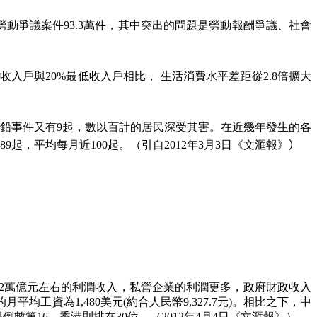
勞動爭議案件
93.3
萬件，其中突出的問題是勞動報酬爭議、社會
收入戶與
20%
最低收入戶相比， 生活消費水平差距從
2.8
倍擴大
鉛事件又有
9
起，數以百計的居民深受其害。在近幾年發生的各
89
起，平均每月近
100
起。（引自
2012
年
3
月
3
日《文滙報》
）
2
萬億元左右的利潤收入，私營企業的利潤更多，政府財政收入
的月平均工資為
1,480
美元
(
約合人民幣
9,327.7
元
)
。相比之下，中
是倒數第
16
，香港則排在
30
位。（
2012
年
4
月
4
日《文滙報》）