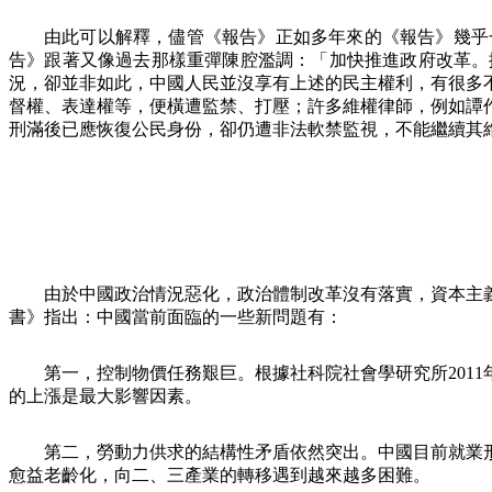
由此可以解釋，儘管《報告》正如多年來的《報告》幾乎
告》跟著又像過去那樣重彈陳腔濫調：「加快推進政府改革。
況，卻並非如此，中國人民並沒享有上述的民主權利，有很多
督權、表達權等，便橫遭監禁、打壓；許多維權律師，例如譚
刑滿後已應恢復公民身份，卻仍遭非法軟禁監視，不能繼續其
由於中國政治情況惡化，政治體制改革沒有落實，資本主
書》指出：中國當前面臨的一些新問題有：
第一，控制物價任務艱巨。根據社科院社會學研究所
2011
的上漲是最大影響因素。
第二，勞動力供求的結構性矛盾依然突出。中國目前就業
愈益老齡化，向二、三產業的轉移遇到越來越多困難。