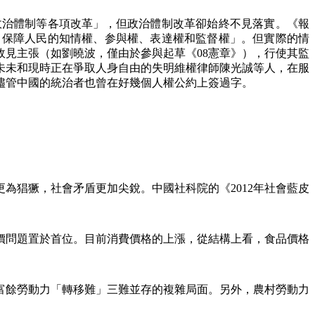
政治體制等各項改革」，但政治體制改革卻始終不見落實。《報
，保障人民的知情權、参與權、表達權和監督權」。但實際的情
政見主張（如劉曉波，僅由於參與起草《
08
憲章》），行使其監
未未和現時正在爭取人身自由的失明維權律師陳光誠等人，在服
儘管中國的統治者也曾在好幾個人權公約上簽過字。
更為猖獗，社會矛盾更加尖銳。中國社科院的《
2012
年社會藍皮
價問題置於首位。目前消費價格的上漲，從結構上看，食品價格
富餘勞動力「轉移難」三難並存的複雜局面。另外，農村勞動力