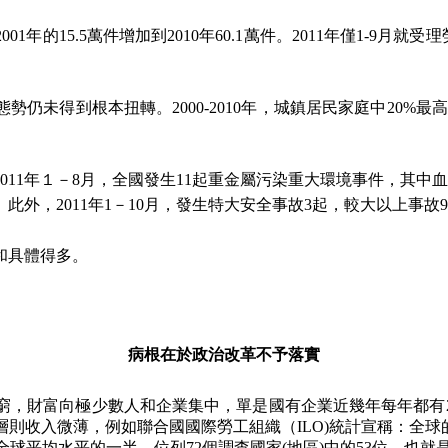
2001
年的
15.5
萬件增加到
2010
年
60.1
萬件。
2011
年僅
1-9
月就受理
態勢仍未得到根本扭轉。
2000-2010
年，城鎮居民家庭中
20%
最高
011
年１－
8
月，全國發生
11
起重金屬污染重大環境事件，其中血
。此外，
2011
年
1
－
10
月，發生特大安全事故
3
起，較大以上事故
9
和具體得多。
病根在於政治改革不予落實
窮，財富向極少數人和企業集中，單是國有企業近幾年每年都有
層則收入微薄，例如聯合國國際勞工組織（
ILO)
統計宣稱：全球
全球平均水平的一半，位列
72
個調查國家
(
地區
)
中的
53
位，也就