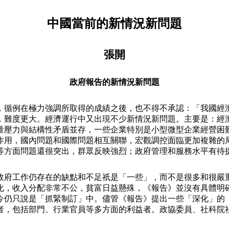
中國當前的新情況新問題
張開
政府報告的新情況新問題
，循例在極力強調所取得的成績之後，也不得不承認：「我國經
，難度更大。經濟運行中又出現不少新情況新問題。主要是：經
量壓力與結構性矛盾並存，一些企業特別是小型微型企業經營困
作用，國內問題和國際問題相互關聯，宏觀調控面臨更加複雜的
等方面問題還很突出，群眾反映強烈；政府管理和服務水平有待
政府工作仍存在的缺點和不足祇是「一些」，而不是很多和很嚴
化，收入分配非常不公，貧富日益懸殊，《報告》並沒有具體明
今仍只說是「抓緊制訂」中。儘管《報告》提出一些「深化」的
者，包括部門、行業官員等多方面的利益者。政協委員、社科院