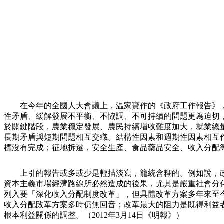
在今年的全國人大會議上，温家寶作的《政府工作報告》
性矛盾、緩解發展不平衡、不恊調、不可持續的問題更為迫切
於關鍵階段，農業穏定發展、農民持續增收難度加大，就業總
長期矛盾與短期問題相互交織。結構性因素和週期性因素相互
標沒有完成；征地拆遷，安全生產、食品藥品安全、收入分配
上引的報告或多或少是輕描淡寫，籠統含糊的。例如說，
資本主義市場經濟路線所必然造成的後果，尤其是嚴重社會分
列入要「深化收入分配制度改革」，但具體改革方案多年來至
收入分配攺革方案多時仍無回音；改革最大的阻力是既得利益
根本利益關係的調整。（
20
12
年
3
月
14
日《明報》）