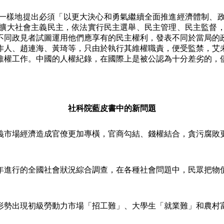
一樣地提出必須「以更大決心和勇氣繼續全面推進經濟體制、
擴大社會主義民主，依法實行民主選舉、民主管理、民主監督
不同政見者試圖運用他們應享有的民主權利，發表不同於當局的
作人、趙連海、黃琦等，只由於執行其維權職責，便受監禁，艾
維權工作。中國的人權紀錄，在國際上是被公認為十分差劣的，
社科院藍皮書中的新問題
義市場經濟造成官僚更加專橫，官商勾結、錢權結合，貪污腐敗
年進行的全國社會狀況綜合調查，在各種社會問題中，民眾把物
形勢出現初級勞動力市場「招工難」、大學生「就業難」和農村