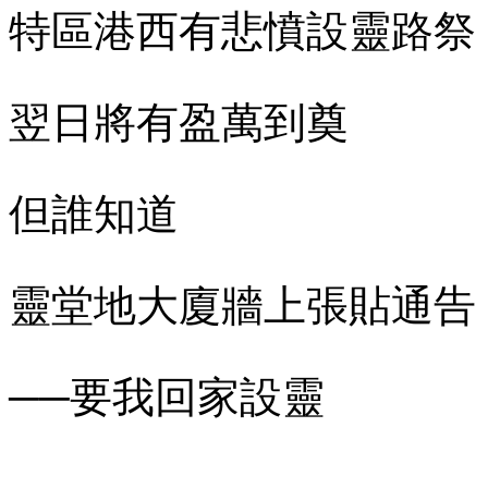
特區港西有悲憤設靈路祭
翌日將有盈萬到奠
但誰知道
靈堂地大廈牆上張貼通告
──要我回家設靈