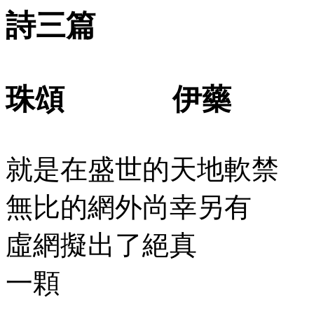
詩三篇
珠頌
伊藥
就是在盛世的天地軟禁
無比的網外尚幸另有
虛網擬出了絕真
一顆