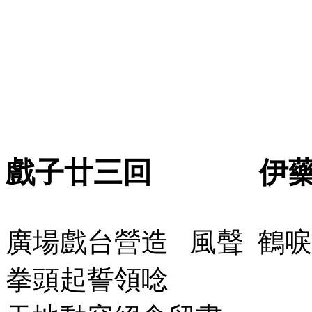
戲子廿三回
伊
廣場戲台營造
風聲
鶴唳
拳頭起誓領唸