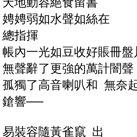
天地動容絕食留書
娉娉弱如水聲如絲在
總指揮
帳內一光如豆收好賬冊盤
無聲辭了更強的萬計闇聲
孤獨了高音喇叭和
無奈
鎗響──
易裝容隨黃雀竄
出