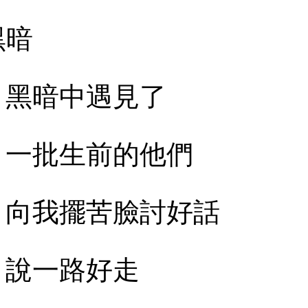
黑暗
黑暗中遇見了
一批生前的他們
向我擺苦臉討好話
說一路好走