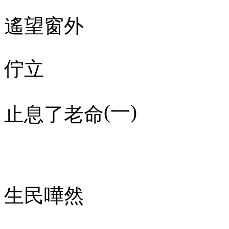
遙望窗外
佇立
(
一
)
止息了老命
生民嘩然