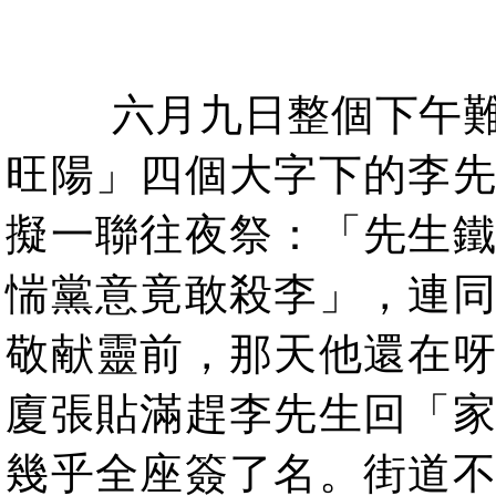
六月九日整個下午
旺陽」四個大字下的李
擬一聯往夜祭：「先生
惴黨意竟敢殺李」，連
敬献靈前，那天他還在
廈張貼滿趕李先生回「
幾乎全座簽了名。街道