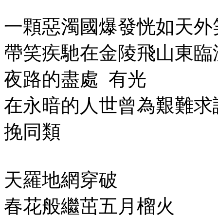
一顆惡濁國爆發恍如天外
帶笑疾馳在金陵飛山東臨
夜路的盡處
有光
在永暗的人世曾為艱難求
挽同類
天羅地網穿破
春花般繼茁五月榴火