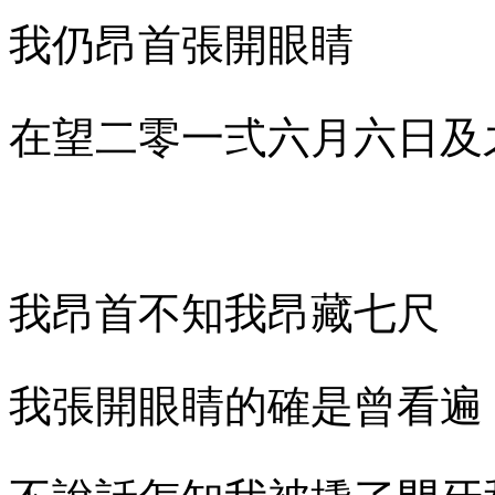
我仍昂首張開眼睛
在望二零一弍六月六日及
我昂首不知我昂藏七尺
我張開眼睛的確是曾看遍