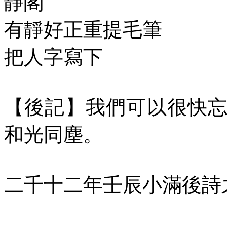
靜閣
有靜好正重提毛筆
把人字寫下
【後記】我們可以很快
和光同塵。
二千十二年壬辰小滿後詩