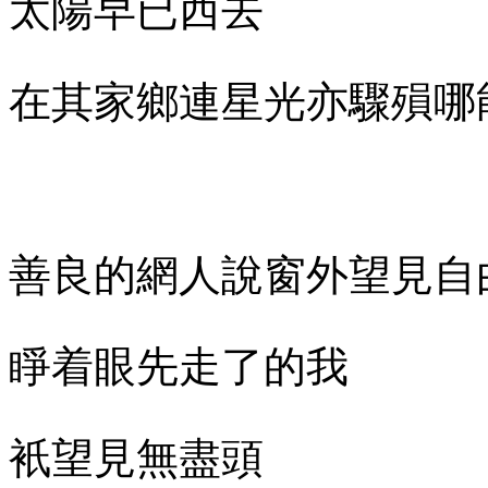
太陽早已西去
在其家鄉連星光亦驟殞哪
善良的網人說窗外望見自
睜着眼先走了的我
衹望見無盡頭