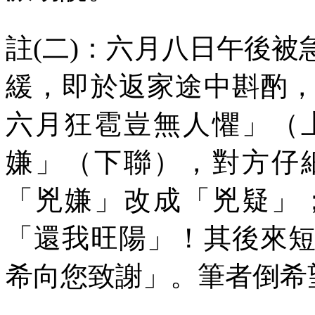
註
(
二
)
：六月八日午後被
緩，即於返家途中斟酌
六月狂雹豈無人懼」（
嫌」（下聯），對方仔
「兇嫌」改成「兇疑」
「還我旺陽」！其後來
希向您致謝」。筆者倒希