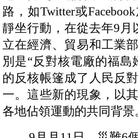
路，如
Twitter
或
Facebook
靜坐行動，在從去年
9
月
立在經濟、貿易和工業
別是“反對核電廠的福島
的反核帳篷成了人民反
一。這些新的現象，以
各地佔領運動的共同背景
9
月月
11
日，災難
6