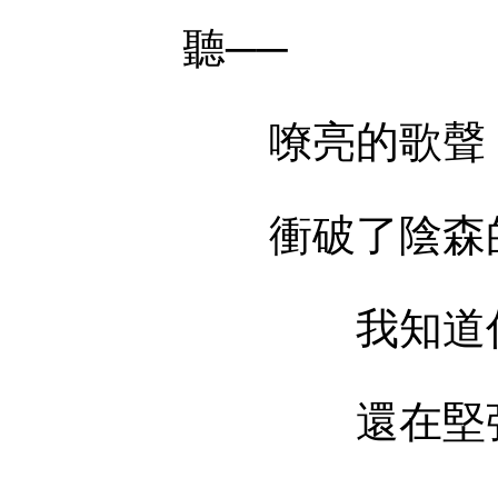
聽──
嘹亮的歌聲
衝破了陰森的
我知道你還
還在堅強地