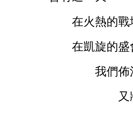
在火熱的戰場
在凱旋的盛會
我們佈滿了刀
又將緊緊地