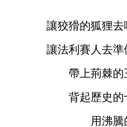
讓狡猾的狐狸去嘲
讓法利賽人去準備
帶上荊棘的王
背起歷史的十
用沸騰