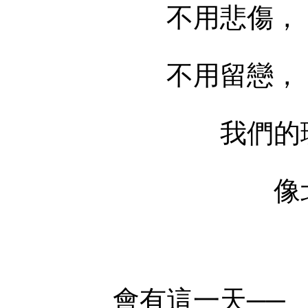
不用悲傷，
不用留戀，
我們的理
像北極星永
會有這一天──