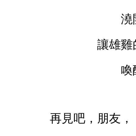
澆開革命的
讓雄雞的啼
喚醒沉睡的
再見吧，朋友，