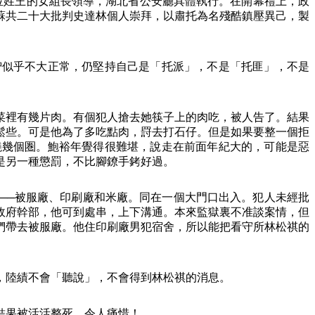
位姓王的女組長領導，湖北省公安廳具體執行。在開幕禮上，政
蘇共二十大批判史達林個人崇拜，以肅托為名殘酷鎮壓異己，製
智似乎不大正常，仍堅持自己是「托派」，不是「托匪」，不是
菜裡有幾片肉。有個犯人搶去她筷子上的肉吃，被人告了。結果
鬆些。可是他為了多吃點肉，罸去打石仔。但是如果要整一個拒
繞幾個圏。鮑裕年覺得很難堪，說走在前面年紀大的，可能是惡
是另一種懲罰，不比腳鐐手銬好過。
──被服廠、印刷廠和米廠。同在一個大門口出入。犯人未經批
政府幹部，他可到處串，上下溝通。本來監獄裏不准談案情，但
們帶去被服廠。他住印刷廠男犯宿舍，所以能把看守所林松祺的
，陸績不會「聽說」，不會得到林松祺的消息。
結果被活活整死。令人痛惜！