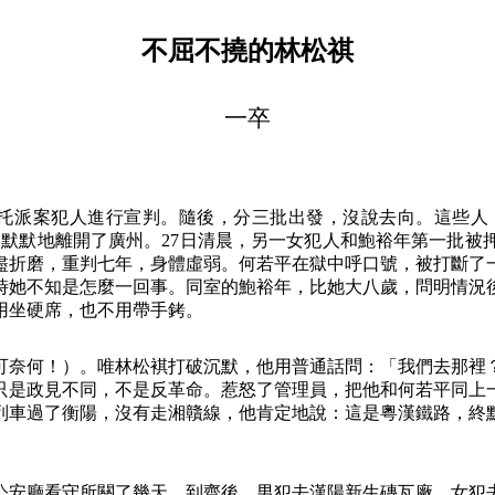
不屈不撓的林松祺
一卒
托派案犯人進行宣判。隨後，分三批出發，沒說去向。這些人
，默默地離開了廣州。
27
日清晨，另一女犯人和鮑裕年第一批被
盡折磨，重判七年，身體虛弱。何若平在獄中呼口號，被打斷了
時她不知是怎麼一回事。同室的鮑裕年，比她大八歲，問明情況
用坐硬席，也不用帶手銬。
可奈何！）。唯林松褀打破沉默，他用普通話問：「我們去那裡
只是政見不同，不是反革命。惹怒了管理員，把他和何若平同上
列車過了衡陽，沒有走湘贛線，他肯定地說：這是粵漢鐵路，終
公安廳看守所關了幾天。到齊後，男犯去漢陽新生磚瓦廠，女犯