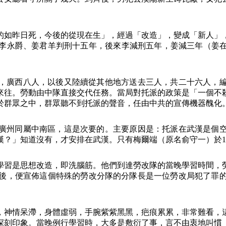
的如昨日死，今後的從現在生」，經過「改造」，變成「新人」
李永爵、姜君羊判刑十五年，後來李減刑五年，姜減三年（姜
，廣西八人，以後又陸續從其他地方送去三人，共二十六人，
來往。勞動由中隊直接交代任務。當局對托派的政策是「一個不
於群眾之中，群眾聽不到托派的聲音，任由中共的宣傳機器醜化
廣州同屬中南區，這是次要的。主要原因是：托派在武漢是個
漢？」知道沒有，才安排在武漢。只有梅爾端（原名俞守一）於
1
學習是思想改造，即洗腦筋。他們到達勞改隊的當晚學習時間，
後，便宣佈這個特殊的勞改分隊的分隊長是一位勞改局犯了罪
，神情呆滯，身體虛弱，手腕紫紫黑黑，疤痕累累，非常難看，
深刻印象。當晚例行學習時，大多是敷衍了事，言不由衷地叫慣