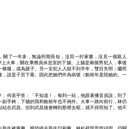
，關了一年多，無論刑期長短，沒寫一封家書，沒見一個親人
押上火車，關在乘務員休息室的下舖。上舖是兩個男犯人，事後
一條腿，成為跛子。另一女犯人入獄不到半年，雙目失明；繼而
後，說是子宮下垂。因此把她們作為病號（鮑裕年是陪她的。一
？」何若平答：「不知道！」每到一站，他跟著播音員說，到了
一副手銬，下舖的我和鮑裕年也不例外。火車一路向前行，林仍
點站在武昌。但到武昌後會轉到那裡去呢，就不得而知了。他不
去新生被服廠，唯陸績去新生印刷廠。林松褀因思想頑固，仍關