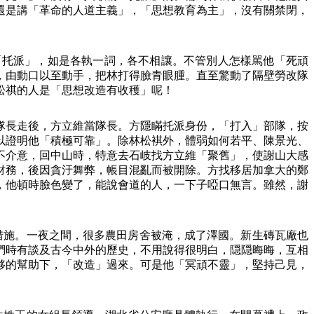
還是講「革命的人道主義」，「思想教育為主」，沒有關禁閉，
「托派」，如是各執一詞，各不相讓。不管別人怎樣駡他「死頑
，由動口以至動手，把林打得臉青眼腫。直至驚動了隔壁勞改隊
松祺的人是「思想改造有收穫」呢！
隊長走後，方立維當隊長。方隱瞞托派身份，「打入」部隊，按
以證明他「積極可靠」。除林松褀外，體弱如何若平、陳景光、
不介意，回中山時，特意去石岐找方立維「聚舊」，使謝山大感
財務，後因貪汙舞弊，帳目混亂而被開除。方找移居加拿大的鄭
，他頓時臉色變了，能說會道的人，一下子啞口無言。雖然，謝
措施。一夜之間，很多農田房舍被淹，成了澤國。新生磚瓦廠也
們時有談及古今中外的歷史，不用說得很明白，隠隠晦晦，互相
夥的幫助下，「改造」過來。可是他「冥頑不靈」，堅持己見，