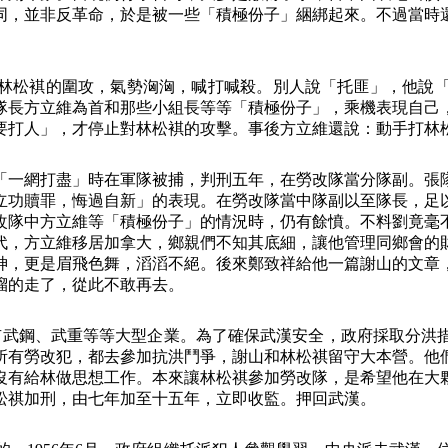
同，並非反革命，於是被一些「積極份子」綑綁起來。不過當時
林松褀的圍攻，氣勢洶洶，喊打喊殺。別人說「托匪」，他說
隊長方立維為首和那些小組長等等「積極份子」，乘機表現自己
要打人」，才停止對林松褀的攻擊。事後方立維還說：動手打林
「一網打盡」時在軍隊被捕，判刑五年，在勞改隊當分隊副。張
立功贖罪，悔過自新」的表現。在勞改隊當中隊副以至隊長，足
改隊中方立維等「積極份子」的情況時，仍有餘憤。不料劉竟毫
代，方立維移居加拿大，鄉親們不知其底細，讓他管理同鄉會的
神，更是眉飛色舞，滔滔不絕。後來鄭致祥給他一篇謝山的文章
溜的走了，從此不敢再去。
有武鋼、武重等等大型企業。為了確保武漢安全，政府採取分洪
所有勞改犯，都去參加抗洪鬥爭，謝山和林松祺留守大本營。他
沒有給林做思想工作。本來讓林松祺參加勞改隊，是希望他在大
松祺加刑，由七年加至十五年，立即收監。押回武漢。