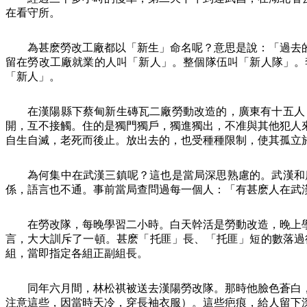
在看守所。
為甚麽勞改工廠都以「新生」命名呢？意思是說：「過去
留在勞改工廠就業的人叫「新人」。整個隊伍叫「新人隊」。
「新人」。
在漢陽縣下蔡甸新生磚瓦二廠勞動改造的，廣東有十五人
開，互不接觸。住的是獨門獨戶，獨進獨出，不准與其他犯人
自生自滅，老死而後止。放出去的，也受種種限制，使其孤立
為何集中在武漢三鎮呢？這也是當局深思熟慮的。武漢和
係，語言也不通。事前當局查問過每一個人：「有甚麽人在武
在勞改隊，每晚學習二小時。白天幹活是勞動改造，晚上
言，大大訓斥了一頓。甚麽「托匪」長、「托匪」短的數落過
組，當即指定各組正副組長。
同年六月間，林松祺被送去漢陽勞改隊。那時他臉色蒼白
注意這些，因當時天冷，穿長袖衣服）。這些疤痕，給人留下