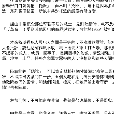
托派案是中央直接領導，統一佈置，由各地公安機關執行
府幹部口口聲聲稱「托派」，而不叫「托匪」。這不是因為多
造一系列寃假錯案。所以中共對托派的態度有所改變。
謝山非常懷念那位堅強不屈的戰士，見到陸績時，急不及
「反革命」！受到其他囚犯的侮辱與欺淩，可能於
1955
年被折
本來監獄裡犯人與犯人之間是平等的，不准誰欺壓誰。記
大會批評，說他惡霸作風不改，馬上送去大軍山打石場。那裏
不認罪的犯人，就另一回事了。長期關押的監犯，情況複雜。
霸、地主、土匪、特務之類罪大惡極的人，沒想到和這些人關
陸績能夠「聽說」，可以肯定林松祺犧牲於湖北省第二監
准，不得踏出各廠門口一步。五個女犯在湖北省公安廳轉到勞
他敢問她們的案情，和她們談話。後來，把她們帶出看守所，
情況告知陸績。
林加刑後，不可能留在蔡甸，蔡甸是勞改單位，不是監獄
中共是一言堂，順我者生，逆我者亡。誰敢不認罪，只有