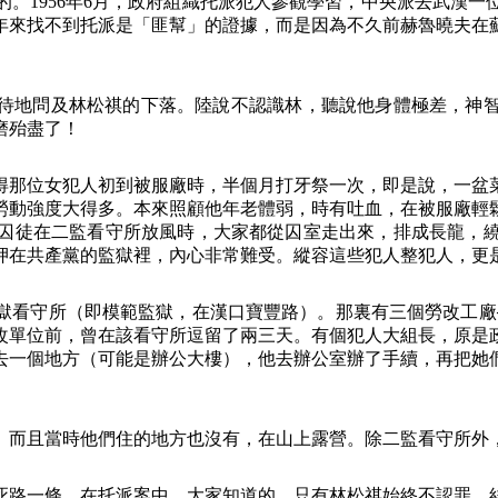
的。
1956
年
6
月，政府組織托派犯人參觀學習，中央派去武漢一
年來找不到托派是「匪幫」的證據，而是因為不久前赫魯曉夫在
待地問及林松祺的下落。陸說不認識林，聽說他身體極差，神
磨殆盡了！
得那位女犯人初到被服廠時，半個月打牙祭一次，即是說，一盆
勞動強度大得多。本來照顧他年老體弱，時有吐血，在被服廠輕
囚徒在二監看守所放風時，大家都從囚室走出來，排成長龍，
押在共產黨的監獄裡，內心非常難受。縱容這些犯人整犯人，更
獄看守所（即模範監獄，在漢口寶豐路）。那裏有三個勞改工廠
改單位前，曾在該看守所逗留了兩三天。有個犯人大組長，原是
去一個地方（可能是辦公大樓），他去辦公室辦了手續，再把她
。而且當時他們住的地方也沒有，在山上露營。除二監看守所外
死路一條。在托派案中，大家知道的，只有林松祺始終不認罪，