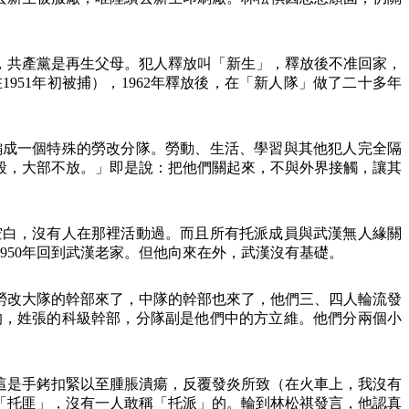
，共產黨是再生父母。犯人釋放叫「新生」，釋放後不准回家，
在
1951
年初被捕），
1962
年釋放後，在「新人隊」做了二十多年
編成一個特殊的勞改分隊。勞動、生活、學習與其他犯人完全隔
殺，大部不放。」即是說：把他們關起來，不與外界接觸，讓其
。
空白，沒有人在那裡活動過。而且所有托派成員與武漢無人緣關
950
年回到武漢老家。但他向來在外，武漢沒有基礎。
勞改大隊的幹部來了，中隊的幹部也來了，他們三、四人輪流發
的，姓張的科級幹部，分隊副是他們中的方立維。他們分兩個小
這是手銬扣緊以至腫脹潰瘍，反覆發炎所致（在火車上，我沒有
「托匪」，沒有一人敢稱「托派」的。輪到林松祺發言，他認真