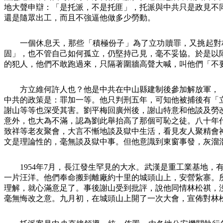
地大聲申辯：「是托派，不是托匪」，托派與中共只是政見不
還是隨眾出工，而且不強逼他做多少勞動。
一個休息天，那些「積極份子」為了立功贖罪，又挑起對
固」，也不管自己如何孤立，仍堅持己見，毫不妥協。於是以
的犯人，他們不敢跑過來，只隔著圍牆高聲大喊，叫他們「不
方立維何許人也？他是中共在中山縣建制後參加解放軍，
中共的政策是：罪加一等。他只判刑五年，可知他被捕後有「
謝山等等也深受其害。劉平梅回廣州後，謝山特意和他談及勞
意外，也大為不滿，認為劉此舉抬高了那個可恥之徒。八十年
致祥等老友聚會，大言不慚地談及獄中生活，看見友人聚精會
文是理論性的，毫無談及獄中事。但他意識到東窗事發，灰溜
1954
年
7
月，長江發生罕見的大水。武漢是重工業基地，
一片汪洋。他們奉命搬到離廠約十里的城頭山上，安營紥寨。
理解，就心滿意足了。事後謝山受到批評，說他同情林松祺，
毫無悔改之意。九月初，在城頭山上開了一次大會，宣佈對林