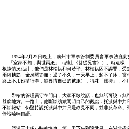
1954
年
2
月
25
日晚上，廣州市軍事管制委員會軍事法庭對
──「室家不知，與世兩絶」（謝山
《
答從兄書
》
）。就這樣
根據情況估計，他們是林松祺和何若平。林松祺因不認罪，受
兩腳抽筋，全身關節痛；過了不久，一天早上，起不了床，當
路上不用她揹行李，鮑要揹自己的被服），特殊「優待」，不
帶槍的管理員守在門口，大家不敢說話，也無話可說（無
甚麽地方。一路上，他斷斷續續闡明自己的觀點：托派與中共
不斷報站，仍堅持說托派與中共只是政見不同，並非反革命。
停地喃喃自語。
經過三十多小時的慢車，第二天下午到達武昌，在湖北省