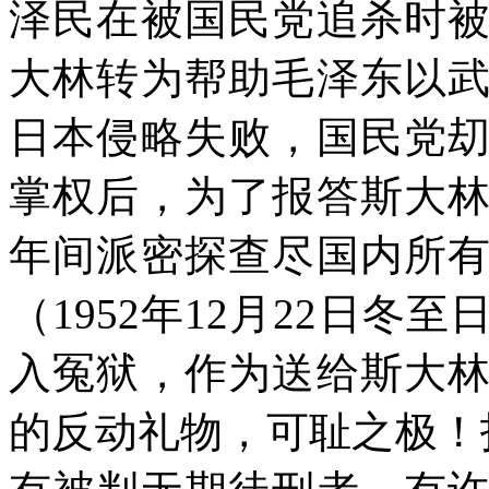
泽民在被国民党追杀时
大林转为帮助毛泽东以
日本侵略失败，国民党
掌权后，为了报答斯大
年间派密探查尽国内所
（
1952
年
12
月
22
日冬至
入冤狱，作为送给斯大
的反动礼物，可耻之极！