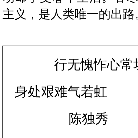
主义，是人类唯一的出路
行无愧怍心常
身处艰难气若虹
陈独秀