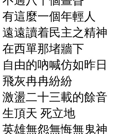
不過八千個晝昏
有這麼一個年輕人
遠遠讀着民主之精神
在西單那堵牆下
自由的吶喊仿如昨日
飛灰冉冉紛紛
激盪二十三載的餘音
生頂天 死立地
英雄無怨無悔無鬼神