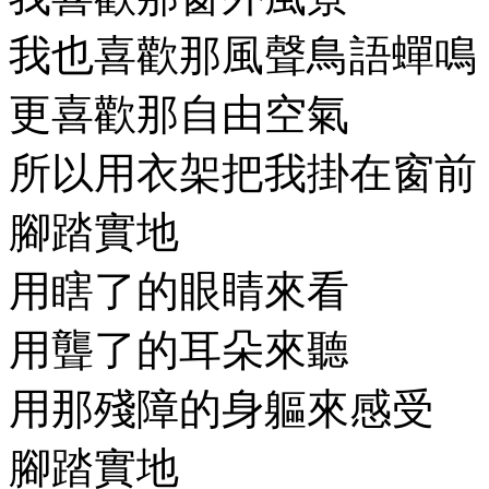
我也喜歡那風聲鳥語蟬鳴
更喜歡那自由空氣
所以用衣架把我掛在窗前
腳踏實地
用瞎了的眼睛來看
用聾了的耳朵來聽
用那殘障的身軀來感受
腳踏實地