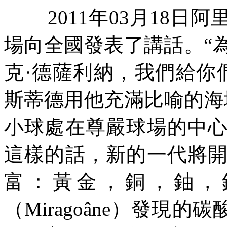
2011
年
03
月
18
日阿
場向全國發表了講話。“
克·德薩利納，我們給你
斯蒂德用他充滿比喻的海
小球處在尊嚴球場的中
這樣的話，新的一代將
富：黃金，銅，鈾，
（
Miragoâne
）發現的碳