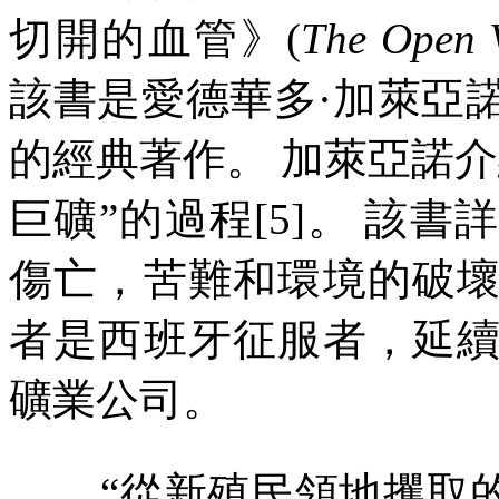
切開的血管》
(
The Open V
該書是愛德華多·加萊亞
的經典著作。
加萊亞諾介
巨礦
”
的過程
[5]
。
該書
傷亡，苦難和環境的破
者是西班牙征服者，延
礦業公司。
“從新殖民領地攫取