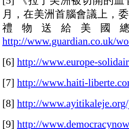
[5]
《拉丁美洲被切開的血
月，在美洲首腦會議上，委
禮物送給美國
http://www.guardian.co.uk/wo
[6]
http://www.europe-solidair
[7]
http://www.haiti-liberte.c
[8]
http://www.ayitikaleje.org/
[9]
http://www.democracynow.