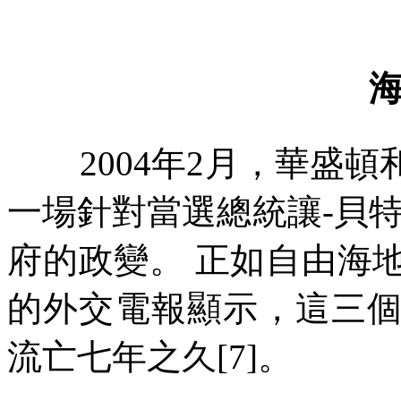
2004
年
2
月，華盛頓
一場針對當選總統讓
-
貝特
府的政變。
正如自由海
的外交電報顯示，這三
流亡七年之久
[7]
。