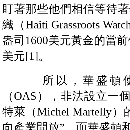
盯著那些他們相信等待著
織（
Haiti Grassroots Watc
盎司
1600
美元黃金的當前
美元
[1]
。
所以，華盛頓
（
OAS
），非法設立一
特萊（
Michel Martelly
）
向產業開放
”
，而華盛頓