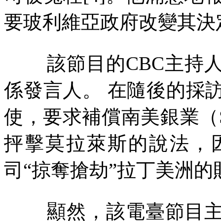
要玻利維亞政府改變其決
該節目的
CBC
主持
係發言人。
在隨後的採
使，要求補償南美銀業（
抨擊莫拉萊斯的說法，
司
“
掠奪搶劫
”
拉丁美洲的
顯然，該電臺節目