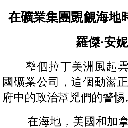
在礦業集團覬覦海地
羅傑·安
整個拉丁美洲風起
國礦業公司，這個動盪
府中的政治幫兇們的警惕
在海地，美國和加