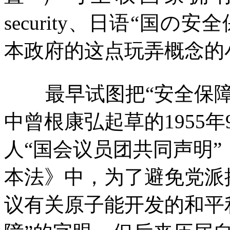
security
、日语
“
国の
安全
本政府的这点玩弄概念的
最早试图把
“
安全保
中曾根康弘起草的
1955
年
人
“
国会议员团共同声明
”
本法》中，为了避免党派
议有关原子能开发的和平