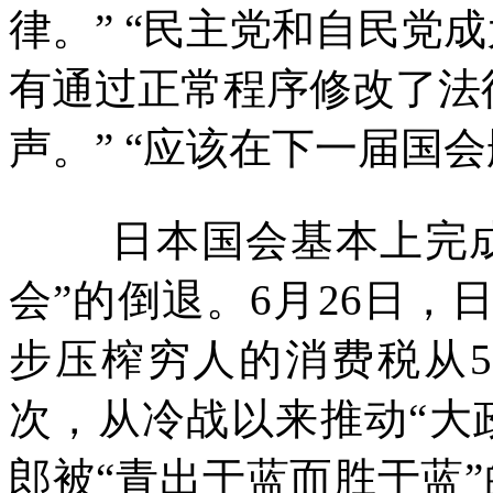
律。
” “
民主党和自民党成
有通过正常程序修改了法
声。
” “
应该在下一届国会
日本国会基本上完
会
”
的倒退。
6
月
26
日，
步压榨穷人的消费税从
次，从冷战以来推动
“
大
郎被
“
青出于蓝而胜于蓝
”