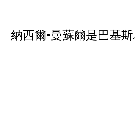
納西爾
•
曼蘇爾是巴基斯