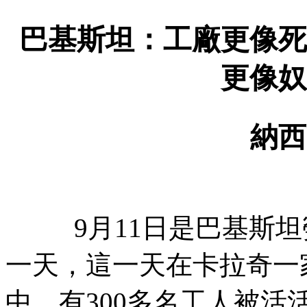
巴基斯坦：工廠更像死
更像奴
納西
9
月
11
日是巴基斯坦
一天，這一天在卡拉奇一
中，有
300
多名工人被活