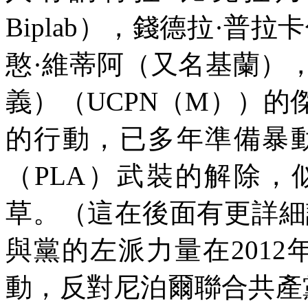
Biplab
），錢德拉·普拉
憨·維蒂阿（又名基蘭）
義）（
UCPN
（
M
））的
的行動，已多年準備暴
（
PLA
）武裝的解除，
草。（這在後面有更詳細
與黨的左派力量在
2012
動，反對尼泊爾聯合共產