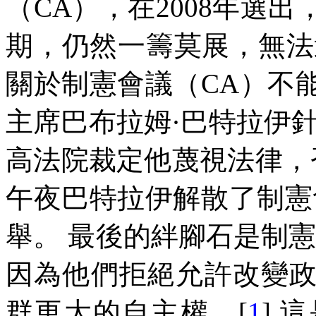
（
CA
），在
2008
年選出
期，仍然一籌莫展，無法
關於制憲會議（
CA
）不
主席巴布拉姆
·
巴特拉伊
高法院裁定他蔑視法律，
午夜巴特拉伊解散了制憲
舉。
最後的絆腳石是制
因為他們拒絕允許改變
群更大的自主權。
[
1
]
這