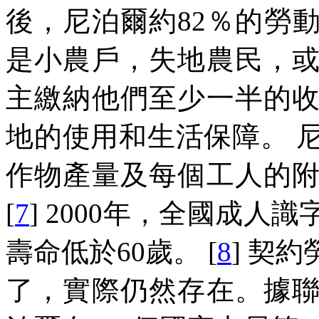
後，尼泊爾約
82
％的勞
是小農戶，失地農民，
主繳納他們至少一半的
地的使用和生活保障。
作物產量及每個工人的
[
7
] 2000
年，全國成人識
壽命低於
60
歲。
[
8
]
契約
了，實際仍然存在。據