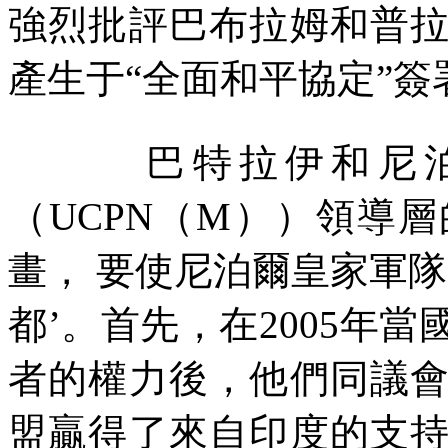
強烈批評巴布拉姆和普
產生于“全面和平協定”
巴特拉伊和尼
（
UCPN
（
M
））領導層
畫，
要使尼泊爾皇家軍隊
都’。首先，在
2005
年當
者的權力後，他們同議
盟贏得了來自印度的支