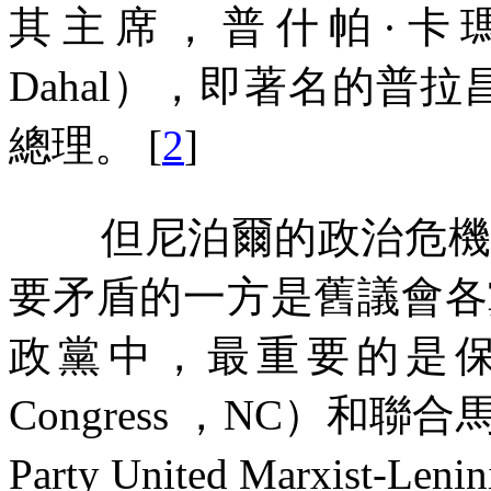
其主席，普什帕
·
卡
Dahal
），即著名的普拉昌
總理。
[
2
]
但尼泊爾的政治危
要矛盾的一方是舊議會各
政黨中，最重要的是
Congress
，
NC
）和聯合
Party United Marxist-Lenin