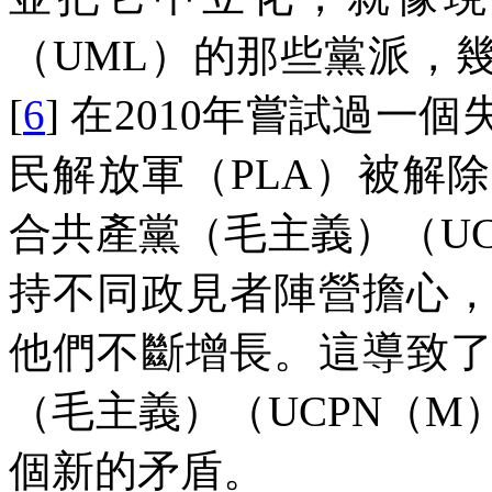
（
UML
）的那些黨派，
[
6
]
在
2010
年嘗試過一個
民解放軍（
PLA
）被解除
合共產黨（毛主義）（
U
持不同政見者陣營擔心
他們不斷增長。這導致
（毛主義）（
UCPN
（
M
個新的矛盾。