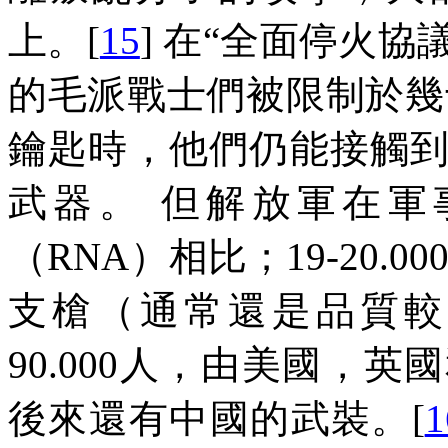
上。
[
15
]
在“全面停火協議
的毛派戰士們被限制於幾
鑰匙時，他們仍能接觸
武器。
但解放軍在軍
（
RNA
）相比；
19-20.00
支槍（通常還是品質較
90.000
人，由美國，英國
後來還有中國的武裝。
[
1