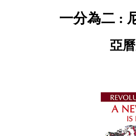
一分為二
:
亞曆