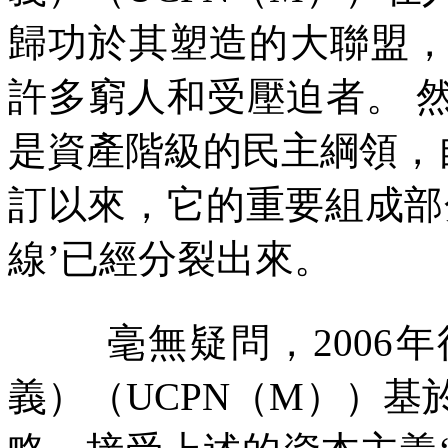
歸功於其塑造的大聯盟
許多窮人和受壓迫者。
是資產階級的民主綱領，
訂以來，它的重要組成部
線’已經分裂出來。
毫無疑問，
2006
年
義）（
UCPN
（
M
））基