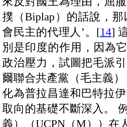
來反對國王為理由，屈服
撲（
Biplap
）的話說，那
會民主的代理人’。
[
14
]
別是印度的作用，因為
政治壓力，試圖把毛派引
爾聯合共產黨（毛主義）
化為普拉昌達和巴特拉伊
取向的基礎不斷深入。
義）（
UCPN
（
M
））在