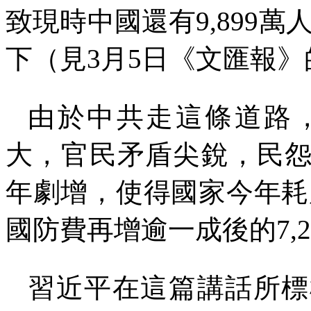
致現時中國還有
9,899
萬
下（見
3
月
5
日《文匯報》
由於中共走這條道路
大，官民矛盾尖銳，民
年劇增，使得國家今年耗
國防費再增逾一成後的
7,
習近平在這篇講話所標