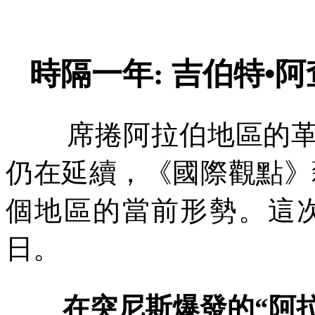
時隔一年
:
吉伯特
•
阿
席捲阿拉伯地區的
仍在延續，《國際觀點》
個地區的當前形勢。這
日。
在突尼斯爆發的
“
阿