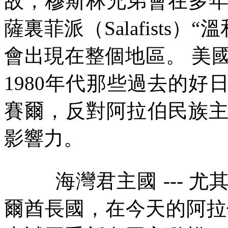
故，穆斯林兄弟會在多
薩裏菲派（
Salafists
）
“
溫
會出現在整個地區。
美
1980
年代那些過去的好
賽爾，反對阿拉伯民族
影響力。
海灣君主國
---
尤
爾酋長國，在今天的阿拉