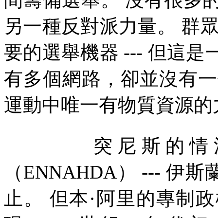
另一種反對派力量。
群
要的選舉機器
---
但這是
有多個網路，卻並沒有一
運動中唯一有物質資源的
突尼斯的情
（
ENNAHDA
）
---
伊斯
止。
但本
·
阿里的專制政